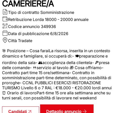
CAMERIERE/A
Tipo di contratto
Somministrazione
Retribuzione Lorda
18000 - 20000 annuale
Codice annuncio
349936
Data di pubblicazione
6/8/2026
Città
Tradate
🎯 Posizione – Cosa faraiLa risorsa, inserita in un contesto
dinamico e famigliare, si occuperà di:- 🍽️preparazione e
riordino della sala- 👥accoglienza della clientela- 🍕presa
delle comande- 🍴servizio al tavolo 🎁 Cosa offriamo-
Contratto part time 15 ore/settimana- Contratto in
somministrazione part-time determinato, con possibilità di
proroghe- CCNL PUBBLICI ESERCIZI RISTORAZIONE
TURISMO Livello 6 o 7 RAL : €18.000 - €20.000 lordi annui
⏰ Orario di lavoroPart-time 15 ore alla settimana anche su
turni serali, con possibilità di lavorare nel weekend
Dettaglio annuncio
Candidati