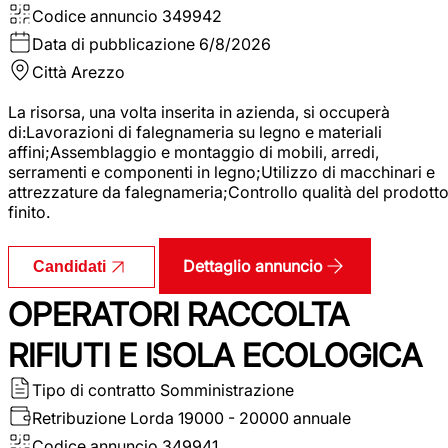
Codice annuncio
349942
Data di pubblicazione
6/8/2026
Città
Arezzo
La risorsa, una volta inserita in azienda, si occuperà
di:Lavorazioni di falegnameria su legno e materiali
affini;Assemblaggio e montaggio di mobili, arredi,
serramenti e componenti in legno;Utilizzo di macchinari e
attrezzature da falegnameria;Controllo qualità del prodott
finito.
Dettaglio annuncio
Candidati
OPERATORI RACCOLTA
RIFIUTI E ISOLA ECOLOGICA
Tipo di contratto
Somministrazione
Retribuzione Lorda
19000 - 20000 annuale
Codice annuncio
349941