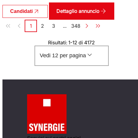
Dettaglio annuncio
Candidati
Paginazione
1
2
3
...
348
Pagina
Pagina
Pagina
Pagina
Risultati: 1-12 di 4172
Vedi 12 per pagina