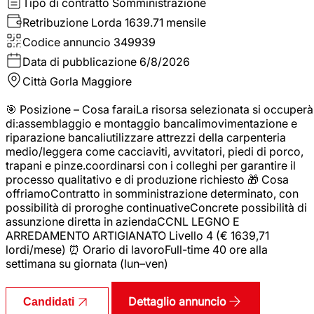
Tipo di contratto
Somministrazione
Retribuzione Lorda
1639.71 mensile
Codice annuncio
349939
Data di pubblicazione
6/8/2026
Città
Gorla Maggiore
🎯 Posizione – Cosa faraiLa risorsa selezionata si occuperà
di:assemblaggio e montaggio bancalimovimentazione e
riparazione bancaliutilizzare attrezzi della carpenteria
medio/leggera come cacciaviti, avvitatori, piedi di porco,
trapani e pinze.coordinarsi con i colleghi per garantire il
processo qualitativo e di produzione richiesto 🎁 Cosa
offriamoContratto in somministrazione determinato, con
possibilità di proroghe continuativeConcrete possibilità di
assunzione diretta in aziendaCCNL LEGNO E
ARREDAMENTO ARTIGIANATO Livello 4 (€ 1639,71
lordi/mese) ⏰ Orario di lavoroFull-time 40 ore alla
settimana su giornata (lun–ven)
Dettaglio annuncio
Candidati