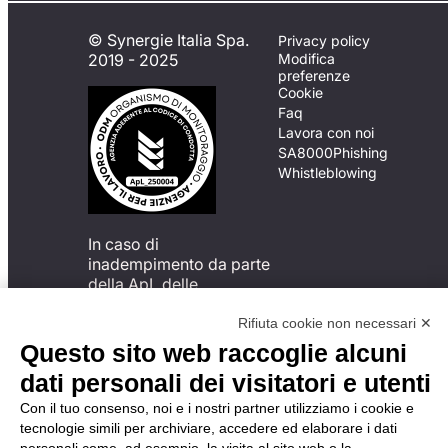
© Synergie Italia Spa.
Privacy policy
2019 - 2025
Modifica
preferenze
Cookie
Faq
Lavora con noi
SA8000
Phishing
Whistleblowing
In caso di
inadempimento da parte
della ApL delle
disposizioni
del Codice di Condotta, è
Rifiuta cookie non necessari ✕
possibile presentare un
Questo sito web raccoglie alcuni
reclamo
dati personali dei visitatori e utenti
all’Organismo di
Monitoraggio utilizzando
Con il tuo consenso, noi e i nostri partner utilizziamo i cookie e
una delle modalità
tecnologie simili per archiviare, accedere ed elaborare i dati
descritte al seguente