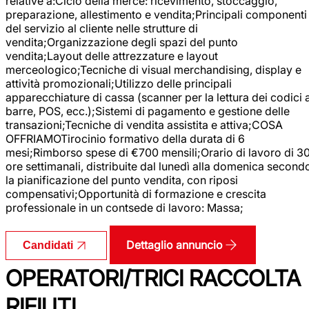
relative a:Ciclo della merce: ricevimento, stoccaggio,
preparazione, allestimento e vendita;Principali componenti
del servizio al cliente nelle strutture di
vendita;Organizzazione degli spazi del punto
vendita;Layout delle attrezzature e layout
merceologico;Tecniche di visual merchandising, display e
attività promozionali;Utilizzo delle principali
apparecchiature di cassa (scanner per la lettura dei codici 
barre, POS, ecc.);Sistemi di pagamento e gestione delle
transazioni;Tecniche di vendita assistita e attiva;COSA
OFFRIAMOTirocinio formativo della durata di 6
mesi;Rimborso spese di €700 mensili;Orario di lavoro di 3
ore settimanali, distribuite dal lunedì alla domenica second
la pianificazione del punto vendita, con riposi
compensativi;Opportunità di formazione e crescita
professionale in un contsede di lavoro: Massa;
Dettaglio annuncio
Candidati
OPERATORI/TRICI RACCOLTA
RIFIUTI