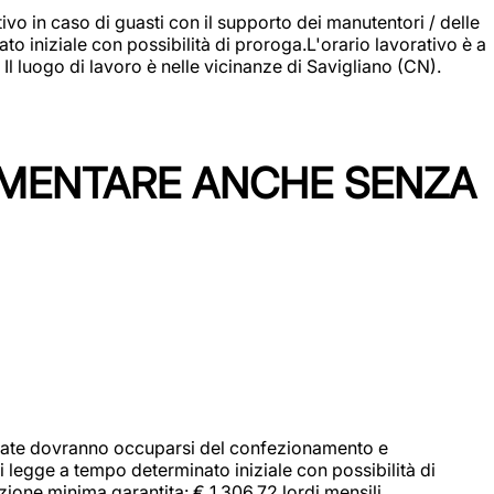
vo in caso di guasti con il supporto dei manutentori / delle
 iniziale con possibilità di proroga.L'orario lavorativo è a
luogo di lavoro è nelle vicinanze di Savigliano (CN).
IMENTARE ANCHE SENZA
didate dovranno occuparsi del confezionamento e
i legge a tempo determinato iniziale con possibilità di
zione minima garantita: € 1.306,72 lordi mensili