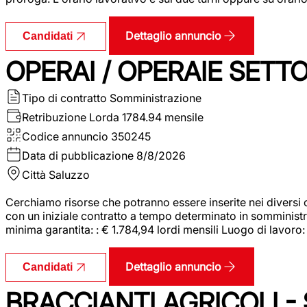
Dettaglio annuncio
Candidati
OPERAI / OPERAIE SET
Tipo di contratto
Somministrazione
Retribuzione Lorda
1784.94 mensile
Codice annuncio
350245
Data di pubblicazione
8/8/2026
Città
Saluzzo
Cerchiamo risorse che potranno essere inserite nei diversi 
con un iniziale contratto a tempo determinato in somministraz
minima garantita: : € 1.784,94 lordi mensili Luogo di lavoro
Dettaglio annuncio
Candidati
BRACCIANTI AGRICOLI -