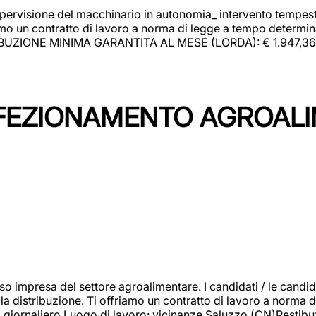
upervisione del macchinario in autonomia_ intervento tempesti
o un contratto di lavoro a norma di legge a tempo determinato
RIBUZIONE MINIMA GARANTITA AL MESE (LORDA): € 1.947,36 Il 
NFEZIONAMENTO AGROAL
so impresa del settore agroalimentare. I candidati / le can
la distribuzione. Ti offriamo un contratto di lavoro a norma d
io giornaliero.Luogo di lavoro: vicinanze Saluzzo (CN)Restibu