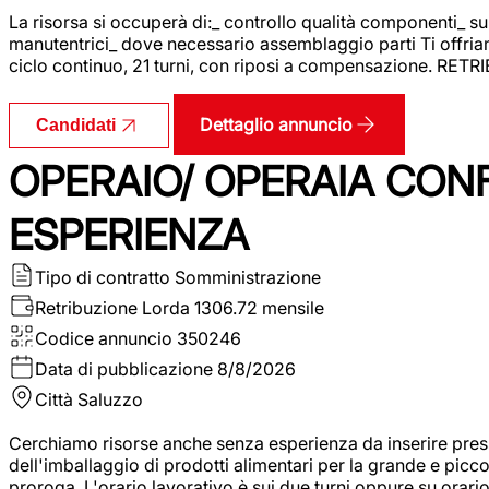
La risorsa si occuperà di:_ controllo qualità componenti_ s
manutentrici_ dove necessario assemblaggio parti Ti offriam
ciclo continuo, 21 turni, con riposi a compensazione. RET
Dettaglio annuncio
Candidati
OPERAIO/ OPERAIA CO
ESPERIENZA
Tipo di contratto
Somministrazione
Retribuzione Lorda
1306.72 mensile
Codice annuncio
350246
Data di pubblicazione
8/8/2026
Città
Saluzzo
Cerchiamo risorse anche senza esperienza da inserire pres
dell'imballaggio di prodotti alimentari per la grande e picco
proroga. L'orario lavorativo è sui due turni oppure su orar