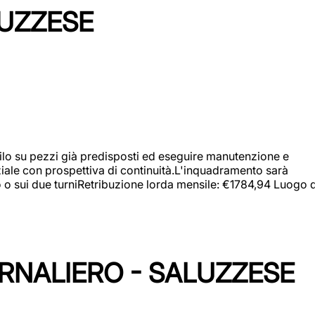
LUZZESE
a filo su pezzi già predisposti ed eseguire manutenzione e
iziale con prospettiva di continuità.L'inquadramento sarà
zo o sui due turniRetribuzione lorda mensile: €1784,94 Luogo d
ORNALIERO - SALUZZESE