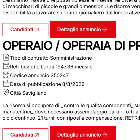
di macchinari di piccole e grandi dimensioni. Le risorse ve
disponibilità a lavorare su orario giornaliero dal lunedì al
Dettaglio annuncio
Candidati
OPERAIO / OPERAIA DI 
Tipo di contratto
Somministrazione
Retribuzione Lorda
1947.36 mensile
Codice annuncio
350247
Data di pubblicazione
8/8/2026
Città
Savigliano
La risorsa si occuperà di:_ controllo qualità componenti_ s
manutentrici_ dove necessario assemblaggio parti Ti offriam
ciclo continuo, 21 turni, con riposi a compensazione. RET
Dettaglio annuncio
Candidati