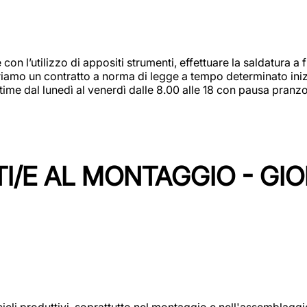
 con l’utilizzo di appositi strumenti, effettuare la saldatura 
 Offriamo un contratto a norma di legge a tempo determinato in
 time dal lunedì al venerdì dalle 8.00 alle 18 con pausa pran
I/E AL MONTAGGIO - GI
cicli produttivi, soprattutto nel montaggio e nell'assemblag