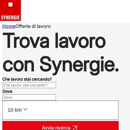
Home
Offerte di lavoro
Trova lavoro
con Synergie.
Che lavoro stai cercando?
Dove
10 km
Avvia ricerca