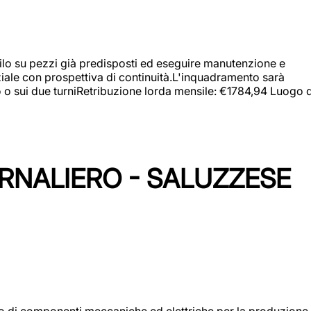
a filo su pezzi già predisposti ed eseguire manutenzione e
iziale con prospettiva di continuità.L'inquadramento sarà
zo o sui due turniRetribuzione lorda mensile: €1784,94 Luogo d
ORNALIERO - SALUZZESE
gio di componenti meccaniche ed elettriche per la produzione