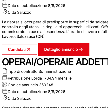
Data di pubblicazione
8/8/2026
Città
Saluzzo
La risorsa si occuperà di predisporre le superfici da saldare
controllo degli utensili e degli altri apparecchi utilizzati.
commisurato in base all'esperienza.L'orario di lavoro è full
Lavoro: Saluzzese (CN)
Dettaglio annuncio
Candidati
OPERAI/OPERAIE ADDETT
Tipo di contratto
Somministrazione
Retribuzione Lorda
1784.94 mensile
Codice annuncio
350248
Data di pubblicazione
8/8/2026
Città
Saluzzo
Cerchiamo risorse che potranno essere inserite nei diversi 