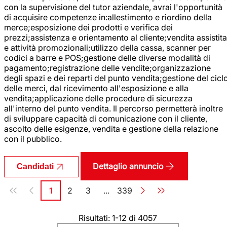
con la supervisione del tutor aziendale, avrai l'opportunità
di acquisire competenze in:allestimento e riordino della
merce;esposizione dei prodotti e verifica dei
prezzi;assistenza e orientamento al cliente;vendita assistita
e attività promozionali;utilizzo della cassa, scanner per
codici a barre e POS;gestione delle diverse modalità di
pagamento;registrazione delle vendite;organizzazione
degli spazi e dei reparti del punto vendita;gestione del cicl
delle merci, dal ricevimento all'esposizione e alla
vendita;applicazione delle procedure di sicurezza
all'interno del punto vendita. Il percorso permetterà inoltre
di sviluppare capacità di comunicazione con il cliente,
ascolto delle esigenze, vendita e gestione della relazione
con il pubblico.
Dettaglio annuncio
Candidati
Paginazione
1
2
3
...
339
Pagina
Pagina
Pagina
Pagina
Risultati: 1-12 di 4057