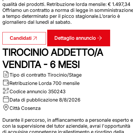
qualità dei prodotti. Retribuzione lorda mensile: € 1.497,34
Offriamo un contratto a norma di legge in somministrazion
a tempo determinato per il picco stagionale.L’orario è
giornaliero dal lunedì al sabato.
Dettaglio annuncio
Candidati
TIROCINIO ADDETTO/A
VENDITA - 6 MESI
Tipo di contratto
Tirocinio/Stage
Retribuzione Lorda
700 mensile
Codice annuncio
350243
Data di pubblicazione
8/8/2026
Città
Cosenza
Durante il percorso, in affiancamento a personale esperto e
con la supervisione del tutor aziendale, avrai l'opportunità
di acquisire competenze in:allestimento e riordino della