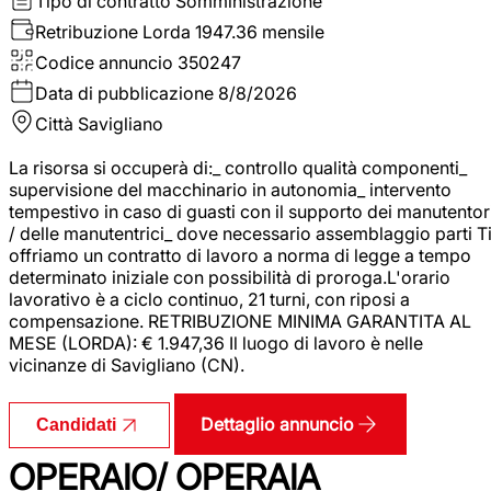
Tipo di contratto
Somministrazione
Retribuzione Lorda
1947.36 mensile
Codice annuncio
350247
Data di pubblicazione
8/8/2026
Città
Savigliano
La risorsa si occuperà di:_ controllo qualità componenti_
supervisione del macchinario in autonomia_ intervento
tempestivo in caso di guasti con il supporto dei manutentor
/ delle manutentrici_ dove necessario assemblaggio parti T
offriamo un contratto di lavoro a norma di legge a tempo
determinato iniziale con possibilità di proroga.L'orario
lavorativo è a ciclo continuo, 21 turni, con riposi a
compensazione. RETRIBUZIONE MINIMA GARANTITA AL
MESE (LORDA): € 1.947,36 Il luogo di lavoro è nelle
vicinanze di Savigliano (CN).
Dettaglio annuncio
Candidati
OPERAIO/ OPERAIA