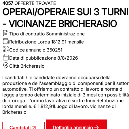
4057
OFFERTE TROVATE
OPERAI/OPERAIE SUI 3 TURNI
- VICINANZE BRICHERASIO
Tipo di contratto
Somministrazione
Retribuzione Lorda
1812.91 mensile
Codice annuncio
350251
Data di pubblicazione
8/8/2026
Città
Bricherasio
I candidati / le candidate dovranno occuparsi della
produzione e dell'assemblaggio di componenti per il setto
automotive. Ti offriamo un contratto di lavoro a norma di
legge a tempo determinato iniziale di 3 mesi con possibilità
di proroga. L'orario lavorativo è sui tre turni.Retribuzione
lorda mensile: € 1.812,91Luogo di lavoro: vicinanze di
Bricherasio
Dettaglio annuncio
Candidati