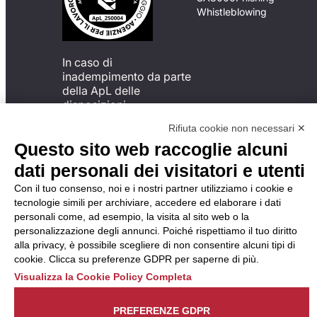
Whistleblowing
In caso di
inadempimento da parte
della ApL delle
disposizioni
del Codice di Condotta, è
Rifiuta cookie non necessari ✕
possibile presentare un
Questo sito web raccoglie alcuni
reclamo
all’Organismo di
dati personali dei visitatori e utenti
Monitoraggio utilizzando
Con il tuo consenso, noi e i nostri partner utilizziamo i cookie e
una delle modalità
tecnologie simili per archiviare, accedere ed elaborare i dati
descritte al seguente
personali come, ad esempio, la visita al sito web o la
indirizzo web
personalizzazione degli annunci. Poiché rispettiamo il tuo diritto
https://odm-
alla privacy, è possibile scegliere di non consentire alcuni tipi di
agenzielavoro.it/reclami/
.
cookie. Clicca su preferenze GDPR per saperne di più.
Visualizza la Cookie Policy Completa
PREFERENZE GDPR