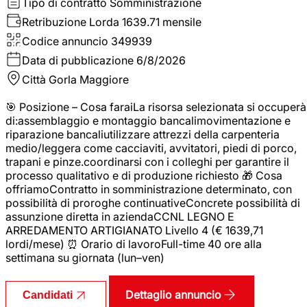
Tipo di contratto
Somministrazione
Retribuzione Lorda
1639.71 mensile
Codice annuncio
349939
Data di pubblicazione
6/8/2026
Città
Gorla Maggiore
🎯 Posizione – Cosa faraiLa risorsa selezionata si occuperà
di:assemblaggio e montaggio bancalimovimentazione e
riparazione bancaliutilizzare attrezzi della carpenteria
medio/leggera come cacciaviti, avvitatori, piedi di porco,
trapani e pinze.coordinarsi con i colleghi per garantire il
processo qualitativo e di produzione richiesto 🎁 Cosa
offriamoContratto in somministrazione determinato, con
possibilità di proroghe continuativeConcrete possibilità di
assunzione diretta in aziendaCCNL LEGNO E
ARREDAMENTO ARTIGIANATO Livello 4 (€ 1639,71
lordi/mese) ⏰ Orario di lavoroFull-time 40 ore alla
settimana su giornata (lun–ven)
Dettaglio annuncio
Candidati