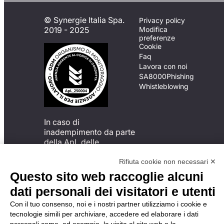
© Synergie Italia Spa.
Privacy policy
2019 - 2025
Modifica
preferenze
Cookie
Faq
Lavora con noi
SA8000
Phishing
Whistleblowing
In caso di
inadempimento da parte
della ApL delle
disposizioni
del Codice di Condotta, è
Rifiuta cookie non necessari ✕
possibile presentare un
Questo sito web raccoglie alcuni
reclamo
dati personali dei visitatori e utenti
all’Organismo di
Monitoraggio utilizzando
Con il tuo consenso, noi e i nostri partner utilizziamo i cookie e
una delle modalità
tecnologie simili per archiviare, accedere ed elaborare i dati
descritte al seguente