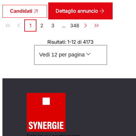
Dettaglio annuncio
Candidati
Paginazione
1
2
3
...
348
Pagina
Pagina
Pagina
Pagina
Risultati: 1-12 di 4173
Vedi 12 per pagina