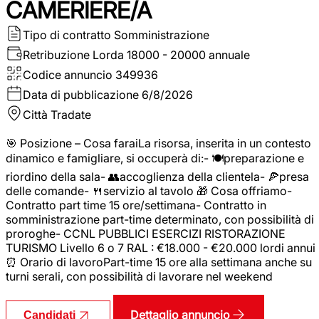
CAMERIERE/A
Tipo di contratto
Somministrazione
Retribuzione Lorda
18000 - 20000 annuale
Codice annuncio
349936
Data di pubblicazione
6/8/2026
Città
Tradate
🎯 Posizione – Cosa faraiLa risorsa, inserita in un contesto
dinamico e famigliare, si occuperà di:- 🍽️preparazione e
riordino della sala- 👥accoglienza della clientela- 🍕presa
delle comande- 🍴servizio al tavolo 🎁 Cosa offriamo-
Contratto part time 15 ore/settimana- Contratto in
somministrazione part-time determinato, con possibilità di
proroghe- CCNL PUBBLICI ESERCIZI RISTORAZIONE
TURISMO Livello 6 o 7 RAL : €18.000 - €20.000 lordi annui
⏰ Orario di lavoroPart-time 15 ore alla settimana anche su
turni serali, con possibilità di lavorare nel weekend
Dettaglio annuncio
Candidati