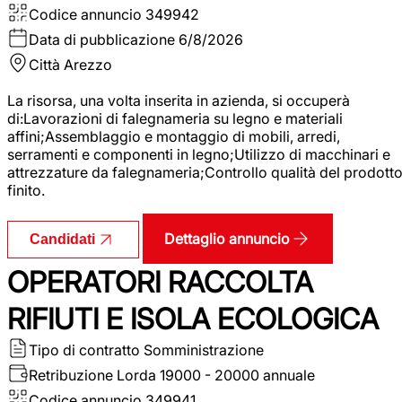
Codice annuncio
349942
Data di pubblicazione
6/8/2026
Città
Arezzo
La risorsa, una volta inserita in azienda, si occuperà
di:Lavorazioni di falegnameria su legno e materiali
affini;Assemblaggio e montaggio di mobili, arredi,
serramenti e componenti in legno;Utilizzo di macchinari e
attrezzature da falegnameria;Controllo qualità del prodott
finito.
Dettaglio annuncio
Candidati
OPERATORI RACCOLTA
RIFIUTI E ISOLA ECOLOGICA
Tipo di contratto
Somministrazione
Retribuzione Lorda
19000 - 20000 annuale
Codice annuncio
349941