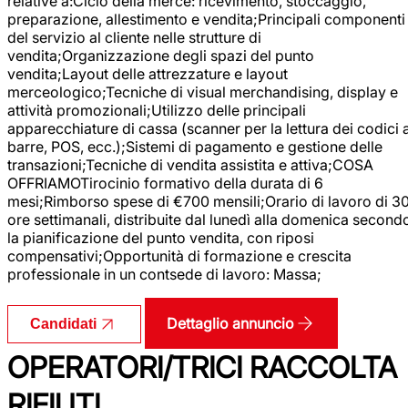
relative a:Ciclo della merce: ricevimento, stoccaggio,
preparazione, allestimento e vendita;Principali componenti
del servizio al cliente nelle strutture di
vendita;Organizzazione degli spazi del punto
vendita;Layout delle attrezzature e layout
merceologico;Tecniche di visual merchandising, display e
attività promozionali;Utilizzo delle principali
apparecchiature di cassa (scanner per la lettura dei codici 
barre, POS, ecc.);Sistemi di pagamento e gestione delle
transazioni;Tecniche di vendita assistita e attiva;COSA
OFFRIAMOTirocinio formativo della durata di 6
mesi;Rimborso spese di €700 mensili;Orario di lavoro di 3
ore settimanali, distribuite dal lunedì alla domenica second
la pianificazione del punto vendita, con riposi
compensativi;Opportunità di formazione e crescita
professionale in un contsede di lavoro: Massa;
Dettaglio annuncio
Candidati
OPERATORI/TRICI RACCOLTA
RIFIUTI