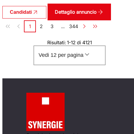
Dettaglio annuncio
Candidati
Paginazione
1
2
3
...
344
Pagina
Pagina
Pagina
Pagina
Risultati: 1-12 di 4121
Vedi 12 per pagina