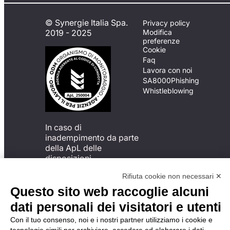
© Synergie Italia Spa.
Privacy policy
2019 - 2025
Modifica
preferenze
Cookie
Faq
Lavora con noi
SA8000
Phishing
Whistleblowing
In caso di
inadempimento da parte
della ApL delle
disposizioni
del Codice di Condotta, è
Rifiuta cookie non necessari ✕
possibile presentare un
reclamo
Questo sito web raccoglie alcuni
all’Organismo di
dati personali dei visitatori e utenti
Monitoraggio utilizzando
una delle modalità
Con il tuo consenso, noi e i nostri partner utilizziamo i cookie e