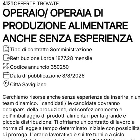
4121
OFFERTE TROVATE
OPERAIO/ OPERAIA DI
PRODUZIONE ALIMENTARE
ANCHE SENZA ESPERIENZA
Tipo di contratto
Somministrazione
Retribuzione Lorda
1877.28 mensile
Codice annuncio
350250
Data di pubblicazione
8/8/2026
Città
Savigliano
Cerchiamo risorse anche senza esperienza da inserire in u
team dinamico. I candidati / le candidate dovranno
occuparsi della produzione, del confezionamento e
dell'imballaggio di prodotti alimentari per la grande e
piccola distribuzione. Ti offriamo un contratto di lavoro a
norma di legge a tempo determinato iniziale con possibilità
di proroga. L'orario lavorativo è sui tre turni o a ciclo