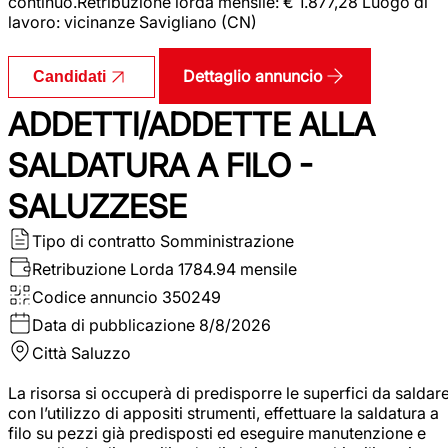
continuo.Retribuzione lorda mensile: € 1.877,28 Luogo di
lavoro: vicinanze Savigliano (CN)
Dettaglio annuncio
Candidati
ADDETTI/ADDETTE ALLA
SALDATURA A FILO -
SALUZZESE
Tipo di contratto
Somministrazione
Retribuzione Lorda
1784.94 mensile
Codice annuncio
350249
Data di pubblicazione
8/8/2026
Città
Saluzzo
La risorsa si occuperà di predisporre le superfici da saldar
con l’utilizzo di appositi strumenti, effettuare la saldatura a
filo su pezzi già predisposti ed eseguire manutenzione e