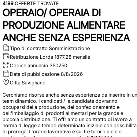
4199
OFFERTE TROVATE
OPERAIO/ OPERAIA DI
PRODUZIONE ALIMENTARE
ANCHE SENZA ESPERIENZA
Tipo di contratto
Somministrazione
Retribuzione Lorda
1877.28 mensile
Codice annuncio
350250
Data di pubblicazione
8/8/2026
Città
Savigliano
Cerchiamo risorse anche senza esperienza da inserire in u
team dinamico. I candidati / le candidate dovranno
occuparsi della produzione, del confezionamento e
dell'imballaggio di prodotti alimentari per la grande e
piccola distribuzione. Ti offriamo un contratto di lavoro a
norma di legge a tempo determinato iniziale con possibilità
di proroga. L'orario lavorativo è sui tre turni o a ciclo