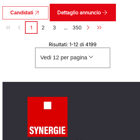
Dettaglio annuncio
Candidati
Paginazione
1
2
3
...
350
Pagina
Pagina
Pagina
Pagina
Risultati: 1-12 di 4199
Vedi 12 per pagina