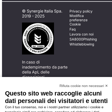
© Synergie Italia Spa.
Privacy policy
2019 - 2025
Modifica
preferenze
Cookie
Faq
Lavora con noi
SA8000
Phishing
Whistleblowing
In caso di
inadempimento da parte
della ApL delle
disposizioni
del Codice di Condotta, è
Rifiuta cookie non necessari ✕
possibile presentare un
reclamo
Questo sito web raccoglie alcuni
all’Organismo di
dati personali dei visitatori e utenti
Monitoraggio utilizzando
una delle modalità
Con il tuo consenso, noi e i nostri partner utilizziamo i cookie e