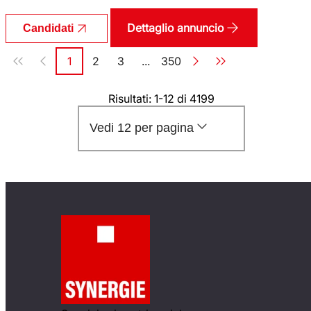
Dettaglio annuncio
Candidati
Paginazione
1
2
3
...
350
Pagina
Pagina
Pagina
Pagina
Risultati: 1-12 di 4199
Vedi 12 per pagina