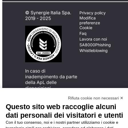
© Synergie Italia Spa.
Privacy policy
2019 - 2025
Modifica
preferenze
Cookie
Faq
Lavora con noi
SA8000
Phishing
Whistleblowing
In caso di
inadempimento da parte
della ApL delle
disposizioni
del Codice di Condotta, è
Rifiuta cookie non necessari ✕
possibile presentare un
reclamo
Questo sito web raccoglie alcuni
all’Organismo di
dati personali dei visitatori e utenti
Monitoraggio utilizzando
una delle modalità
Con il tuo consenso, noi e i nostri partner utilizziamo i cookie e