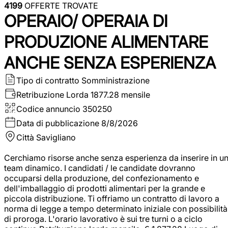
4199
OFFERTE TROVATE
OPERAIO/ OPERAIA DI
PRODUZIONE ALIMENTARE
ANCHE SENZA ESPERIENZA
Tipo di contratto
Somministrazione
Retribuzione Lorda
1877.28 mensile
Codice annuncio
350250
Data di pubblicazione
8/8/2026
Città
Savigliano
Cerchiamo risorse anche senza esperienza da inserire in u
team dinamico. I candidati / le candidate dovranno
occuparsi della produzione, del confezionamento e
dell'imballaggio di prodotti alimentari per la grande e
piccola distribuzione. Ti offriamo un contratto di lavoro a
norma di legge a tempo determinato iniziale con possibilità
di proroga. L'orario lavorativo è sui tre turni o a ciclo