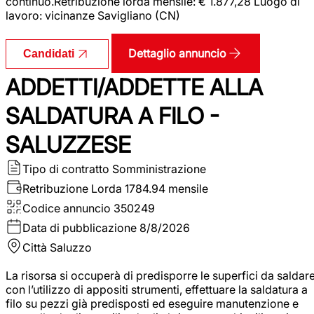
continuo.Retribuzione lorda mensile: € 1.877,28 Luogo di
lavoro: vicinanze Savigliano (CN)
Dettaglio annuncio
Candidati
ADDETTI/ADDETTE ALLA
SALDATURA A FILO -
SALUZZESE
Tipo di contratto
Somministrazione
Retribuzione Lorda
1784.94 mensile
Codice annuncio
350249
Data di pubblicazione
8/8/2026
Città
Saluzzo
La risorsa si occuperà di predisporre le superfici da saldar
con l’utilizzo di appositi strumenti, effettuare la saldatura a
filo su pezzi già predisposti ed eseguire manutenzione e