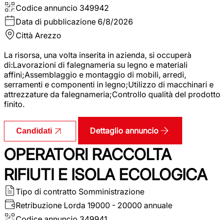
Codice annuncio
349942
Data di pubblicazione
6/8/2026
Città
Arezzo
La risorsa, una volta inserita in azienda, si occuperà
di:Lavorazioni di falegnameria su legno e materiali
affini;Assemblaggio e montaggio di mobili, arredi,
serramenti e componenti in legno;Utilizzo di macchinari e
attrezzature da falegnameria;Controllo qualità del prodott
finito.
Dettaglio annuncio
Candidati
OPERATORI RACCOLTA
RIFIUTI E ISOLA ECOLOGICA
Tipo di contratto
Somministrazione
Retribuzione Lorda
19000 - 20000 annuale
Codice annuncio
349941