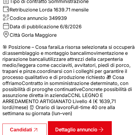
Tipo di contratto
Somministrazione
Retribuzione Lorda
1639.71 mensile
Codice annuncio
349939
Data di pubblicazione
6/8/2026
Città
Gorla Maggiore
🎯 Posizione – Cosa faraiLa risorsa selezionata si occuperà
di:assemblaggio e montaggio bancalimovimentazione e
riparazione bancaliutilizzare attrezzi della carpenteria
medio/leggera come cacciaviti, avvitatori, piedi di porco,
trapani e pinze.coordinarsi con i colleghi per garantire il
processo qualitativo e di produzione richiesto 🎁 Cosa
offriamoContratto in somministrazione determinato, con
possibilità di proroghe continuativeConcrete possibilità di
assunzione diretta in aziendaCCNL LEGNO E
ARREDAMENTO ARTIGIANATO Livello 4 (€ 1639,71
lordi/mese) ⏰ Orario di lavoroFull-time 40 ore alla
settimana su giornata (lun–ven)
Dettaglio annuncio
Candidati