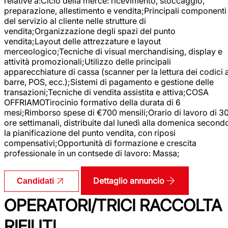
relative a:Ciclo della merce: ricevimento, stoccaggio,
preparazione, allestimento e vendita;Principali componenti
del servizio al cliente nelle strutture di
vendita;Organizzazione degli spazi del punto
vendita;Layout delle attrezzature e layout
merceologico;Tecniche di visual merchandising, display e
attività promozionali;Utilizzo delle principali
apparecchiature di cassa (scanner per la lettura dei codici 
barre, POS, ecc.);Sistemi di pagamento e gestione delle
transazioni;Tecniche di vendita assistita e attiva;COSA
OFFRIAMOTirocinio formativo della durata di 6
mesi;Rimborso spese di €700 mensili;Orario di lavoro di 3
ore settimanali, distribuite dal lunedì alla domenica second
la pianificazione del punto vendita, con riposi
compensativi;Opportunità di formazione e crescita
professionale in un contsede di lavoro: Massa;
Dettaglio annuncio
Candidati
OPERATORI/TRICI RACCOLTA
RIFIUTI