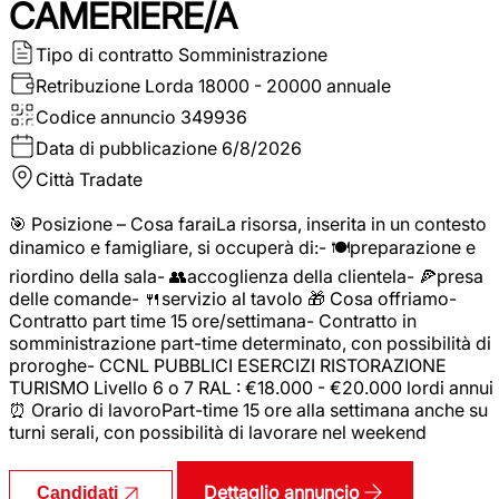
CAMERIERE/A
Tipo di contratto
Somministrazione
Retribuzione Lorda
18000 - 20000 annuale
Codice annuncio
349936
Data di pubblicazione
6/8/2026
Città
Tradate
🎯 Posizione – Cosa faraiLa risorsa, inserita in un contesto
dinamico e famigliare, si occuperà di:- 🍽️preparazione e
riordino della sala- 👥accoglienza della clientela- 🍕presa
delle comande- 🍴servizio al tavolo 🎁 Cosa offriamo-
Contratto part time 15 ore/settimana- Contratto in
somministrazione part-time determinato, con possibilità di
proroghe- CCNL PUBBLICI ESERCIZI RISTORAZIONE
TURISMO Livello 6 o 7 RAL : €18.000 - €20.000 lordi annui
⏰ Orario di lavoroPart-time 15 ore alla settimana anche su
turni serali, con possibilità di lavorare nel weekend
Dettaglio annuncio
Candidati