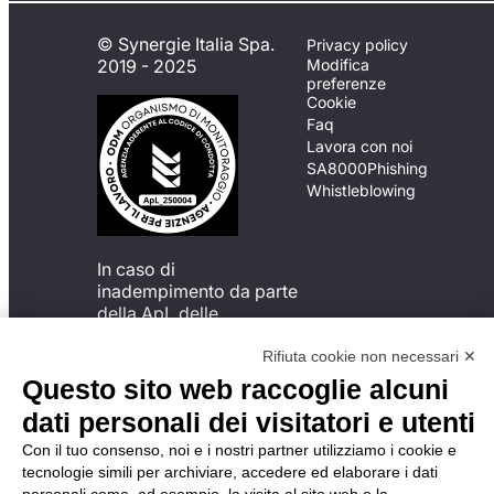
© Synergie Italia Spa.
Privacy policy
2019 - 2025
Modifica
preferenze
Cookie
Faq
Lavora con noi
SA8000
Phishing
Whistleblowing
In caso di
inadempimento da parte
della ApL delle
disposizioni
del Codice di Condotta, è
Rifiuta cookie non necessari ✕
possibile presentare un
Questo sito web raccoglie alcuni
reclamo
dati personali dei visitatori e utenti
all’Organismo di
Monitoraggio utilizzando
Con il tuo consenso, noi e i nostri partner utilizziamo i cookie e
una delle modalità
tecnologie simili per archiviare, accedere ed elaborare i dati
descritte al seguente