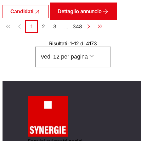
Dettaglio annuncio
Candidati
Paginazione
1
2
3
...
348
Pagina
Pagina
Pagina
Pagina
Risultati: 1-12 di 4173
Vedi 12 per pagina