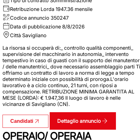
Tipo di contratto
Somministrazione
Retribuzione Lorda
1947.36 mensile
Codice annuncio
350247
Data di pubblicazione
8/8/2026
Città
Savigliano
La risorsa si occuperà di:_ controllo qualità componenti_
supervisione del macchinario in autonomia_ intervento
tempestivo in caso di guasti con il supporto dei manutentor
/ delle manutentrici_ dove necessario assemblaggio parti T
offriamo un contratto di lavoro a norma di legge a tempo
determinato iniziale con possibilità di proroga.L'orario
lavorativo è a ciclo continuo, 21 turni, con riposi a
compensazione. RETRIBUZIONE MINIMA GARANTITA AL
MESE (LORDA): € 1.947,36 Il luogo di lavoro è nelle
vicinanze di Savigliano (CN).
Dettaglio annuncio
Candidati
OPERAIO/ OPERAIA