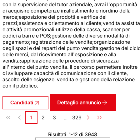
con la supervisione del tutor aziendale, avrai l'opportunità
di acquisire competenze in:allestimento e riordino della
merce;esposizione dei prodotti e verifica dei
prezzi;assistenza e orientamento al cliente;vendita assistita
e attività promozionali;utilizzo della cassa, scanner per
codici a barre e POS;gestione delle diverse modalità di
pagamento;registrazione delle vendite;organizzazione
degli spazi e dei reparti del punto vendita;gestione del cicl
delle merci, dal ricevimento all'esposizione e alla
vendita;applicazione delle procedure di sicurezza
all'interno del punto vendita. Il percorso permetterà inoltre
di sviluppare capacità di comunicazione con il cliente,
ascolto delle esigenze, vendita e gestione della relazione
con il pubblico.
Dettaglio annuncio
Candidati
Paginazione
1
2
3
...
329
Pagina
Pagina
Pagina
Pagina
Risultati: 1-12 di 3948