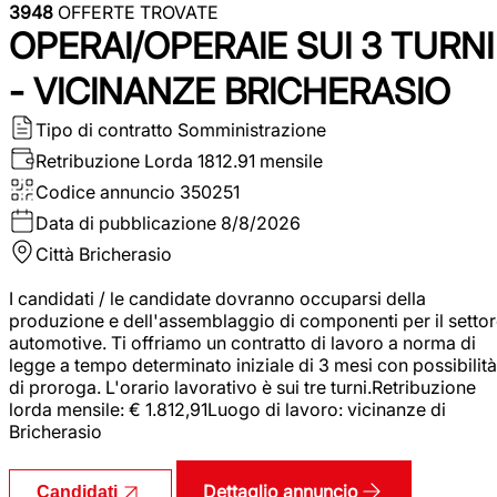
3948
OFFERTE TROVATE
OPERAI/OPERAIE SUI 3 TURNI
- VICINANZE BRICHERASIO
Tipo di contratto
Somministrazione
Retribuzione Lorda
1812.91 mensile
Codice annuncio
350251
Data di pubblicazione
8/8/2026
Città
Bricherasio
I candidati / le candidate dovranno occuparsi della
produzione e dell'assemblaggio di componenti per il setto
automotive. Ti offriamo un contratto di lavoro a norma di
legge a tempo determinato iniziale di 3 mesi con possibilità
di proroga. L'orario lavorativo è sui tre turni.Retribuzione
lorda mensile: € 1.812,91Luogo di lavoro: vicinanze di
Bricherasio
Dettaglio annuncio
Candidati