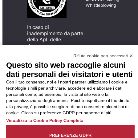
Whistleblowing
In caso di
inadempimento da parte
della ApL delle
disposizioni
del Codice di Condotta, è
Rifiuta cookie non necessari ✕
possibile presentare un
Questo sito web raccoglie alcuni
reclamo
all’Organismo di
dati personali dei visitatori e utenti
Monitoraggio utilizzando
Con il tuo consenso, noi e i nostri partner utilizziamo i cookie e
una delle modalità
tecnologie simili per archiviare, accedere ed elaborare i dati
descritte al seguente
personali come, ad esempio, la visita al sito web o la
indirizzo web
personalizzazione degli annunci. Poiché rispettiamo il tuo diritto
https://odm-
alla privacy, è possibile scegliere di non consentire alcuni tipi di
agenzielavoro.it/reclami/
.
cookie. Clicca su preferenze GDPR per saperne di più.
Visualizza la Cookie Policy Completa
PREFERENZE GDPR