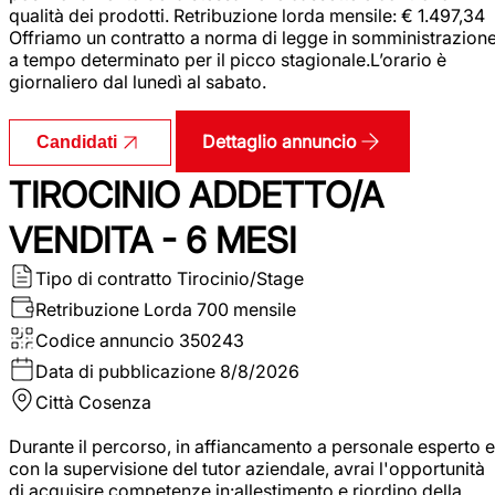
qualità dei prodotti. Retribuzione lorda mensile: € 1.497,34
Offriamo un contratto a norma di legge in somministrazion
a tempo determinato per il picco stagionale.L’orario è
giornaliero dal lunedì al sabato.
Dettaglio annuncio
Candidati
TIROCINIO ADDETTO/A
VENDITA - 6 MESI
Tipo di contratto
Tirocinio/Stage
Retribuzione Lorda
700 mensile
Codice annuncio
350243
Data di pubblicazione
8/8/2026
Città
Cosenza
Durante il percorso, in affiancamento a personale esperto e
con la supervisione del tutor aziendale, avrai l'opportunità
di acquisire competenze in:allestimento e riordino della