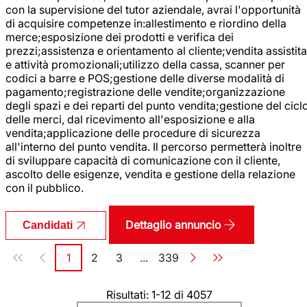
con la supervisione del tutor aziendale, avrai l'opportunità
di acquisire competenze in:allestimento e riordino della
merce;esposizione dei prodotti e verifica dei
prezzi;assistenza e orientamento al cliente;vendita assistita
e attività promozionali;utilizzo della cassa, scanner per
codici a barre e POS;gestione delle diverse modalità di
pagamento;registrazione delle vendite;organizzazione
degli spazi e dei reparti del punto vendita;gestione del cicl
delle merci, dal ricevimento all'esposizione e alla
vendita;applicazione delle procedure di sicurezza
all'interno del punto vendita. Il percorso permetterà inoltre
di sviluppare capacità di comunicazione con il cliente,
ascolto delle esigenze, vendita e gestione della relazione
con il pubblico.
Dettaglio annuncio
Candidati
Paginazione
1
2
3
...
339
Pagina
Pagina
Pagina
Pagina
Risultati: 1-12 di 4057