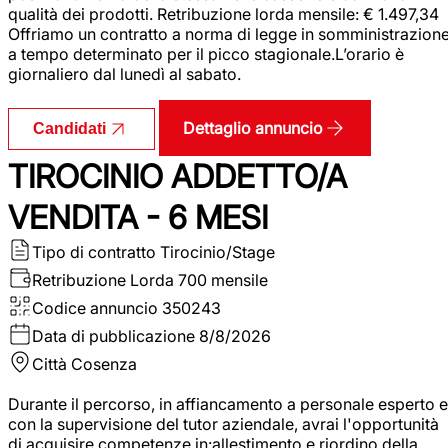
qualità dei prodotti. Retribuzione lorda mensile: € 1.497,34
Offriamo un contratto a norma di legge in somministrazion
a tempo determinato per il picco stagionale.L’orario è
giornaliero dal lunedì al sabato.
Dettaglio annuncio
Candidati
TIROCINIO ADDETTO/A
VENDITA - 6 MESI
Tipo di contratto
Tirocinio/Stage
Retribuzione Lorda
700 mensile
Codice annuncio
350243
Data di pubblicazione
8/8/2026
Città
Cosenza
Durante il percorso, in affiancamento a personale esperto e
con la supervisione del tutor aziendale, avrai l'opportunità
di acquisire competenze in:allestimento e riordino della