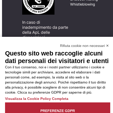
Whistleblowing
In caso di
inadempimento da parte
della ApL delle
disposizioni
del Codice di Condotta, è
Rifiuta cookie non necessari ✕
possibile presentare un
Questo sito web raccoglie alcuni
reclamo
all’Organismo di
dati personali dei visitatori e utenti
Monitoraggio utilizzando
Con il tuo consenso, noi e i nostri partner utilizziamo i cookie e
una delle modalità
tecnologie simili per archiviare, accedere ed elaborare i dati
descritte al seguente
personali come, ad esempio, la visita al sito web o la
indirizzo web
personalizzazione degli annunci. Poiché rispettiamo il tuo diritto
https://odm-
alla privacy, è possibile scegliere di non consentire alcuni tipi di
agenzielavoro.it/reclami/
.
cookie. Clicca su preferenze GDPR per saperne di più.
Visualizza la Cookie Policy Completa
PREFERENZE GDPR