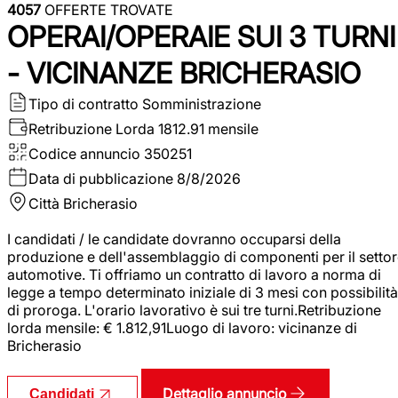
4057
OFFERTE TROVATE
OPERAI/OPERAIE SUI 3 TURNI
- VICINANZE BRICHERASIO
Tipo di contratto
Somministrazione
Retribuzione Lorda
1812.91 mensile
Codice annuncio
350251
Data di pubblicazione
8/8/2026
Città
Bricherasio
I candidati / le candidate dovranno occuparsi della
produzione e dell'assemblaggio di componenti per il setto
automotive. Ti offriamo un contratto di lavoro a norma di
legge a tempo determinato iniziale di 3 mesi con possibilità
di proroga. L'orario lavorativo è sui tre turni.Retribuzione
lorda mensile: € 1.812,91Luogo di lavoro: vicinanze di
Bricherasio
Dettaglio annuncio
Candidati