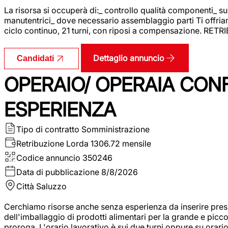
La risorsa si occuperà di:_ controllo qualità componenti_ s
manutentrici_ dove necessario assemblaggio parti Ti offriam
ciclo continuo, 21 turni, con riposi a compensazione. RET
Dettaglio annuncio
Candidati
OPERAIO/ OPERAIA CO
ESPERIENZA
Tipo di contratto
Somministrazione
Retribuzione Lorda
1306.72 mensile
Codice annuncio
350246
Data di pubblicazione
8/8/2026
Città
Saluzzo
Cerchiamo risorse anche senza esperienza da inserire pres
dell'imballaggio di prodotti alimentari per la grande e picco
proroga. L'orario lavorativo è sui due turni oppure su orar