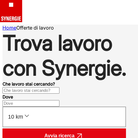
Home
Offerte di lavoro
Trova lavoro
con Synergie.
Che lavoro stai cercando?
Dove
10 km
Avvia ricerca