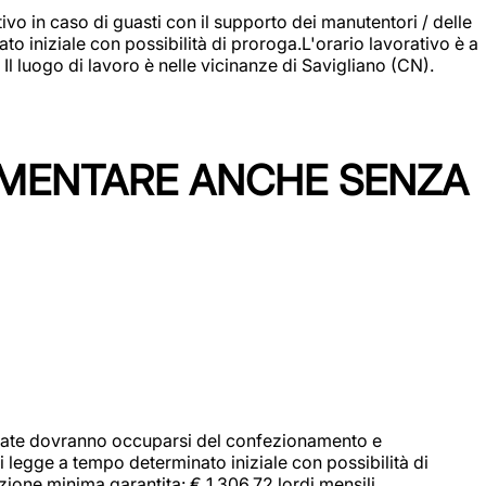
vo in caso di guasti con il supporto dei manutentori / delle
 iniziale con possibilità di proroga.L'orario lavorativo è a
luogo di lavoro è nelle vicinanze di Savigliano (CN).
IMENTARE ANCHE SENZA
didate dovranno occuparsi del confezionamento e
i legge a tempo determinato iniziale con possibilità di
zione minima garantita: € 1.306,72 lordi mensili