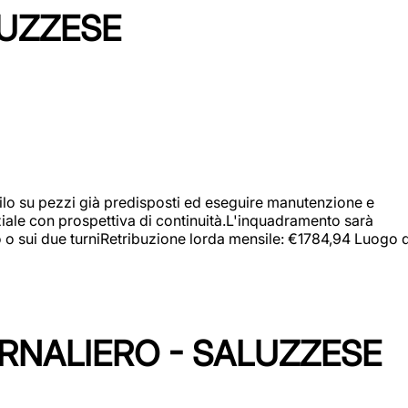
LUZZESE
a filo su pezzi già predisposti ed eseguire manutenzione e
iziale con prospettiva di continuità.L'inquadramento sarà
zo o sui due turniRetribuzione lorda mensile: €1784,94 Luogo d
ORNALIERO - SALUZZESE