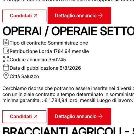
Dettaglio annuncio
Candidati
OPERAI / OPERAIE SET
Tipo di contratto
Somministrazione
Retribuzione Lorda
1784.94 mensile
Codice annuncio
350245
Data di pubblicazione
8/8/2026
Città
Saluzzo
Cerchiamo risorse che potranno essere inserite nei diversi 
con un iniziale contratto a tempo determinato in somministraz
minima garantita: : € 1.784,94 lordi mensili Luogo di lavoro
Dettaglio annuncio
Candidati
BRACCIANTI AGRICOLI -