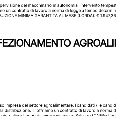
upervisione del macchinario in autonomia_ intervento tempesti
o un contratto di lavoro a norma di legge a tempo determinato
RIBUZIONE MINIMA GARANTITA AL MESE (LORDA): € 1.947,36 Il 
NFEZIONAMENTO AGROAL
so impresa del settore agroalimentare. I candidati / le can
la distribuzione. Ti offriamo un contratto di lavoro a norma d
io giornaliero.Luogo di lavoro: vicinanze Saluzzo (CN)Restibu