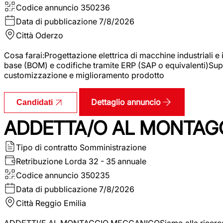
Codice annuncio
350236
Data di pubblicazione
7/8/2026
Città
Oderzo
Cosa farai:Progettazione elettrica di macchine industriali e
base (BOM) e codifiche tramite ERP (SAP o equivalenti)Supp
customizzazione e miglioramento prodotto
Dettaglio annuncio
Candidati
ADDETTA/O AL MONTAG
Tipo di contratto
Somministrazione
Retribuzione Lorda
32 - 35 annuale
Codice annuncio
350235
Data di pubblicazione
7/8/2026
Città
Reggio Emilia
ADDETTI/E AL MONTAGGIO MECCANICOSiamo alla ricerca di un