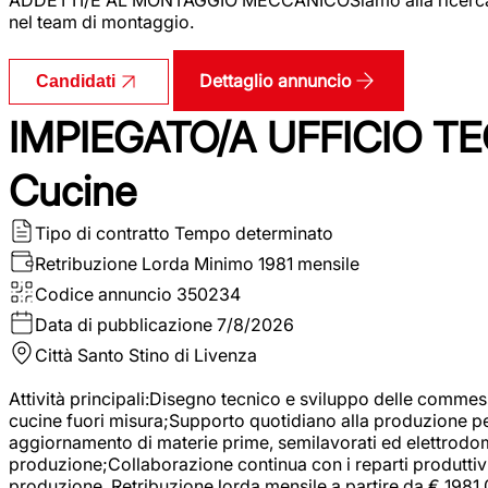
nel team di montaggio.
Dettaglio annuncio
Candidati
IMPIEGATO/A UFFICIO TEC
Cucine
Tipo di contratto
Tempo determinato
Retribuzione Lorda
Minimo 1981 mensile
Codice annuncio
350234
Data di pubblicazione
7/8/2026
Città
Santo Stino di Livenza
Attività principali:Disegno tecnico e sviluppo delle commes
cucine fuori misura;Supporto quotidiano alla produzione p
aggiornamento di materie prime, semilavorati ed elettrodom
produzione;Collaborazione continua con i reparti produttivi 
produzione. Retribuzione lorda mensile a partire da € 1981,