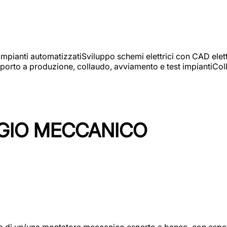
 impianti automatizzatiSviluppo schemi elettrici con CAD elet
orto a produzione, collaudo, avviamento e test impiantiColla
GIO MECCANICO
/una montatore meccanico esperto a banco, con esperienza c