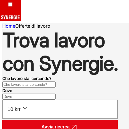
Home
Offerte di lavoro
Trova lavoro
con Synergie.
Che lavoro stai cercando?
Dove
10 km
Avvia ricerca