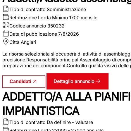
Tipo di contratto
Somministrazione
Retribuzione Lorda
Minimo 1700 mensile
Codice annuncio
350232
Data di pubblicazione
7/8/2026
Città
Angiari
La risorsa selezionata si occuperà di attività di assemblag
precisione.Responsabilità principaliAssemblaggio di compone
preparazione dei componentiControllo qualità visivo delle p
Dettaglio annuncio
Candidati
ADDETTO/A ALLA PIANIF
IMPIANTISTICA
Tipo di contratto
Da definire – valutare
Retribuzione Lorda
23000 - 27000 annuale