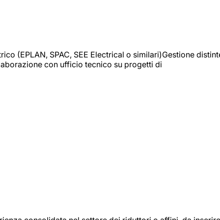
trico (EPLAN, SPAC, SEE Electrical o similari)Gestione distint
borazione con ufficio tecnico su progetti di
onsolidata nel settore dei riduttori o affini, da inserir