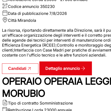
Codice annuncio
350230
Data di pubblicazione
7/8/2026
Città
Mirandola
La risorsa, riportando direttamente alla Direzione, sarà il pu
un'efficace organizzazione degli interventi e il corretto pr
delle agende dei tecnici per interventi di manutenzione ord
Efficienza Energetica (RCEE);Controllo e monitoraggio degli
clienti;Interfaccia con Case Madri per pratiche di avviamen
costante con l'ufficio tecnico e le altre funzioni aziendali.
Dettaglio annuncio
Candidati
OPERAIO OPERAIA LEGGE
MORUBIO
Tipo di contratto
Somministrazione
Retribuzione Lorda
23000 annuale