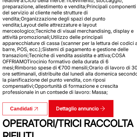
relative a:Ciclo della merce: ricevimento, stoccaggio,
preparazione, allestimento e vendita;Principali componenti
del servizio al cliente nelle strutture di
vendita;Organizzazione degli spazi del punto
vendita;Layout delle attrezzature e layout
merceologico;Tecniche di visual merchandising, display e
attività promozionali;Utilizzo delle principali
apparecchiature di cassa (scanner per la lettura dei codici 
barre, POS, ecc.);Sistemi di pagamento e gestione delle
transazioni;Tecniche di vendita assistita e attiva;COSA
OFFRIAMOTirocinio formativo della durata di 6
mesi;Rimborso spese di €700 mensili;Orario di lavoro di 3
ore settimanali, distribuite dal lunedì alla domenica second
la pianificazione del punto vendita, con riposi
compensativi;Opportunità di formazione e crescita
professionale in un contsede di lavoro: Massa;
Dettaglio annuncio
Candidati
OPERATORI/TRICI RACCOLTA
RIFIUTI