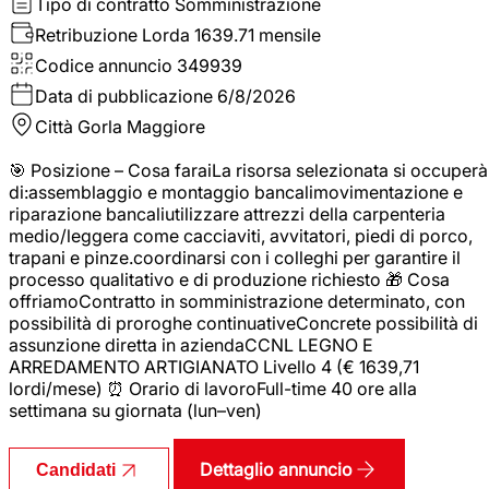
Tipo di contratto
Somministrazione
Retribuzione Lorda
1639.71 mensile
Codice annuncio
349939
Data di pubblicazione
6/8/2026
Città
Gorla Maggiore
🎯 Posizione – Cosa faraiLa risorsa selezionata si occuperà
di:assemblaggio e montaggio bancalimovimentazione e
riparazione bancaliutilizzare attrezzi della carpenteria
medio/leggera come cacciaviti, avvitatori, piedi di porco,
trapani e pinze.coordinarsi con i colleghi per garantire il
processo qualitativo e di produzione richiesto 🎁 Cosa
offriamoContratto in somministrazione determinato, con
possibilità di proroghe continuativeConcrete possibilità di
assunzione diretta in aziendaCCNL LEGNO E
ARREDAMENTO ARTIGIANATO Livello 4 (€ 1639,71
lordi/mese) ⏰ Orario di lavoroFull-time 40 ore alla
settimana su giornata (lun–ven)
Dettaglio annuncio
Candidati