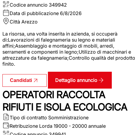
Codice annuncio
349942
Data di pubblicazione
6/8/2026
Città
Arezzo
La risorsa, una volta inserita in azienda, si occuperà
di:Lavorazioni di falegnameria su legno e materiali
affini;Assemblaggio e montaggio di mobili, arredi,
serramenti e componenti in legno;Utilizzo di macchinari e
attrezzature da falegnameria;Controllo qualità del prodott
finito.
Dettaglio annuncio
Candidati
OPERATORI RACCOLTA
RIFIUTI E ISOLA ECOLOGICA
Tipo di contratto
Somministrazione
Retribuzione Lorda
19000 - 20000 annuale
Codice annuncio
349941