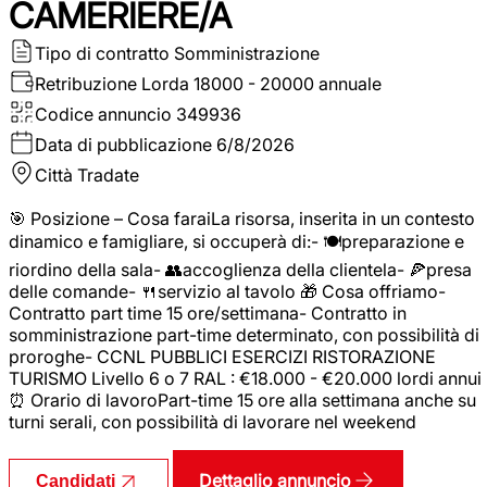
CAMERIERE/A
Tipo di contratto
Somministrazione
Retribuzione Lorda
18000 - 20000 annuale
Codice annuncio
349936
Data di pubblicazione
6/8/2026
Città
Tradate
🎯 Posizione – Cosa faraiLa risorsa, inserita in un contesto
dinamico e famigliare, si occuperà di:- 🍽️preparazione e
riordino della sala- 👥accoglienza della clientela- 🍕presa
delle comande- 🍴servizio al tavolo 🎁 Cosa offriamo-
Contratto part time 15 ore/settimana- Contratto in
somministrazione part-time determinato, con possibilità di
proroghe- CCNL PUBBLICI ESERCIZI RISTORAZIONE
TURISMO Livello 6 o 7 RAL : €18.000 - €20.000 lordi annui
⏰ Orario di lavoroPart-time 15 ore alla settimana anche su
turni serali, con possibilità di lavorare nel weekend
Dettaglio annuncio
Candidati