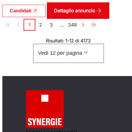
Dettaglio annuncio
Candidati
Paginazione
1
2
3
...
348
Pagina
Pagina
Pagina
Pagina
Risultati: 1-12 di 4173
Vedi 12 per pagina