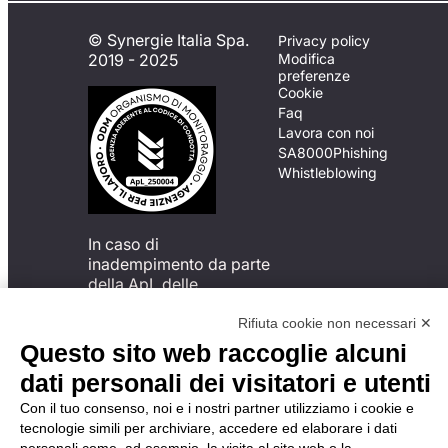
© Synergie Italia Spa.
Privacy policy
2019 - 2025
Modifica
preferenze
Cookie
Faq
Lavora con noi
SA8000
Phishing
Whistleblowing
In caso di
inadempimento da parte
della ApL delle
disposizioni
del Codice di Condotta, è
Rifiuta cookie non necessari ✕
possibile presentare un
Questo sito web raccoglie alcuni
reclamo
dati personali dei visitatori e utenti
all’Organismo di
Monitoraggio utilizzando
Con il tuo consenso, noi e i nostri partner utilizziamo i cookie e
una delle modalità
tecnologie simili per archiviare, accedere ed elaborare i dati
descritte al seguente