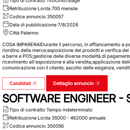
Tipo di contratto
Tirocinio/Stage
Retribuzione Lorda
700 mensile
Codice annuncio
350057
Data di pubblicazione
7/8/2026
Città
Palermo
COSA IMPARERAIDurante il percorso, in affiancamento a pers
riordino della merce;esposizione dei prodotti e verifica dei 
a barre e POS;gestione delle diverse modalità di pagamento;
ricevimento all'esposizione e alla vendita;applicazione dell
comunicazione con il cliente, ascolto delle esigenze, vendit
Dettaglio annuncio
Candidati
SOFTWARE ENGINEER - 
Tipo di contratto
Tempo indeterminato
Retribuzione Lorda
35000 - 462000 annuale
Codice annuncio
350056