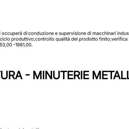
 si occuperà di:conduzione e supervisione di macchinari indust
clo produttivo;controllo qualità del prodotto finito;verifica 
753,00 -1981,00.
URA - MINUTERIE METAL