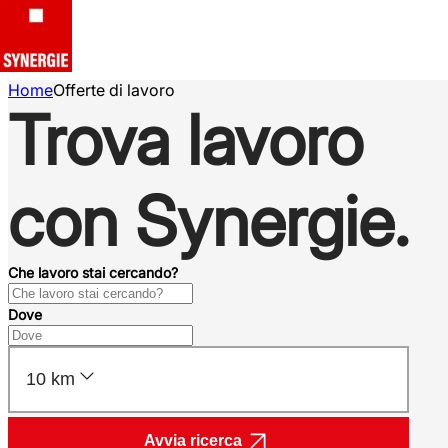
Home
Offerte di lavoro
Trova lavoro
con Synergie.
Che lavoro stai cercando?
Dove
10 km
Avvia ricerca