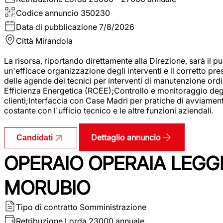
Codice annuncio
350230
Data di pubblicazione
7/8/2026
Città
Mirandola
La risorsa, riportando direttamente alla Direzione, sarà il pu
un'efficace organizzazione degli interventi e il corretto pr
delle agende dei tecnici per interventi di manutenzione ord
Efficienza Energetica (RCEE);Controllo e monitoraggio degli
clienti;Interfaccia con Case Madri per pratiche di avviamen
costante con l'ufficio tecnico e le altre funzioni aziendali.
Dettaglio annuncio
Candidati
OPERAIO OPERAIA LEGGE
MORUBIO
Tipo di contratto
Somministrazione
Retribuzione Lorda
23000 annuale