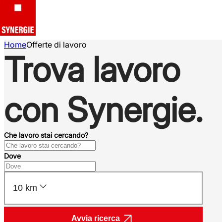
Home
Offerte di lavoro
Trova lavoro
con Synergie.
Che lavoro stai cercando?
Dove
10 km
Avvia ricerca