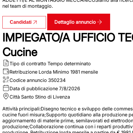
nel team di montaggio.
Dettaglio annuncio
Candidati
IMPIEGATO/A UFFICIO TEC
Cucine
Tipo di contratto
Tempo determinato
Retribuzione Lorda
Minimo 1981 mensile
Codice annuncio
350234
Data di pubblicazione
7/8/2026
Città
Santo Stino di Livenza
Attività principali:Disegno tecnico e sviluppo delle commes
cucine fuori misura;Supporto quotidiano alla produzione p
aggiornamento di materie prime, semilavorati ed elettrodom
produzione;Collaborazione continua con i reparti produttivi 
produzione. Retribuzione lorda mensile a partire da € 1981,