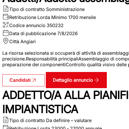
Tipo di contratto
Somministrazione
Retribuzione Lorda
Minimo 1700 mensile
Codice annuncio
350232
Data di pubblicazione
7/8/2026
Città
Angiari
La risorsa selezionata si occuperà di attività di assemblag
precisione.Responsabilità principaliAssemblaggio di compone
preparazione dei componentiControllo qualità visivo delle p
Dettaglio annuncio
Candidati
ADDETTO/A ALLA PIANIF
IMPIANTISTICA
Tipo di contratto
Da definire – valutare
Retribuzione Lorda
23000 - 27000 annuale