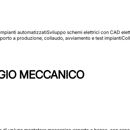
 impianti automatizzatiSviluppo schemi elettrici con CAD elet
orto a produzione, collaudo, avviamento e test impiantiColla
GIO MECCANICO
/una montatore meccanico esperto a banco, con esperienza c