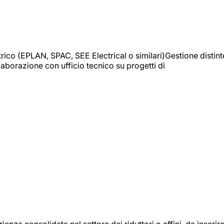
trico (EPLAN, SPAC, SEE Electrical o similari)Gestione distint
borazione con ufficio tecnico su progetti di
onsolidata nel settore dei riduttori o affini, da inserir