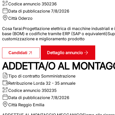
Codice annuncio
350236
Data di pubblicazione
7/8/2026
Città
Oderzo
Cosa farai:Progettazione elettrica di macchine industriali e
base (BOM) e codifiche tramite ERP (SAP o equivalenti)Supp
customizzazione e miglioramento prodotto
Dettaglio annuncio
Candidati
ADDETTA/O AL MONTAG
Tipo di contratto
Somministrazione
Retribuzione Lorda
32 - 35 annuale
Codice annuncio
350235
Data di pubblicazione
7/8/2026
Città
Reggio Emilia
ADDETTI/E AL MONTAGGIO MECCANICOSiamo alla ricerca di un