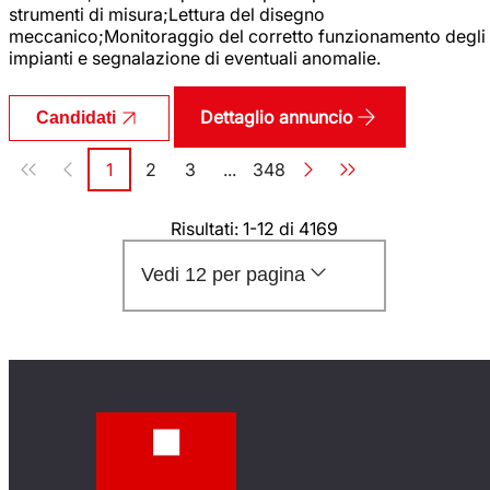
strumenti di misura;Lettura del disegno
meccanico;Monitoraggio del corretto funzionamento degli
impianti e segnalazione di eventuali anomalie.
Dettaglio annuncio
Candidati
Paginazione
1
2
3
...
348
Pagina
Pagina
Pagina
Pagina
Risultati: 1-12 di 4169
Vedi 12 per pagina