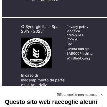
© Synergie Italia Spa.
Privacy policy
2019 - 2025
Modifica
preferenze
Cookie
Faq
Lavora con noi
SA8000
Phishing
Whistleblowing
In caso di
inadempimento da parte
della ApL delle
disposizioni
del Codice di Condotta, è
Rifiuta cookie non necessari ✕
possibile presentare un
Questo sito web raccoglie alcuni
reclamo