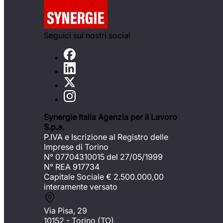
Seguici sui nostri social
Synergie Italia Agenzia per il Lavoro
S.p.a.
P.IVA e Iscrizione al Registro delle
Imprese di Torino
N° 07704310015 del 27/05/1999
N° REA 917734
Capitale Sociale €
2.500.000,00
interamente versato
Via Pisa, 29
10152 - Torino (TO)