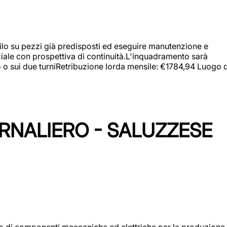
a filo su pezzi già predisposti ed eseguire manutenzione e
iziale con prospettiva di continuità.L'inquadramento sarà
zo o sui due turniRetribuzione lorda mensile: €1784,94 Luogo d
ORNALIERO - SALUZZESE
gio di componenti meccaniche ed elettriche per la produzione