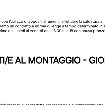
 con l’utilizzo di appositi strumenti, effettuare la saldatura 
 Offriamo un contratto a norma di legge a tempo determinato in
 time dal lunedì al venerdì dalle 8.00 alle 18 con pausa pran
I/E AL MONTAGGIO - GI
cicli produttivi, soprattutto nel montaggio e nell'assemblag