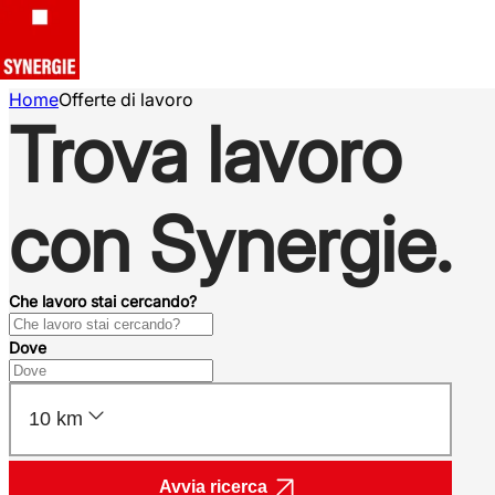
Home
Offerte di lavoro
Trova lavoro
con Synergie.
Che lavoro stai cercando?
Dove
10 km
Avvia ricerca