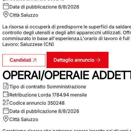
Data di pubblicazione
8/8/2026
Città
Saluzzo
La risorsa si occuperà di predisporre le superfici da saldare
controllo degli utensili e degli altri apparecchi utilizzati.
commisurato in base all'esperienza.L'orario di lavoro è full
Lavoro: Saluzzese (CN)
Dettaglio annuncio
Candidati
OPERAI/OPERAIE ADDETT
Tipo di contratto
Somministrazione
Retribuzione Lorda
1784.94 mensile
Codice annuncio
350248
Data di pubblicazione
8/8/2026
Città
Saluzzo
Cerchiamo risorse che potranno essere inserite nei diversi 