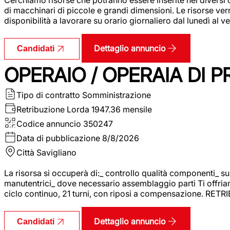
di macchinari di piccole e grandi dimensioni. Le risorse ve
disponibilità a lavorare su orario giornaliero dal lunedì al
Dettaglio annuncio
Candidati
OPERAIO / OPERAIA DI 
Tipo di contratto
Somministrazione
Retribuzione Lorda
1947.36 mensile
Codice annuncio
350247
Data di pubblicazione
8/8/2026
Città
Savigliano
La risorsa si occuperà di:_ controllo qualità componenti_ s
manutentrici_ dove necessario assemblaggio parti Ti offriam
ciclo continuo, 21 turni, con riposi a compensazione. RET
Dettaglio annuncio
Candidati