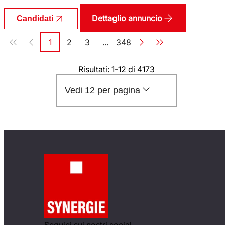
Dettaglio annuncio
Candidati
Paginazione
1
2
3
...
348
Pagina
Pagina
Pagina
Pagina
Risultati: 1-12 di 4173
Vedi 12 per pagina