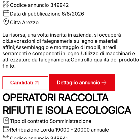
Codice annuncio
349942
Data di pubblicazione
6/8/2026
Città
Arezzo
La risorsa, una volta inserita in azienda, si occuperà
di:Lavorazioni di falegnameria su legno e materiali
affini;Assemblaggio e montaggio di mobili, arredi,
serramenti e componenti in legno;Utilizzo di macchinari e
attrezzature da falegnameria;Controllo qualità del prodott
finito.
Dettaglio annuncio
Candidati
OPERATORI RACCOLTA
RIFIUTI E ISOLA ECOLOGICA
Tipo di contratto
Somministrazione
Retribuzione Lorda
19000 - 20000 annuale
Codice annuncio
349941