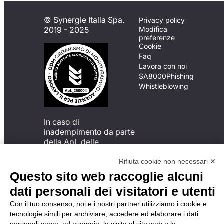
© Synergie Italia Spa.
Privacy policy
2019 - 2025
Modifica
preferenze
Cookie
Faq
Lavora con noi
SA8000
Phishing
Whistleblowing
In caso di
inadempimento da parte
della ApL delle
disposizioni
del Codice di Condotta, è
Rifiuta cookie non necessari ✕
possibile presentare un
Questo sito web raccoglie alcuni
reclamo
dati personali dei visitatori e utenti
all’Organismo di
Monitoraggio utilizzando
Con il tuo consenso, noi e i nostri partner utilizziamo i cookie e
una delle modalità
tecnologie simili per archiviare, accedere ed elaborare i dati
descritte al seguente