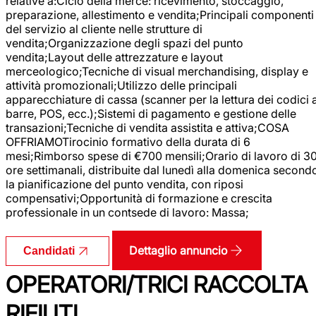
relative a:Ciclo della merce: ricevimento, stoccaggio,
preparazione, allestimento e vendita;Principali componenti
del servizio al cliente nelle strutture di
vendita;Organizzazione degli spazi del punto
vendita;Layout delle attrezzature e layout
merceologico;Tecniche di visual merchandising, display e
attività promozionali;Utilizzo delle principali
apparecchiature di cassa (scanner per la lettura dei codici 
barre, POS, ecc.);Sistemi di pagamento e gestione delle
transazioni;Tecniche di vendita assistita e attiva;COSA
OFFRIAMOTirocinio formativo della durata di 6
mesi;Rimborso spese di €700 mensili;Orario di lavoro di 3
ore settimanali, distribuite dal lunedì alla domenica second
la pianificazione del punto vendita, con riposi
compensativi;Opportunità di formazione e crescita
professionale in un contsede di lavoro: Massa;
Dettaglio annuncio
Candidati
OPERATORI/TRICI RACCOLTA
RIFIUTI