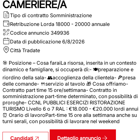
CAMERIERE/A
Tipo di contratto
Somministrazione
Retribuzione Lorda
18000 - 20000 annuale
Codice annuncio
349936
Data di pubblicazione
6/8/2026
Città
Tradate
🎯 Posizione – Cosa faraiLa risorsa, inserita in un contesto
dinamico e famigliare, si occuperà di:- 🍽️preparazione e
riordino della sala- 👥accoglienza della clientela- 🍕presa
delle comande- 🍴servizio al tavolo 🎁 Cosa offriamo-
Contratto part time 15 ore/settimana- Contratto in
somministrazione part-time determinato, con possibilità di
proroghe- CCNL PUBBLICI ESERCIZI RISTORAZIONE
TURISMO Livello 6 o 7 RAL : €18.000 - €20.000 lordi annui
⏰ Orario di lavoroPart-time 15 ore alla settimana anche su
turni serali, con possibilità di lavorare nel weekend
Dettaglio annuncio
Candidati