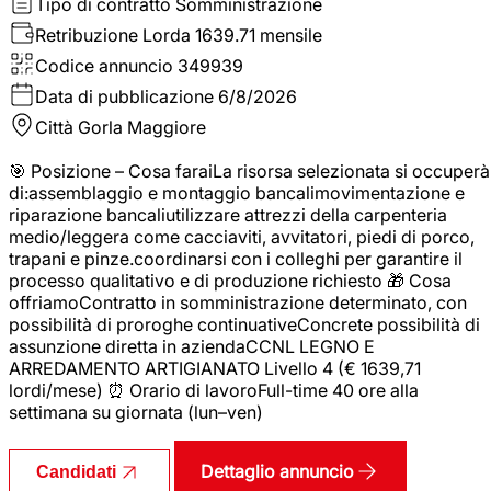
Tipo di contratto
Somministrazione
Retribuzione Lorda
1639.71 mensile
Codice annuncio
349939
Data di pubblicazione
6/8/2026
Città
Gorla Maggiore
🎯 Posizione – Cosa faraiLa risorsa selezionata si occuperà
di:assemblaggio e montaggio bancalimovimentazione e
riparazione bancaliutilizzare attrezzi della carpenteria
medio/leggera come cacciaviti, avvitatori, piedi di porco,
trapani e pinze.coordinarsi con i colleghi per garantire il
processo qualitativo e di produzione richiesto 🎁 Cosa
offriamoContratto in somministrazione determinato, con
possibilità di proroghe continuativeConcrete possibilità di
assunzione diretta in aziendaCCNL LEGNO E
ARREDAMENTO ARTIGIANATO Livello 4 (€ 1639,71
lordi/mese) ⏰ Orario di lavoroFull-time 40 ore alla
settimana su giornata (lun–ven)
Dettaglio annuncio
Candidati