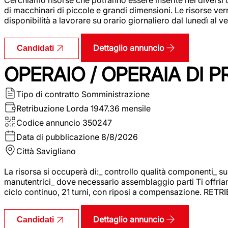
di macchinari di piccole e grandi dimensioni. Le risorse ve
disponibilità a lavorare su orario giornaliero dal lunedì al
Dettaglio annuncio
Candidati
OPERAIO / OPERAIA DI 
Tipo di contratto
Somministrazione
Retribuzione Lorda
1947.36 mensile
Codice annuncio
350247
Data di pubblicazione
8/8/2026
Città
Savigliano
La risorsa si occuperà di:_ controllo qualità componenti_ s
manutentrici_ dove necessario assemblaggio parti Ti offriam
ciclo continuo, 21 turni, con riposi a compensazione. RET
Dettaglio annuncio
Candidati