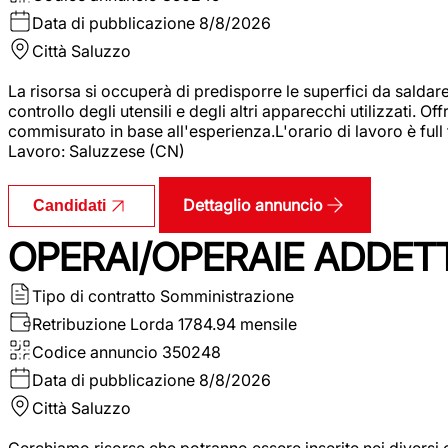
Data di pubblicazione
8/8/2026
Città
Saluzzo
La risorsa si occuperà di predisporre le superfici da saldare
controllo degli utensili e degli altri apparecchi utilizzati.
commisurato in base all'esperienza.L'orario di lavoro è full
Lavoro: Saluzzese (CN)
Dettaglio annuncio
Candidati
OPERAI/OPERAIE ADDETT
Tipo di contratto
Somministrazione
Retribuzione Lorda
1784.94 mensile
Codice annuncio
350248
Data di pubblicazione
8/8/2026
Città
Saluzzo
Cerchiamo risorse che potranno essere inserite nei diversi 