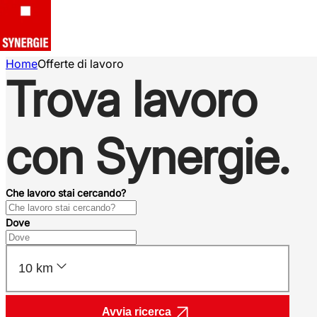
Home
Offerte di lavoro
Trova lavoro
con Synergie.
Che lavoro stai cercando?
Dove
10 km
Avvia ricerca