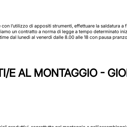
 con l’utilizzo di appositi strumenti, effettuare la saldatura 
 Offriamo un contratto a norma di legge a tempo determinato in
 time dal lunedì al venerdì dalle 8.00 alle 18 con pausa pran
I/E AL MONTAGGIO - GI
cicli produttivi, soprattutto nel montaggio e nell'assemblag