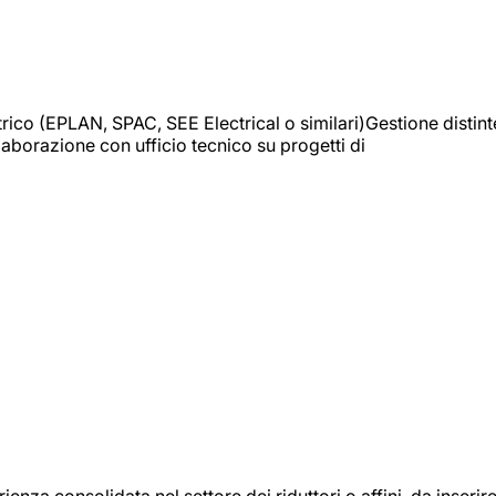
trico (EPLAN, SPAC, SEE Electrical o similari)Gestione distint
borazione con ufficio tecnico su progetti di
onsolidata nel settore dei riduttori o affini, da inserir