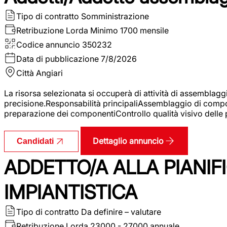
Tipo di contratto
Somministrazione
Retribuzione Lorda
Minimo 1700 mensile
Codice annuncio
350232
Data di pubblicazione
7/8/2026
Città
Angiari
La risorsa selezionata si occuperà di attività di assemblag
precisione.Responsabilità principaliAssemblaggio di compone
preparazione dei componentiControllo qualità visivo delle p
Dettaglio annuncio
Candidati
ADDETTO/A ALLA PIANIF
IMPIANTISTICA
Tipo di contratto
Da definire – valutare
Retribuzione Lorda
23000 - 27000 annuale