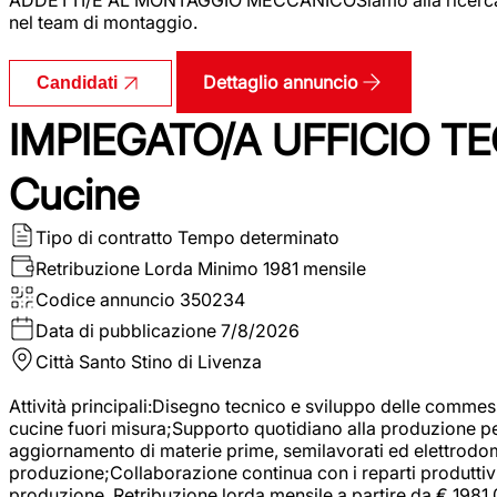
nel team di montaggio.
Dettaglio annuncio
Candidati
IMPIEGATO/A UFFICIO TEC
Cucine
Tipo di contratto
Tempo determinato
Retribuzione Lorda
Minimo 1981 mensile
Codice annuncio
350234
Data di pubblicazione
7/8/2026
Città
Santo Stino di Livenza
Attività principali:Disegno tecnico e sviluppo delle commes
cucine fuori misura;Supporto quotidiano alla produzione p
aggiornamento di materie prime, semilavorati ed elettrodom
produzione;Collaborazione continua con i reparti produttivi 
produzione. Retribuzione lorda mensile a partire da € 1981,