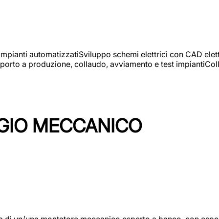
 impianti automatizzatiSviluppo schemi elettrici con CAD elet
orto a produzione, collaudo, avviamento e test impiantiColla
GIO MECCANICO
/una montatore meccanico esperto a banco, con esperienza c