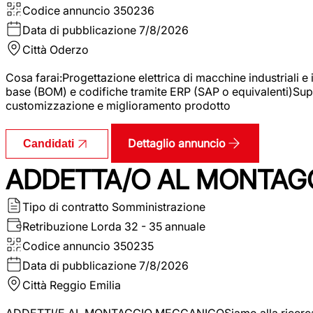
Codice annuncio
350236
Data di pubblicazione
7/8/2026
Città
Oderzo
Cosa farai:Progettazione elettrica di macchine industriali e
base (BOM) e codifiche tramite ERP (SAP o equivalenti)Supp
customizzazione e miglioramento prodotto
Dettaglio annuncio
Candidati
ADDETTA/O AL MONTAG
Tipo di contratto
Somministrazione
Retribuzione Lorda
32 - 35 annuale
Codice annuncio
350235
Data di pubblicazione
7/8/2026
Città
Reggio Emilia
ADDETTI/E AL MONTAGGIO MECCANICOSiamo alla ricerca di un