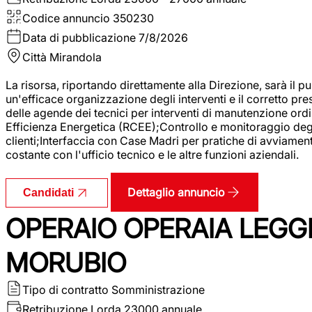
Codice annuncio
350230
Data di pubblicazione
7/8/2026
Città
Mirandola
La risorsa, riportando direttamente alla Direzione, sarà il pu
un'efficace organizzazione degli interventi e il corretto pr
delle agende dei tecnici per interventi di manutenzione ord
Efficienza Energetica (RCEE);Controllo e monitoraggio degli
clienti;Interfaccia con Case Madri per pratiche di avviamen
costante con l'ufficio tecnico e le altre funzioni aziendali.
Dettaglio annuncio
Candidati
OPERAIO OPERAIA LEGGE
MORUBIO
Tipo di contratto
Somministrazione
Retribuzione Lorda
23000 annuale