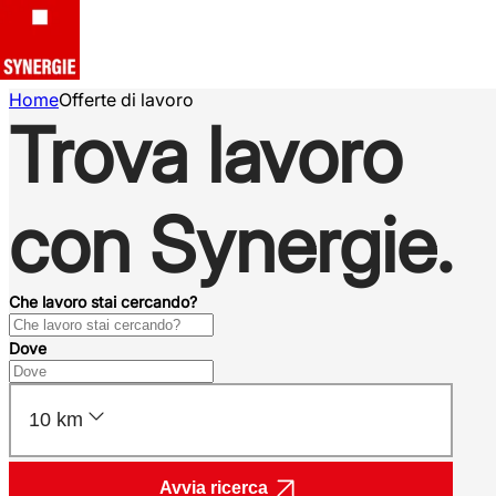
Home
Offerte di lavoro
Trova lavoro
con Synergie.
Che lavoro stai cercando?
Dove
10 km
Avvia ricerca