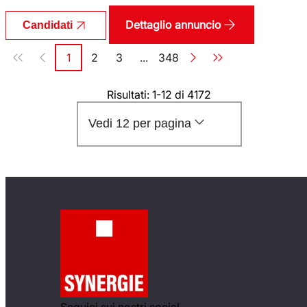
Dettaglio annuncio
Candidati
Paginazione
1
2
3
...
348
Pagina
Pagina
Pagina
Pagina
Risultati: 1-12 di 4172
Vedi 12 per pagina