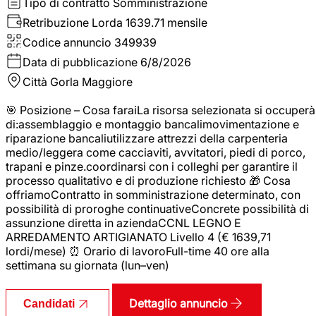
Tipo di contratto
Somministrazione
Retribuzione Lorda
1639.71 mensile
Codice annuncio
349939
Data di pubblicazione
6/8/2026
Città
Gorla Maggiore
🎯 Posizione – Cosa faraiLa risorsa selezionata si occuperà
di:assemblaggio e montaggio bancalimovimentazione e
riparazione bancaliutilizzare attrezzi della carpenteria
medio/leggera come cacciaviti, avvitatori, piedi di porco,
trapani e pinze.coordinarsi con i colleghi per garantire il
processo qualitativo e di produzione richiesto 🎁 Cosa
offriamoContratto in somministrazione determinato, con
possibilità di proroghe continuativeConcrete possibilità di
assunzione diretta in aziendaCCNL LEGNO E
ARREDAMENTO ARTIGIANATO Livello 4 (€ 1639,71
lordi/mese) ⏰ Orario di lavoroFull-time 40 ore alla
settimana su giornata (lun–ven)
Dettaglio annuncio
Candidati