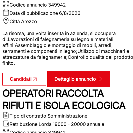
Codice annuncio
349942
Data di pubblicazione
6/8/2026
Città
Arezzo
La risorsa, una volta inserita in azienda, si occuperà
di:Lavorazioni di falegnameria su legno e materiali
affini;Assemblaggio e montaggio di mobili, arredi,
serramenti e componenti in legno;Utilizzo di macchinari e
attrezzature da falegnameria;Controllo qualità del prodott
finito.
Dettaglio annuncio
Candidati
OPERATORI RACCOLTA
RIFIUTI E ISOLA ECOLOGICA
Tipo di contratto
Somministrazione
Retribuzione Lorda
19000 - 20000 annuale
Codice annuncio
349941