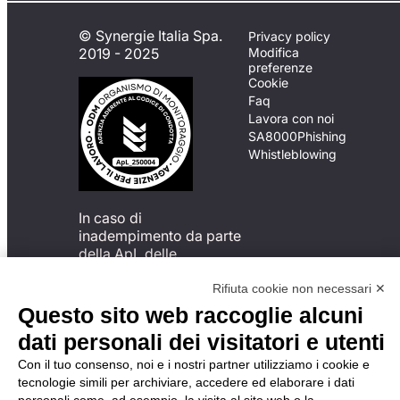
© Synergie Italia Spa.
Privacy policy
2019 - 2025
Modifica
preferenze
Cookie
Faq
Lavora con noi
SA8000
Phishing
Whistleblowing
In caso di
inadempimento da parte
della ApL delle
disposizioni
del Codice di Condotta, è
Rifiuta cookie non necessari ✕
possibile presentare un
Questo sito web raccoglie alcuni
reclamo
dati personali dei visitatori e utenti
all’Organismo di
Monitoraggio utilizzando
Con il tuo consenso, noi e i nostri partner utilizziamo i cookie e
una delle modalità
tecnologie simili per archiviare, accedere ed elaborare i dati
descritte al seguente