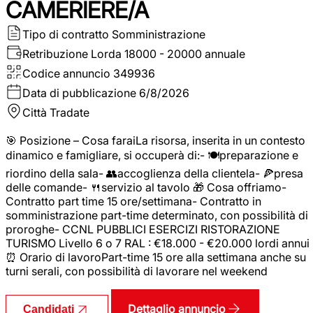
CAMERIERE/A
Tipo di contratto
Somministrazione
Retribuzione Lorda
18000 - 20000 annuale
Codice annuncio
349936
Data di pubblicazione
6/8/2026
Città
Tradate
🎯 Posizione – Cosa faraiLa risorsa, inserita in un contesto
dinamico e famigliare, si occuperà di:- 🍽️preparazione e
riordino della sala- 👥accoglienza della clientela- 🍕presa
delle comande- 🍴servizio al tavolo 🎁 Cosa offriamo-
Contratto part time 15 ore/settimana- Contratto in
somministrazione part-time determinato, con possibilità di
proroghe- CCNL PUBBLICI ESERCIZI RISTORAZIONE
TURISMO Livello 6 o 7 RAL : €18.000 - €20.000 lordi annui
⏰ Orario di lavoroPart-time 15 ore alla settimana anche su
turni serali, con possibilità di lavorare nel weekend
Dettaglio annuncio
Candidati