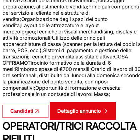
relative a:Ciclo della merce: ricevimento, stoccaggio,
preparazione, allestimento e vendita;Principali componenti
del servizio al cliente nelle strutture di
vendita;Organizzazione degli spazi del punto
vendita;Layout delle attrezzature e layout
merceologico;Tecniche di visual merchandising, display e
attività promozionali;Utilizzo delle principali
apparecchiature di cassa (scanner per la lettura dei codici 
barre, POS, ecc.);Sistemi di pagamento e gestione delle
transazioni;Tecniche di vendita assistita e attiva;COSA
OFFRIAMOTirocinio formativo della durata di 6
mesi;Rimborso spese di €700 mensili;Orario di lavoro di 3
ore settimanali, distribuite dal lunedì alla domenica second
la pianificazione del punto vendita, con riposi
compensativi;Opportunità di formazione e crescita
professionale in un contsede di lavoro: Massa;
Dettaglio annuncio
Candidati
OPERATORI/TRICI RACCOLTA
RIFIUTI