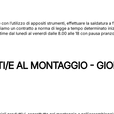
 con l’utilizzo di appositi strumenti, effettuare la saldatura 
 Offriamo un contratto a norma di legge a tempo determinato in
 time dal lunedì al venerdì dalle 8.00 alle 18 con pausa pran
I/E AL MONTAGGIO - GI
cicli produttivi, soprattutto nel montaggio e nell'assemblag