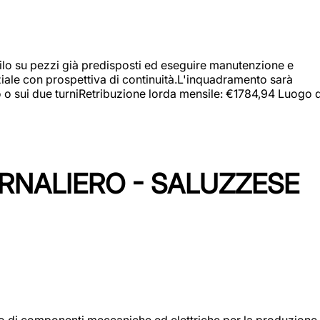
a filo su pezzi già predisposti ed eseguire manutenzione e
iziale con prospettiva di continuità.L'inquadramento sarà
zo o sui due turniRetribuzione lorda mensile: €1784,94 Luogo d
ORNALIERO - SALUZZESE
gio di componenti meccaniche ed elettriche per la produzione