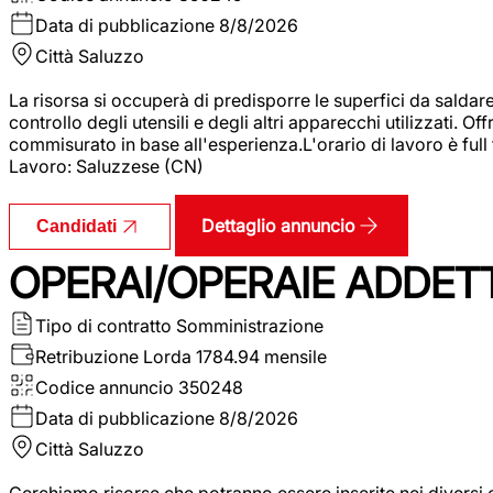
Data di pubblicazione
8/8/2026
Città
Saluzzo
La risorsa si occuperà di predisporre le superfici da saldare
controllo degli utensili e degli altri apparecchi utilizzati.
commisurato in base all'esperienza.L'orario di lavoro è full
Lavoro: Saluzzese (CN)
Dettaglio annuncio
Candidati
OPERAI/OPERAIE ADDETT
Tipo di contratto
Somministrazione
Retribuzione Lorda
1784.94 mensile
Codice annuncio
350248
Data di pubblicazione
8/8/2026
Città
Saluzzo
Cerchiamo risorse che potranno essere inserite nei diversi 