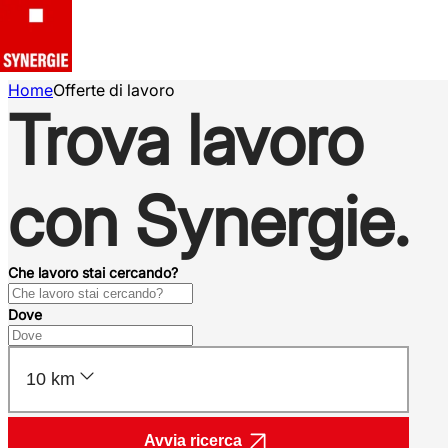
Home
Offerte di lavoro
Trova lavoro
con Synergie.
Che lavoro stai cercando?
Dove
10 km
Avvia ricerca