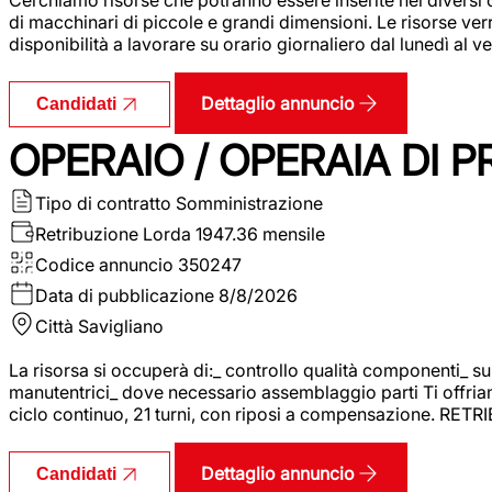
di macchinari di piccole e grandi dimensioni. Le risorse ve
disponibilità a lavorare su orario giornaliero dal lunedì al
Dettaglio annuncio
Candidati
OPERAIO / OPERAIA DI 
Tipo di contratto
Somministrazione
Retribuzione Lorda
1947.36 mensile
Codice annuncio
350247
Data di pubblicazione
8/8/2026
Città
Savigliano
La risorsa si occuperà di:_ controllo qualità componenti_ s
manutentrici_ dove necessario assemblaggio parti Ti offriam
ciclo continuo, 21 turni, con riposi a compensazione. RET
Dettaglio annuncio
Candidati