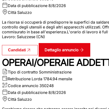
Data di pubblicazione
8/8/2026
Città
Saluzzo
La risorsa si occuperà di predisporre le superfici da saldare
controllo degli utensili e degli altri apparecchi utilizzati.
commisurato in base all'esperienza.L'orario di lavoro è full
Lavoro: Saluzzese (CN)
Dettaglio annuncio
Candidati
OPERAI/OPERAIE ADDETT
Tipo di contratto
Somministrazione
Retribuzione Lorda
1784.94 mensile
Codice annuncio
350248
Data di pubblicazione
8/8/2026
Città
Saluzzo
Cerchiamo risorse che potranno essere inserite nei diversi 