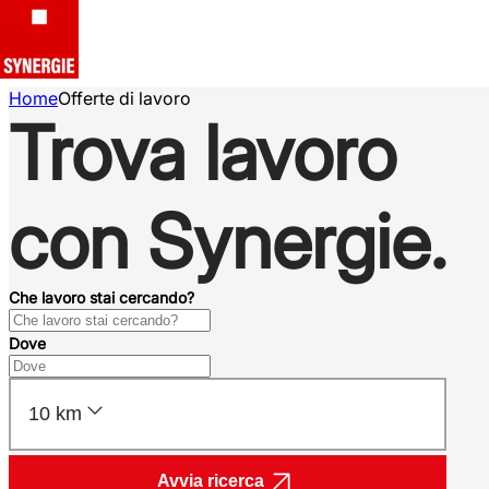
Home
Offerte di lavoro
Trova lavoro
con Synergie.
Che lavoro stai cercando?
Dove
10 km
Avvia ricerca