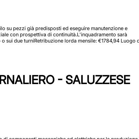
a filo su pezzi già predisposti ed eseguire manutenzione e
iziale con prospettiva di continuità.L'inquadramento sarà
zo o sui due turniRetribuzione lorda mensile: €1784,94 Luogo d
ORNALIERO - SALUZZESE
gio di componenti meccaniche ed elettriche per la produzione