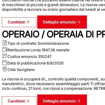
di macchinari di piccole e grandi dimensioni. Le risorse ve
disponibilità a lavorare su orario giornaliero dal lunedì al
Dettaglio annuncio
Candidati
OPERAIO / OPERAIA DI 
Tipo di contratto
Somministrazione
Retribuzione Lorda
1947.36 mensile
Codice annuncio
350247
Data di pubblicazione
8/8/2026
Città
Savigliano
La risorsa si occuperà di:_ controllo qualità componenti_ s
manutentrici_ dove necessario assemblaggio parti Ti offriam
ciclo continuo, 21 turni, con riposi a compensazione. RET
Dettaglio annuncio
Candidati