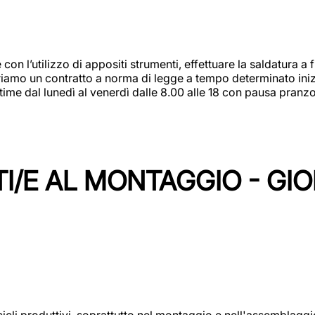
 con l’utilizzo di appositi strumenti, effettuare la saldatura 
 Offriamo un contratto a norma di legge a tempo determinato in
 time dal lunedì al venerdì dalle 8.00 alle 18 con pausa pran
I/E AL MONTAGGIO - GI
cicli produttivi, soprattutto nel montaggio e nell'assemblag