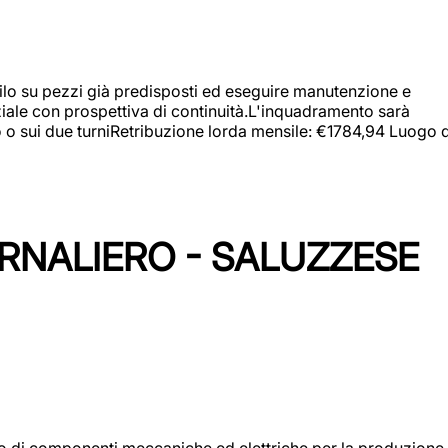
a filo su pezzi già predisposti ed eseguire manutenzione e
iziale con prospettiva di continuità.L'inquadramento sarà
zo o sui due turniRetribuzione lorda mensile: €1784,94 Luogo d
ORNALIERO - SALUZZESE
gio di componenti meccaniche ed elettriche per la produzione