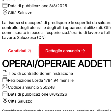
Data di pubblicazione
8/8/2026
Città
Saluzzo
La risorsa si occuperà di predisporre le superfici da saldare
controllo degli utensili e degli altri apparecchi utilizzati.
commisurato in base all'esperienza.L'orario di lavoro è full
Lavoro: Saluzzese (CN)
Dettaglio annuncio
Candidati
OPERAI/OPERAIE ADDETT
Tipo di contratto
Somministrazione
Retribuzione Lorda
1784.94 mensile
Codice annuncio
350248
Data di pubblicazione
8/8/2026
Città
Saluzzo
Cerchiamo risorse che potranno essere inserite nei diversi 