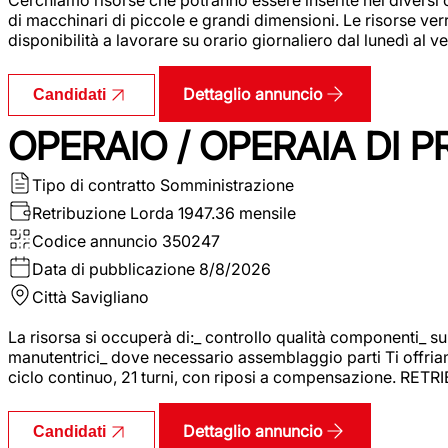
di macchinari di piccole e grandi dimensioni. Le risorse ve
disponibilità a lavorare su orario giornaliero dal lunedì al
Dettaglio annuncio
Candidati
OPERAIO / OPERAIA DI 
Tipo di contratto
Somministrazione
Retribuzione Lorda
1947.36 mensile
Codice annuncio
350247
Data di pubblicazione
8/8/2026
Città
Savigliano
La risorsa si occuperà di:_ controllo qualità componenti_ s
manutentrici_ dove necessario assemblaggio parti Ti offriam
ciclo continuo, 21 turni, con riposi a compensazione. RET
Dettaglio annuncio
Candidati