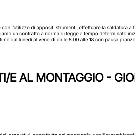
 con l’utilizzo di appositi strumenti, effettuare la saldatura 
 Offriamo un contratto a norma di legge a tempo determinato in
 time dal lunedì al venerdì dalle 8.00 alle 18 con pausa pran
I/E AL MONTAGGIO - GI
cicli produttivi, soprattutto nel montaggio e nell'assemblag