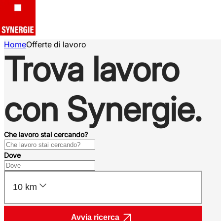
Home
Offerte di lavoro
Trova lavoro
con Synergie.
Che lavoro stai cercando?
Dove
10 km
Avvia ricerca