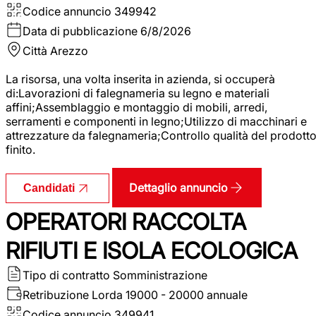
Codice annuncio
349942
Data di pubblicazione
6/8/2026
Città
Arezzo
La risorsa, una volta inserita in azienda, si occuperà
di:Lavorazioni di falegnameria su legno e materiali
affini;Assemblaggio e montaggio di mobili, arredi,
serramenti e componenti in legno;Utilizzo di macchinari e
attrezzature da falegnameria;Controllo qualità del prodott
finito.
Dettaglio annuncio
Candidati
OPERATORI RACCOLTA
RIFIUTI E ISOLA ECOLOGICA
Tipo di contratto
Somministrazione
Retribuzione Lorda
19000 - 20000 annuale
Codice annuncio
349941