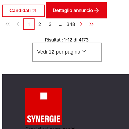
Dettaglio annuncio
Candidati
Paginazione
1
2
3
...
348
Pagina
Pagina
Pagina
Pagina
Risultati: 1-12 di 4173
Vedi 12 per pagina