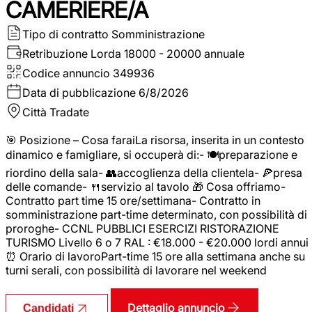
CAMERIERE/A
Tipo di contratto
Somministrazione
Retribuzione Lorda
18000 - 20000 annuale
Codice annuncio
349936
Data di pubblicazione
6/8/2026
Città
Tradate
🎯 Posizione – Cosa faraiLa risorsa, inserita in un contesto
dinamico e famigliare, si occuperà di:- 🍽️preparazione e
riordino della sala- 👥accoglienza della clientela- 🍕presa
delle comande- 🍴servizio al tavolo 🎁 Cosa offriamo-
Contratto part time 15 ore/settimana- Contratto in
somministrazione part-time determinato, con possibilità di
proroghe- CCNL PUBBLICI ESERCIZI RISTORAZIONE
TURISMO Livello 6 o 7 RAL : €18.000 - €20.000 lordi annui
⏰ Orario di lavoroPart-time 15 ore alla settimana anche su
turni serali, con possibilità di lavorare nel weekend
Dettaglio annuncio
Candidati