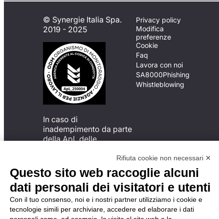
© Synergie Italia Spa.
Privacy policy
2019 - 2025
Modifica
preferenze
Cookie
Faq
Lavora con noi
SA8000
Phishing
Whistleblowing
In caso di
inadempimento da parte
della ApL delle
disposizioni
del Codice di Condotta, è
Rifiuta cookie non necessari ✕
possibile presentare un
Questo sito web raccoglie alcuni
reclamo
dati personali dei visitatori e utenti
all’Organismo di
Monitoraggio utilizzando
Con il tuo consenso, noi e i nostri partner utilizziamo i cookie e
una delle modalità
tecnologie simili per archiviare, accedere ed elaborare i dati
descritte al seguente