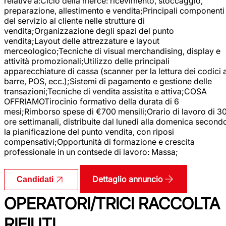
relative a:Ciclo della merce: ricevimento, stoccaggio,
preparazione, allestimento e vendita;Principali componenti
del servizio al cliente nelle strutture di
vendita;Organizzazione degli spazi del punto
vendita;Layout delle attrezzature e layout
merceologico;Tecniche di visual merchandising, display e
attività promozionali;Utilizzo delle principali
apparecchiature di cassa (scanner per la lettura dei codici 
barre, POS, ecc.);Sistemi di pagamento e gestione delle
transazioni;Tecniche di vendita assistita e attiva;COSA
OFFRIAMOTirocinio formativo della durata di 6
mesi;Rimborso spese di €700 mensili;Orario di lavoro di 3
ore settimanali, distribuite dal lunedì alla domenica second
la pianificazione del punto vendita, con riposi
compensativi;Opportunità di formazione e crescita
professionale in un contsede di lavoro: Massa;
Dettaglio annuncio
Candidati
OPERATORI/TRICI RACCOLTA
RIFIUTI