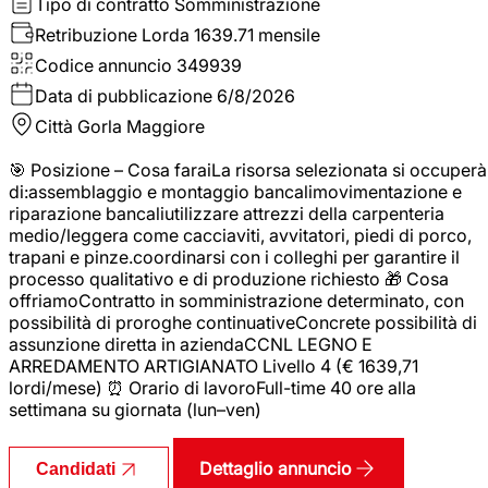
Tipo di contratto
Somministrazione
Retribuzione Lorda
1639.71 mensile
Codice annuncio
349939
Data di pubblicazione
6/8/2026
Città
Gorla Maggiore
🎯 Posizione – Cosa faraiLa risorsa selezionata si occuperà
di:assemblaggio e montaggio bancalimovimentazione e
riparazione bancaliutilizzare attrezzi della carpenteria
medio/leggera come cacciaviti, avvitatori, piedi di porco,
trapani e pinze.coordinarsi con i colleghi per garantire il
processo qualitativo e di produzione richiesto 🎁 Cosa
offriamoContratto in somministrazione determinato, con
possibilità di proroghe continuativeConcrete possibilità di
assunzione diretta in aziendaCCNL LEGNO E
ARREDAMENTO ARTIGIANATO Livello 4 (€ 1639,71
lordi/mese) ⏰ Orario di lavoroFull-time 40 ore alla
settimana su giornata (lun–ven)
Dettaglio annuncio
Candidati