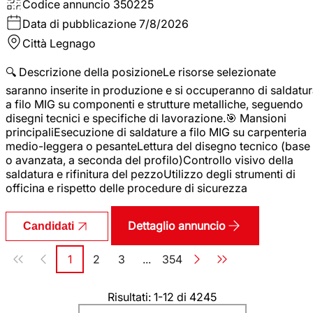
Codice annuncio
350225
Data di pubblicazione
7/8/2026
Città
Legnago
🔍 Descrizione della posizioneLe risorse selezionate
saranno inserite in produzione e si occuperanno di saldatu
a filo MIG su componenti e strutture metalliche, seguendo
disegni tecnici e specifiche di lavorazione.🎯 Mansioni
principaliEsecuzione di saldature a filo MIG su carpenteria
medio-leggera o pesanteLettura del disegno tecnico (base
o avanzata, a seconda del profilo)Controllo visivo della
saldatura e rifinitura del pezzoUtilizzo degli strumenti di
officina e rispetto delle procedure di sicurezza
Dettaglio annuncio
Candidati
Paginazione
1
2
3
...
354
Pagina
Pagina
Pagina
Pagina
Risultati: 1-12 di 4245