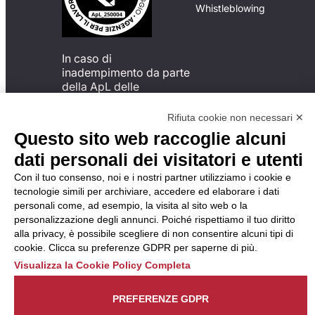
Whistleblowing
In caso di
inadempimento da parte
della ApL delle
disposizioni
del Codice di Condotta, è
Rifiuta cookie non necessari ✕
possibile presentare un
Questo sito web raccoglie alcuni
reclamo
dati personali dei visitatori e utenti
all’Organismo di
Monitoraggio utilizzando
Con il tuo consenso, noi e i nostri partner utilizziamo i cookie e
una delle modalità
tecnologie simili per archiviare, accedere ed elaborare i dati
descritte al seguente
personali come, ad esempio, la visita al sito web o la
indirizzo web
personalizzazione degli annunci. Poiché rispettiamo il tuo diritto
https://odm-
alla privacy, è possibile scegliere di non consentire alcuni tipi di
agenzielavoro.it/reclami/
.
cookie. Clicca su preferenze GDPR per saperne di più.
Visualizza la Cookie Policy Completa
PREFERENZE GDPR