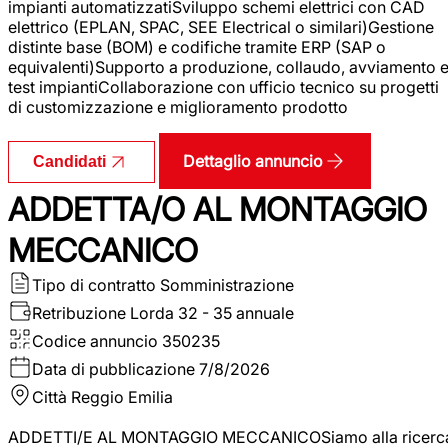
impianti automatizzatiSviluppo schemi elettrici con CAD
elettrico (EPLAN, SPAC, SEE Electrical o similari)Gestione
distinte base (BOM) e codifiche tramite ERP (SAP o
equivalenti)Supporto a produzione, collaudo, avviamento 
test impiantiCollaborazione con ufficio tecnico su progetti
di customizzazione e miglioramento prodotto
Dettaglio annuncio
Candidati
ADDETTA/O AL MONTAGGIO
MECCANICO
Tipo di contratto
Somministrazione
Retribuzione Lorda
32 - 35 annuale
Codice annuncio
350235
Data di pubblicazione
7/8/2026
Città
Reggio Emilia
ADDETTI/E AL MONTAGGIO MECCANICOSiamo alla ricerc