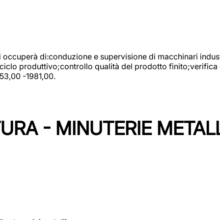
 si occuperà di:conduzione e supervisione di macchinari indust
clo produttivo;controllo qualità del prodotto finito;verifica 
753,00 -1981,00.
URA - MINUTERIE METAL