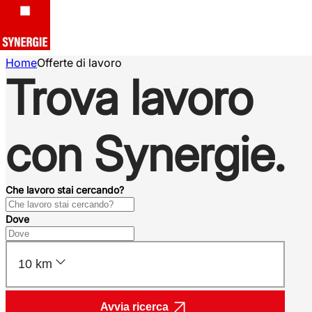
Home
Offerte di lavoro
Trova lavoro
con Synergie.
Che lavoro stai cercando?
Dove
10 km
Avvia ricerca