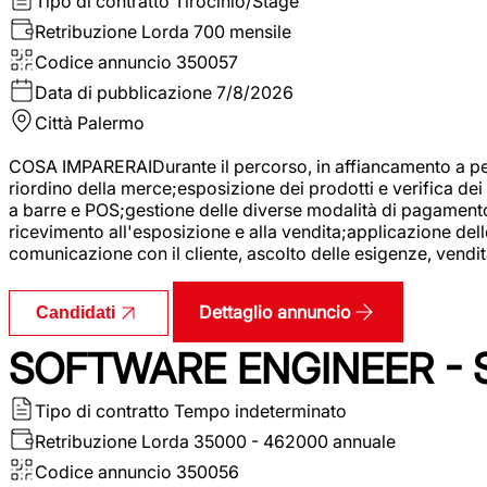
Tipo di contratto
Tirocinio/Stage
Retribuzione Lorda
700 mensile
Codice annuncio
350057
Data di pubblicazione
7/8/2026
Città
Palermo
COSA IMPARERAIDurante il percorso, in affiancamento a pers
riordino della merce;esposizione dei prodotti e verifica dei 
a barre e POS;gestione delle diverse modalità di pagamento;
ricevimento all'esposizione e alla vendita;applicazione dell
comunicazione con il cliente, ascolto delle esigenze, vendit
Dettaglio annuncio
Candidati
SOFTWARE ENGINEER - 
Tipo di contratto
Tempo indeterminato
Retribuzione Lorda
35000 - 462000 annuale
Codice annuncio
350056