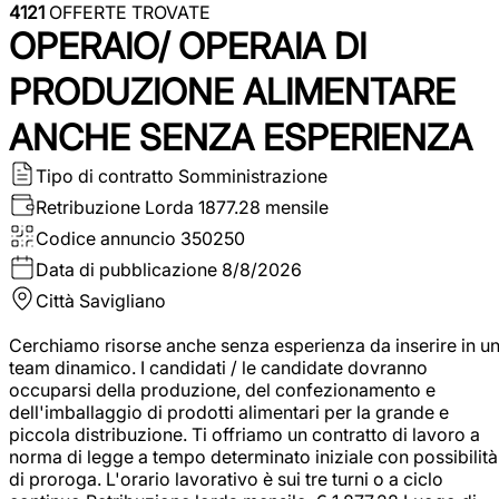
4121
OFFERTE TROVATE
OPERAIO/ OPERAIA DI
PRODUZIONE ALIMENTARE
ANCHE SENZA ESPERIENZA
Tipo di contratto
Somministrazione
Retribuzione Lorda
1877.28 mensile
Codice annuncio
350250
Data di pubblicazione
8/8/2026
Città
Savigliano
Cerchiamo risorse anche senza esperienza da inserire in u
team dinamico. I candidati / le candidate dovranno
occuparsi della produzione, del confezionamento e
dell'imballaggio di prodotti alimentari per la grande e
piccola distribuzione. Ti offriamo un contratto di lavoro a
norma di legge a tempo determinato iniziale con possibilità
di proroga. L'orario lavorativo è sui tre turni o a ciclo