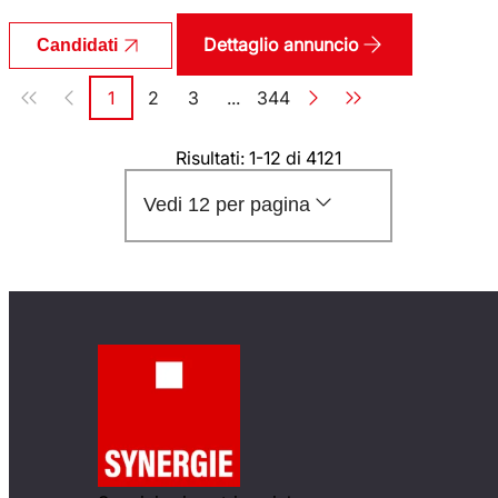
Dettaglio annuncio
Candidati
Paginazione
1
2
3
...
344
Pagina
Pagina
Pagina
Pagina
Risultati: 1-12 di 4121
Vedi 12 per pagina