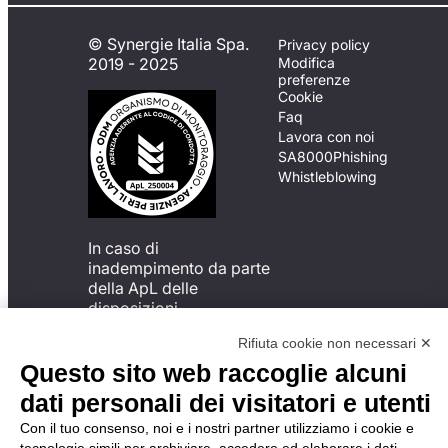
© Synergie Italia Spa.
Privacy policy
2019 - 2025
Modifica
preferenze
Cookie
Faq
Lavora con noi
SA8000
Phishing
Whistleblowing
In caso di
inadempimento da parte
della ApL delle
disposizioni
del Codice di Condotta, è
Rifiuta cookie non necessari ✕
possibile presentare un
reclamo
Questo sito web raccoglie alcuni
all’Organismo di
dati personali dei visitatori e utenti
Monitoraggio utilizzando
una delle modalità
Con il tuo consenso, noi e i nostri partner utilizziamo i cookie e