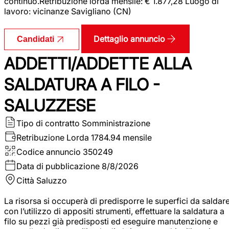
continuo.Retribuzione lorda mensile: € 1.877,28 Luogo di
lavoro: vicinanze Savigliano (CN)
Dettaglio annuncio
Candidati
ADDETTI/ADDETTE ALLA
SALDATURA A FILO -
SALUZZESE
Tipo di contratto
Somministrazione
Retribuzione Lorda
1784.94 mensile
Codice annuncio
350249
Data di pubblicazione
8/8/2026
Città
Saluzzo
La risorsa si occuperà di predisporre le superfici da saldar
con l’utilizzo di appositi strumenti, effettuare la saldatura a
filo su pezzi già predisposti ed eseguire manutenzione e