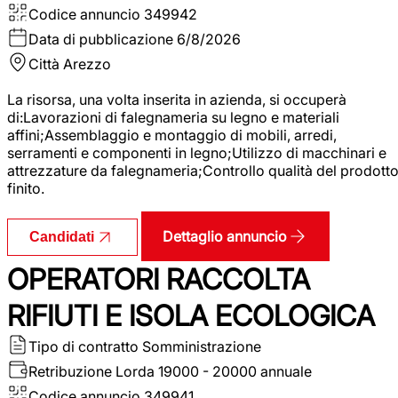
Codice annuncio
349942
Data di pubblicazione
6/8/2026
Città
Arezzo
La risorsa, una volta inserita in azienda, si occuperà
di:Lavorazioni di falegnameria su legno e materiali
affini;Assemblaggio e montaggio di mobili, arredi,
serramenti e componenti in legno;Utilizzo di macchinari e
attrezzature da falegnameria;Controllo qualità del prodott
finito.
Dettaglio annuncio
Candidati
OPERATORI RACCOLTA
RIFIUTI E ISOLA ECOLOGICA
Tipo di contratto
Somministrazione
Retribuzione Lorda
19000 - 20000 annuale
Codice annuncio
349941