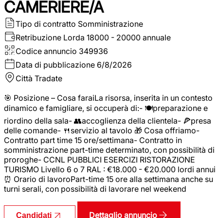
CAMERIERE/A
Tipo di contratto
Somministrazione
Retribuzione Lorda
18000 - 20000 annuale
Codice annuncio
349936
Data di pubblicazione
6/8/2026
Città
Tradate
🎯 Posizione – Cosa faraiLa risorsa, inserita in un contesto
dinamico e famigliare, si occuperà di:- 🍽️preparazione e
riordino della sala- 👥accoglienza della clientela- 🍕presa
delle comande- 🍴servizio al tavolo 🎁 Cosa offriamo-
Contratto part time 15 ore/settimana- Contratto in
somministrazione part-time determinato, con possibilità di
proroghe- CCNL PUBBLICI ESERCIZI RISTORAZIONE
TURISMO Livello 6 o 7 RAL : €18.000 - €20.000 lordi annui
⏰ Orario di lavoroPart-time 15 ore alla settimana anche su
turni serali, con possibilità di lavorare nel weekend
Dettaglio annuncio
Candidati