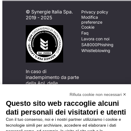
© Synergie Italia Spa.
Privacy policy
2019 - 2025
Modifica
preferenze
Cookie
Faq
Lavora con noi
SA8000
Phishing
Whistleblowing
In caso di
inadempimento da parte
della ApL delle
disposizioni
del Codice di Condotta, è
Rifiuta cookie non necessari ✕
possibile presentare un
Questo sito web raccoglie alcuni
reclamo
dati personali dei visitatori e utenti
all’Organismo di
Monitoraggio utilizzando
Con il tuo consenso, noi e i nostri partner utilizziamo i cookie e
una delle modalità
tecnologie simili per archiviare, accedere ed elaborare i dati
descritte al seguente