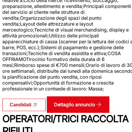
relative a:Ciclo della merce: ricevimento, stoccaggio,
preparazione, allestimento e vendita;Principali componenti
del servizio al cliente nelle strutture di
vendita;Organizzazione degli spazi del punto
vendita;Layout delle attrezzature e layout
merceologico;Tecniche di visual merchandising, display e
attività promozionali;Utilizzo delle principali
apparecchiature di cassa (scanner per la lettura dei codici 
barre, POS, ecc.);Sistemi di pagamento e gestione delle
transazioni;Tecniche di vendita assistita e attiva;COSA
OFFRIAMOTirocinio formativo della durata di 6
mesi;Rimborso spese di €700 mensili;Orario di lavoro di 3
ore settimanali, distribuite dal lunedì alla domenica second
la pianificazione del punto vendita, con riposi
compensativi;Opportunità di formazione e crescita
professionale in un contsede di lavoro: Massa;
Dettaglio annuncio
Candidati
OPERATORI/TRICI RACCOLTA
RIFIUTI