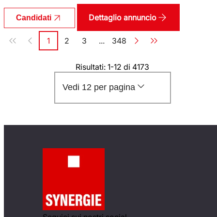
Dettaglio annuncio
Candidati
Paginazione
1
2
3
...
348
Pagina
Pagina
Pagina
Pagina
Risultati: 1-12 di 4173
Vedi 12 per pagina