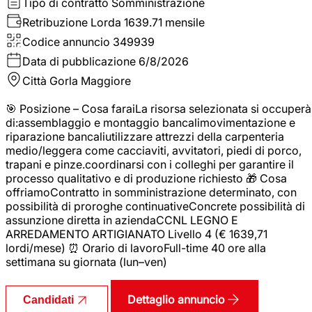
Tipo di contratto
Somministrazione
Retribuzione Lorda
1639.71 mensile
Codice annuncio
349939
Data di pubblicazione
6/8/2026
Città
Gorla Maggiore
🎯 Posizione – Cosa faraiLa risorsa selezionata si occuperà
di:assemblaggio e montaggio bancalimovimentazione e
riparazione bancaliutilizzare attrezzi della carpenteria
medio/leggera come cacciaviti, avvitatori, piedi di porco,
trapani e pinze.coordinarsi con i colleghi per garantire il
processo qualitativo e di produzione richiesto 🎁 Cosa
offriamoContratto in somministrazione determinato, con
possibilità di proroghe continuativeConcrete possibilità di
assunzione diretta in aziendaCCNL LEGNO E
ARREDAMENTO ARTIGIANATO Livello 4 (€ 1639,71
lordi/mese) ⏰ Orario di lavoroFull-time 40 ore alla
settimana su giornata (lun–ven)
Dettaglio annuncio
Candidati