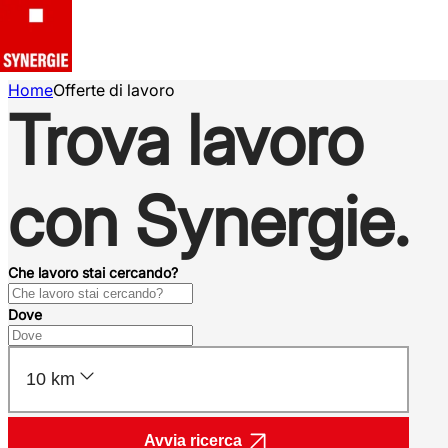
Home
Offerte di lavoro
Trova lavoro
con Synergie.
Che lavoro stai cercando?
Dove
10 km
Avvia ricerca