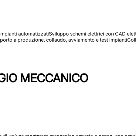
 impianti automatizzatiSviluppo schemi elettrici con CAD elet
orto a produzione, collaudo, avviamento e test impiantiColla
GIO MECCANICO
/una montatore meccanico esperto a banco, con esperienza c