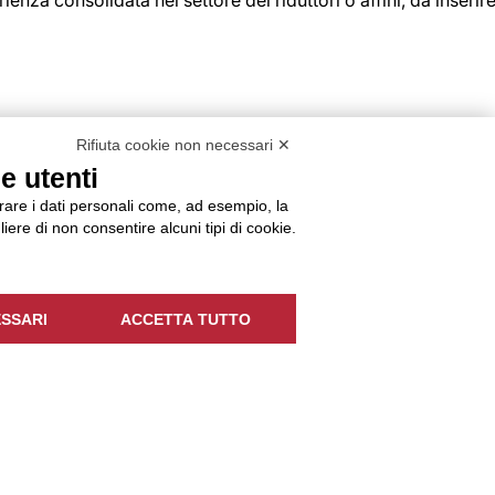
tore Arredamento e
Rifiuta cookie non necessari ✕
e utenti
orare i dati personali come, ad esempio, la
liere di non consentire alcuni tipi di cookie.
SSARI
ACCETTA TUTTO
stinte base;Gestione delle richieste relative a prodotti e
ne e aggiornamento del configuratore grafico;Codifica e
avorazione;Implementazione e verifica dei programmi di
li junior con diploma tecnico e una breve esperienza in