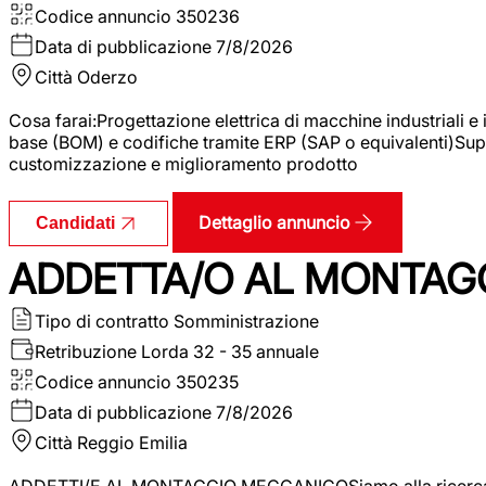
Codice annuncio
350236
Data di pubblicazione
7/8/2026
Città
Oderzo
Cosa farai:Progettazione elettrica di macchine industriali e
base (BOM) e codifiche tramite ERP (SAP o equivalenti)Supp
customizzazione e miglioramento prodotto
Dettaglio annuncio
Candidati
ADDETTA/O AL MONTAG
Tipo di contratto
Somministrazione
Retribuzione Lorda
32 - 35 annuale
Codice annuncio
350235
Data di pubblicazione
7/8/2026
Città
Reggio Emilia
ADDETTI/E AL MONTAGGIO MECCANICOSiamo alla ricerca di un