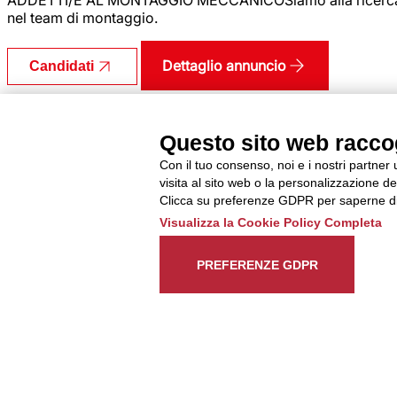
nel team di montaggio.
Dettaglio annuncio
Candidati
IMPIEGATO/A UFFICIO TEC
Questo sito web raccogl
Cucine
Con il tuo consenso, noi e i nostri partner
visita al sito web o la personalizzazione deg
Tipo di contratto
Tempo determinato
Clicca su preferenze GDPR per saperne di
Retribuzione Lorda
Minimo 1981 mensile
Visualizza la Cookie Policy Completa
Codice annuncio
350234
Data di pubblicazione
7/8/2026
PREFERENZE GDPR
Città
Santo Stino di Livenza
Attività principali:Disegno tecnico e sviluppo delle commes
cucine fuori misura;Supporto quotidiano alla produzione p
aggiornamento di materie prime, semilavorati ed elettrodom
produzione;Collaborazione continua con i reparti produttivi 
produzione. Retribuzione lorda mensile a partire da € 1981,