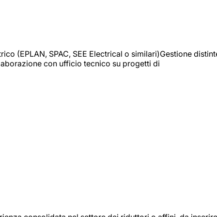
trico (EPLAN, SPAC, SEE Electrical o similari)Gestione distint
borazione con ufficio tecnico su progetti di
onsolidata nel settore dei riduttori o affini, da inserir