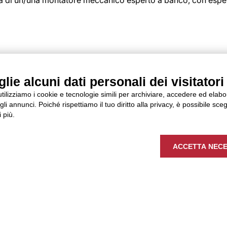
NICO I AUTOCAD 2D I Set
ie alcuni dati personali dei visitatori 
 utilizziamo i cookie e tecnologie simili per archiviare, accedere ed elab
li annunci. Poiché rispettiamo il tuo diritto alla privacy, è possibile sceg
 più.
ACCETTA NECE
se tramite Autocad 2D;Realizzazione e aggiornamento delle di
er garantire la corretta realizzazione delle commesse;Gestio
estici;Creazione e manutenzione di cicli, fasi e regole di l
e logistici. Valutiamo sia candidati con esperienza sia profi
00.