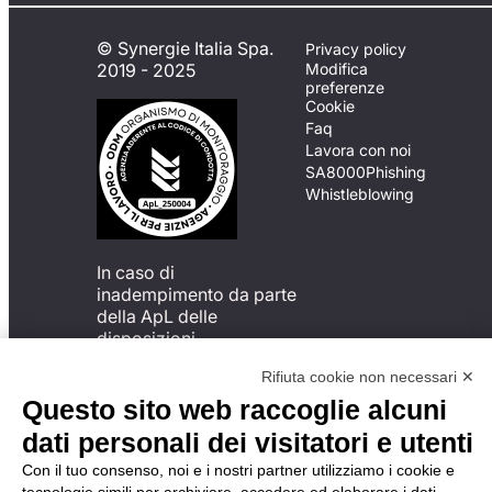
© Synergie Italia Spa.
Privacy policy
2019 - 2025
Modifica
preferenze
Cookie
Faq
Lavora con noi
SA8000
Phishing
Whistleblowing
In caso di
inadempimento da parte
della ApL delle
disposizioni
del Codice di Condotta, è
Rifiuta cookie non necessari ✕
possibile presentare un
reclamo
Questo sito web raccoglie alcuni
all’Organismo di
dati personali dei visitatori e utenti
Monitoraggio utilizzando
una delle modalità
Con il tuo consenso, noi e i nostri partner utilizziamo i cookie e