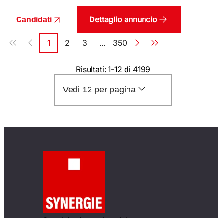
Dettaglio annuncio
Candidati
Paginazione
1
2
3
...
350
Pagina
Pagina
Pagina
Pagina
Risultati: 1-12 di 4199
Vedi 12 per pagina