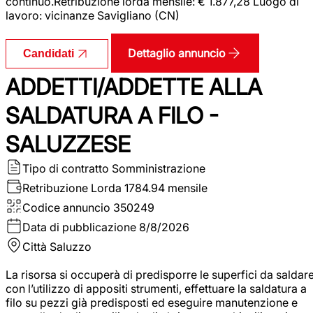
continuo.Retribuzione lorda mensile: € 1.877,28 Luogo di
lavoro: vicinanze Savigliano (CN)
Dettaglio annuncio
Candidati
ADDETTI/ADDETTE ALLA
SALDATURA A FILO -
SALUZZESE
Tipo di contratto
Somministrazione
Retribuzione Lorda
1784.94 mensile
Codice annuncio
350249
Data di pubblicazione
8/8/2026
Città
Saluzzo
La risorsa si occuperà di predisporre le superfici da saldar
con l’utilizzo di appositi strumenti, effettuare la saldatura a
filo su pezzi già predisposti ed eseguire manutenzione e