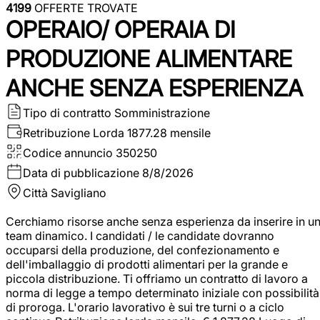
4199
OFFERTE TROVATE
OPERAIO/ OPERAIA DI
PRODUZIONE ALIMENTARE
ANCHE SENZA ESPERIENZA
Tipo di contratto
Somministrazione
Retribuzione Lorda
1877.28 mensile
Codice annuncio
350250
Data di pubblicazione
8/8/2026
Città
Savigliano
Cerchiamo risorse anche senza esperienza da inserire in u
team dinamico. I candidati / le candidate dovranno
occuparsi della produzione, del confezionamento e
dell'imballaggio di prodotti alimentari per la grande e
piccola distribuzione. Ti offriamo un contratto di lavoro a
norma di legge a tempo determinato iniziale con possibilità
di proroga. L'orario lavorativo è sui tre turni o a ciclo