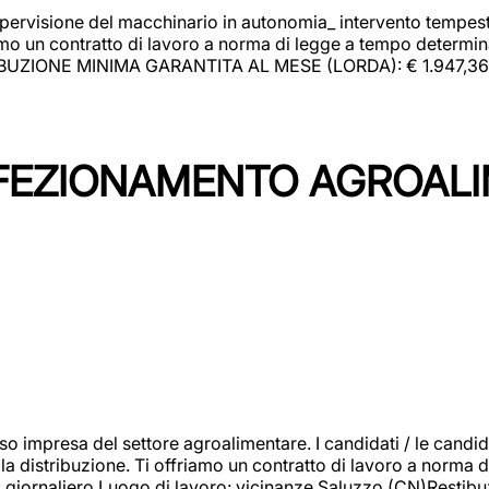
upervisione del macchinario in autonomia_ intervento tempesti
o un contratto di lavoro a norma di legge a tempo determinato
RIBUZIONE MINIMA GARANTITA AL MESE (LORDA): € 1.947,36 Il 
NFEZIONAMENTO AGROAL
so impresa del settore agroalimentare. I candidati / le can
la distribuzione. Ti offriamo un contratto di lavoro a norma d
io giornaliero.Luogo di lavoro: vicinanze Saluzzo (CN)Restibu