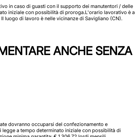
vo in caso di guasti con il supporto dei manutentori / delle
 iniziale con possibilità di proroga.L'orario lavorativo è a
luogo di lavoro è nelle vicinanze di Savigliano (CN).
IMENTARE ANCHE SENZA
didate dovranno occuparsi del confezionamento e
i legge a tempo determinato iniziale con possibilità di
zione minima garantita: € 1.306,72 lordi mensili