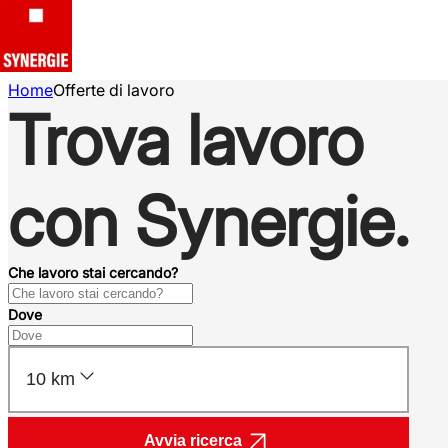
Home
Offerte di lavoro
Trova lavoro
con Synergie.
Che lavoro stai cercando?
Dove
10 km
Avvia ricerca