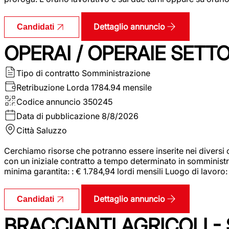
Dettaglio annuncio
Candidati
OPERAI / OPERAIE SET
Tipo di contratto
Somministrazione
Retribuzione Lorda
1784.94 mensile
Codice annuncio
350245
Data di pubblicazione
8/8/2026
Città
Saluzzo
Cerchiamo risorse che potranno essere inserite nei diversi 
con un iniziale contratto a tempo determinato in somministraz
minima garantita: : € 1.784,94 lordi mensili Luogo di lavoro
Dettaglio annuncio
Candidati
BRACCIANTI AGRICOLI -