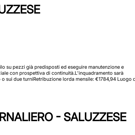
LUZZESE
a filo su pezzi già predisposti ed eseguire manutenzione e
iziale con prospettiva di continuità.L'inquadramento sarà
zo o sui due turniRetribuzione lorda mensile: €1784,94 Luogo d
ORNALIERO - SALUZZESE