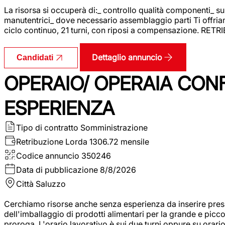
La risorsa si occuperà di:_ controllo qualità componenti_ s
manutentrici_ dove necessario assemblaggio parti Ti offriam
ciclo continuo, 21 turni, con riposi a compensazione. RET
Dettaglio annuncio
Candidati
OPERAIO/ OPERAIA CO
ESPERIENZA
Tipo di contratto
Somministrazione
Retribuzione Lorda
1306.72 mensile
Codice annuncio
350246
Data di pubblicazione
8/8/2026
Città
Saluzzo
Cerchiamo risorse anche senza esperienza da inserire pres
dell'imballaggio di prodotti alimentari per la grande e picco
proroga. L'orario lavorativo è sui due turni oppure su orar