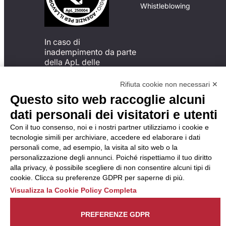
Whistleblowing
In caso di
inadempimento da parte
della ApL delle
disposizioni
del Codice di Condotta, è
Rifiuta cookie non necessari ✕
possibile presentare un
Questo sito web raccoglie alcuni
reclamo
dati personali dei visitatori e utenti
all’Organismo di
Monitoraggio utilizzando
Con il tuo consenso, noi e i nostri partner utilizziamo i cookie e
una delle modalità
tecnologie simili per archiviare, accedere ed elaborare i dati
descritte al seguente
personali come, ad esempio, la visita al sito web o la
indirizzo web
personalizzazione degli annunci. Poiché rispettiamo il tuo diritto
https://odm-
alla privacy, è possibile scegliere di non consentire alcuni tipi di
agenzielavoro.it/reclami/
.
cookie. Clicca su preferenze GDPR per saperne di più.
Visualizza la Cookie Policy Completa
PREFERENZE GDPR