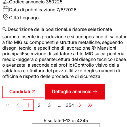
Codice annuncio
350225
Data di pubblicazione
7/8/2026
Città
Legnago
🔍 Descrizione della posizioneLe risorse selezionate
saranno inserite in produzione e si occuperanno di saldatu
a filo MIG su componenti e strutture metalliche, seguendo
disegni tecnici e specifiche di lavorazione.🎯 Mansioni
principaliEsecuzione di saldature a filo MIG su carpenteria
medio-leggera o pesanteLettura del disegno tecnico (base
o avanzata, a seconda del profilo)Controllo visivo della
saldatura e rifinitura del pezzoUtilizzo degli strumenti di
officina e rispetto delle procedure di sicurezza
Dettaglio annuncio
Candidati
Paginazione
1
2
3
...
354
Pagina
Pagina
Pagina
Pagina
Risultati: 1-12 di 4245