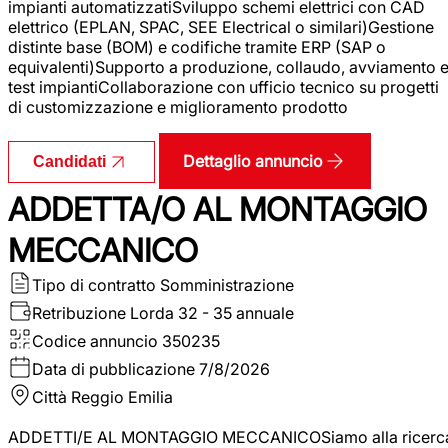
impianti automatizzatiSviluppo schemi elettrici con CAD
elettrico (EPLAN, SPAC, SEE Electrical o similari)Gestione
distinte base (BOM) e codifiche tramite ERP (SAP o
equivalenti)Supporto a produzione, collaudo, avviamento 
test impiantiCollaborazione con ufficio tecnico su progetti
di customizzazione e miglioramento prodotto
Dettaglio annuncio
Candidati
ADDETTA/O AL MONTAGGIO
MECCANICO
Tipo di contratto
Somministrazione
Retribuzione Lorda
32 - 35 annuale
Codice annuncio
350235
Data di pubblicazione
7/8/2026
Città
Reggio Emilia
ADDETTI/E AL MONTAGGIO MECCANICOSiamo alla ricerc