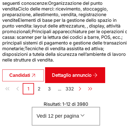
seguenti conoscenze:Organizzazione del punto
venditaCiclo delle merci: ricevimento, stoccaggio,
preparazione, allestimento, vendita, registrazione
venditeElementi di base per la gestione dello spazio in
punto vendita: layout delle attrezzature, , display, attività
promozionali;Principali apparecchiature per le operazioni d
cassa: scanner per la lettura dei codici a barre, POS, ecc.;
principali sistemi di pagamento e gestione delle transazioni
monetarie;Tecniche di vendita assistita ed attiva;
disposizioni a tutela della sicurezza nell’ambiente di lavoro
nelle strutture di vendita.
Dettaglio annuncio
Candidati
Paginazione
1
2
3
...
332
Pagina
Pagina
Pagina
Pagina
Risultati: 1-12 di 3980
Vedi 12 per pagina