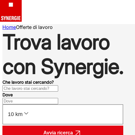
Home
Offerte di lavoro
Trova lavoro
con Synergie.
Che lavoro stai cercando?
Dove
10 km
Avvia ricerca