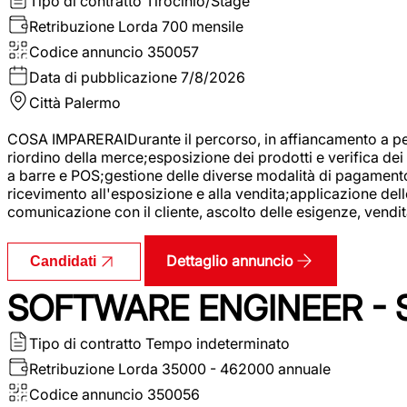
Tipo di contratto
Tirocinio/Stage
Retribuzione Lorda
700 mensile
Codice annuncio
350057
Data di pubblicazione
7/8/2026
Città
Palermo
COSA IMPARERAIDurante il percorso, in affiancamento a pers
riordino della merce;esposizione dei prodotti e verifica dei 
a barre e POS;gestione delle diverse modalità di pagamento;
ricevimento all'esposizione e alla vendita;applicazione dell
comunicazione con il cliente, ascolto delle esigenze, vendit
Dettaglio annuncio
Candidati
SOFTWARE ENGINEER - 
Tipo di contratto
Tempo indeterminato
Retribuzione Lorda
35000 - 462000 annuale
Codice annuncio
350056