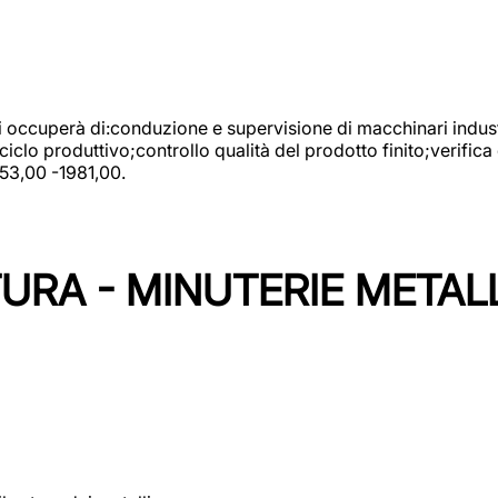
 si occuperà di:conduzione e supervisione di macchinari indust
clo produttivo;controllo qualità del prodotto finito;verifica 
753,00 -1981,00.
URA - MINUTERIE METAL