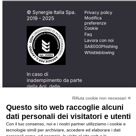
© Synergie Italia Spa.
Privacy policy
2019 - 2025
Modifica
preferenze
Cookie
Faq
Lavora con noi
SA8000
Phishing
Whistleblowing
In caso di
inadempimento da parte
della ApL delle
disposizioni
del Codice di Condotta, è
Rifiuta cookie non necessari ✕
possibile presentare un
Questo sito web raccoglie alcuni
reclamo
dati personali dei visitatori e utenti
all’Organismo di
Monitoraggio utilizzando
Con il tuo consenso, noi e i nostri partner utilizziamo i cookie e
una delle modalità
tecnologie simili per archiviare, accedere ed elaborare i dati
descritte al seguente