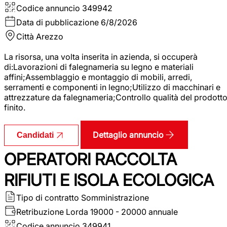
Codice annuncio
349942
Data di pubblicazione
6/8/2026
Città
Arezzo
La risorsa, una volta inserita in azienda, si occuperà
di:Lavorazioni di falegnameria su legno e materiali
affini;Assemblaggio e montaggio di mobili, arredi,
serramenti e componenti in legno;Utilizzo di macchinari e
attrezzature da falegnameria;Controllo qualità del prodott
finito.
Dettaglio annuncio
Candidati
OPERATORI RACCOLTA
RIFIUTI E ISOLA ECOLOGICA
Tipo di contratto
Somministrazione
Retribuzione Lorda
19000 - 20000 annuale
Codice annuncio
349941