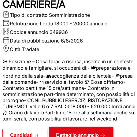
CAMERIERE/A
Tipo di contratto
Somministrazione
Retribuzione Lorda
18000 - 20000 annuale
Codice annuncio
349936
Data di pubblicazione
6/8/2026
Città
Tradate
🎯 Posizione – Cosa faraiLa risorsa, inserita in un contesto
dinamico e famigliare, si occuperà di:- 🍽️preparazione e
riordino della sala- 👥accoglienza della clientela- 🍕presa
delle comande- 🍴servizio al tavolo 🎁 Cosa offriamo-
Contratto part time 15 ore/settimana- Contratto in
somministrazione part-time determinato, con possibilità di
proroghe- CCNL PUBBLICI ESERCIZI RISTORAZIONE
TURISMO Livello 6 o 7 RAL : €18.000 - €20.000 lordi annui
⏰ Orario di lavoroPart-time 15 ore alla settimana anche su
turni serali, con possibilità di lavorare nel weekend
Dettaglio annuncio
Candidati