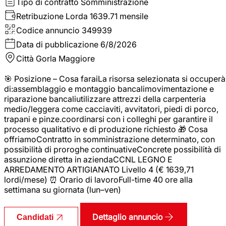
Tipo di contratto
Somministrazione
Retribuzione Lorda
1639.71 mensile
Codice annuncio
349939
Data di pubblicazione
6/8/2026
Città
Gorla Maggiore
🎯 Posizione – Cosa faraiLa risorsa selezionata si occuperà
di:assemblaggio e montaggio bancalimovimentazione e
riparazione bancaliutilizzare attrezzi della carpenteria
medio/leggera come cacciaviti, avvitatori, piedi di porco,
trapani e pinze.coordinarsi con i colleghi per garantire il
processo qualitativo e di produzione richiesto 🎁 Cosa
offriamoContratto in somministrazione determinato, con
possibilità di proroghe continuativeConcrete possibilità di
assunzione diretta in aziendaCCNL LEGNO E
ARREDAMENTO ARTIGIANATO Livello 4 (€ 1639,71
lordi/mese) ⏰ Orario di lavoroFull-time 40 ore alla
settimana su giornata (lun–ven)
Dettaglio annuncio
Candidati