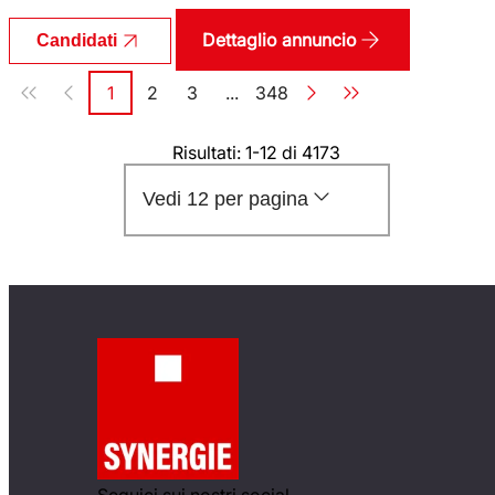
Dettaglio annuncio
Candidati
Paginazione
1
2
3
...
348
Pagina
Pagina
Pagina
Pagina
Risultati: 1-12 di 4173
Vedi 12 per pagina