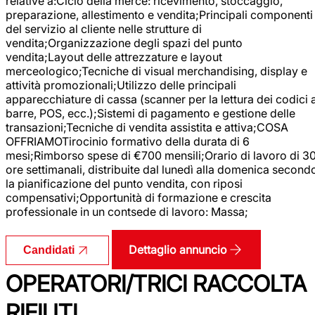
relative a:Ciclo della merce: ricevimento, stoccaggio,
preparazione, allestimento e vendita;Principali componenti
del servizio al cliente nelle strutture di
vendita;Organizzazione degli spazi del punto
vendita;Layout delle attrezzature e layout
merceologico;Tecniche di visual merchandising, display e
attività promozionali;Utilizzo delle principali
apparecchiature di cassa (scanner per la lettura dei codici 
barre, POS, ecc.);Sistemi di pagamento e gestione delle
transazioni;Tecniche di vendita assistita e attiva;COSA
OFFRIAMOTirocinio formativo della durata di 6
mesi;Rimborso spese di €700 mensili;Orario di lavoro di 3
ore settimanali, distribuite dal lunedì alla domenica second
la pianificazione del punto vendita, con riposi
compensativi;Opportunità di formazione e crescita
professionale in un contsede di lavoro: Massa;
Dettaglio annuncio
Candidati
OPERATORI/TRICI RACCOLTA
RIFIUTI