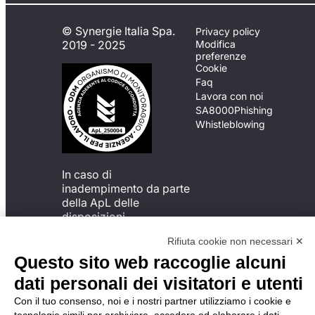
© Synergie Italia Spa.
Privacy policy
2019 - 2025
Modifica
preferenze
Cookie
Faq
Lavora con noi
SA8000
Phishing
Whistleblowing
In caso di
inadempimento da parte
della ApL delle
disposizioni
del Codice di Condotta, è
Rifiuta cookie non necessari ✕
possibile presentare un
reclamo
Questo sito web raccoglie alcuni
all’Organismo di
dati personali dei visitatori e utenti
Monitoraggio utilizzando
una delle modalità
Con il tuo consenso, noi e i nostri partner utilizziamo i cookie e