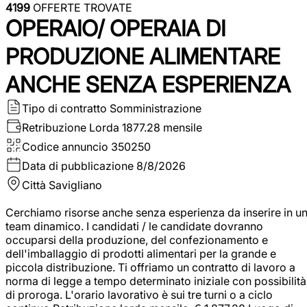
4199
OFFERTE TROVATE
OPERAIO/ OPERAIA DI
PRODUZIONE ALIMENTARE
ANCHE SENZA ESPERIENZA
Tipo di contratto
Somministrazione
Retribuzione Lorda
1877.28 mensile
Codice annuncio
350250
Data di pubblicazione
8/8/2026
Città
Savigliano
Cerchiamo risorse anche senza esperienza da inserire in u
team dinamico. I candidati / le candidate dovranno
occuparsi della produzione, del confezionamento e
dell'imballaggio di prodotti alimentari per la grande e
piccola distribuzione. Ti offriamo un contratto di lavoro a
norma di legge a tempo determinato iniziale con possibilità
di proroga. L'orario lavorativo è sui tre turni o a ciclo