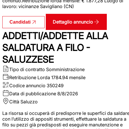
continuo.Retribuzione lorda mensile: € 1.877,28 Luogo di
lavoro: vicinanze Savigliano (CN)
Dettaglio annuncio
Candidati
ADDETTI/ADDETTE ALLA
SALDATURA A FILO -
SALUZZESE
Tipo di contratto
Somministrazione
Retribuzione Lorda
1784.94 mensile
Codice annuncio
350249
Data di pubblicazione
8/8/2026
Città
Saluzzo
La risorsa si occuperà di predisporre le superfici da saldar
con l’utilizzo di appositi strumenti, effettuare la saldatura a
filo su pezzi già predisposti ed eseguire manutenzione e