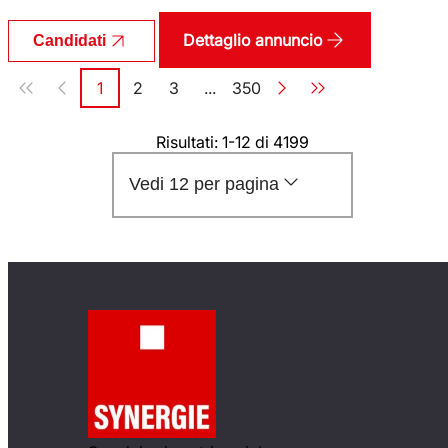
Dettaglio annuncio
Candidati
Paginazione
1
2
3
...
350
Pagina
Pagina
Pagina
Pagina
Risultati: 1-12 di 4199
Vedi 12 per pagina