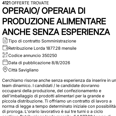
4121
OFFERTE TROVATE
OPERAIO/ OPERAIA DI
PRODUZIONE ALIMENTARE
ANCHE SENZA ESPERIENZA
Tipo di contratto
Somministrazione
Retribuzione Lorda
1877.28 mensile
Codice annuncio
350250
Data di pubblicazione
8/8/2026
Città
Savigliano
Cerchiamo risorse anche senza esperienza da inserire in u
team dinamico. I candidati / le candidate dovranno
occuparsi della produzione, del confezionamento e
dell'imballaggio di prodotti alimentari per la grande e
piccola distribuzione. Ti offriamo un contratto di lavoro a
norma di legge a tempo determinato iniziale con possibilità
di proroga. L'orario lavorativo è sui tre turni o a ciclo