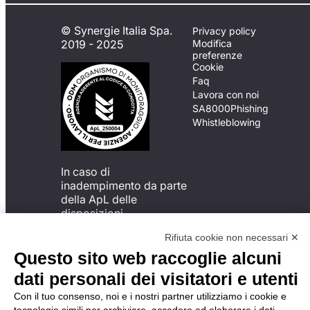
© Synergie Italia Spa.
Privacy policy
2019 - 2025
Modifica
preferenze
Cookie
Faq
Lavora con noi
SA8000
Phishing
Whistleblowing
In caso di
inadempimento da parte
della ApL delle
disposizioni
del Codice di Condotta, è
Rifiuta cookie non necessari ✕
possibile presentare un
reclamo
Questo sito web raccoglie alcuni
all’Organismo di
dati personali dei visitatori e utenti
Monitoraggio utilizzando
una delle modalità
Con il tuo consenso, noi e i nostri partner utilizziamo i cookie e