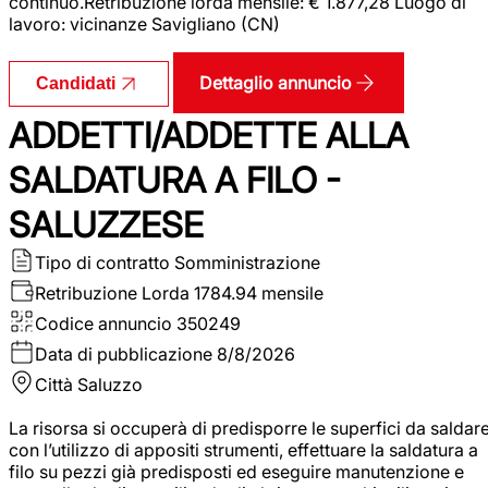
continuo.Retribuzione lorda mensile: € 1.877,28 Luogo di
lavoro: vicinanze Savigliano (CN)
Dettaglio annuncio
Candidati
ADDETTI/ADDETTE ALLA
SALDATURA A FILO -
SALUZZESE
Tipo di contratto
Somministrazione
Retribuzione Lorda
1784.94 mensile
Codice annuncio
350249
Data di pubblicazione
8/8/2026
Città
Saluzzo
La risorsa si occuperà di predisporre le superfici da saldar
con l’utilizzo di appositi strumenti, effettuare la saldatura a
filo su pezzi già predisposti ed eseguire manutenzione e