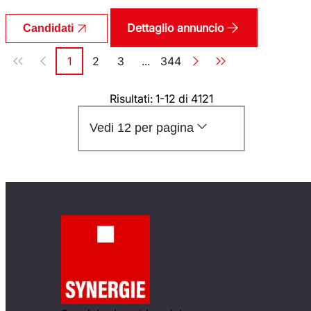
Dettaglio annuncio
Candidati
Paginazione
1
2
3
...
344
Pagina
Pagina
Pagina
Pagina
Risultati: 1-12 di 4121
Vedi 12 per pagina