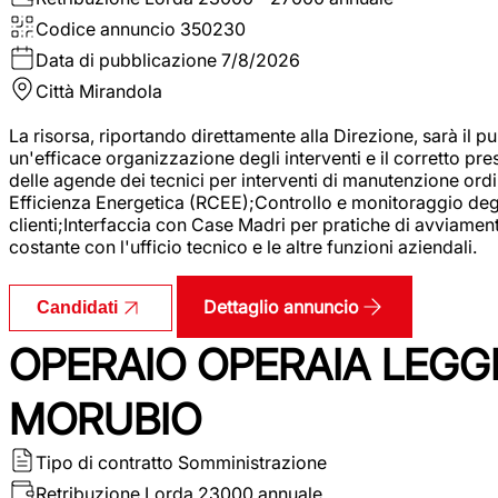
Codice annuncio
350230
Data di pubblicazione
7/8/2026
Città
Mirandola
La risorsa, riportando direttamente alla Direzione, sarà il pu
un'efficace organizzazione degli interventi e il corretto pr
delle agende dei tecnici per interventi di manutenzione ord
Efficienza Energetica (RCEE);Controllo e monitoraggio degli
clienti;Interfaccia con Case Madri per pratiche di avviamen
costante con l'ufficio tecnico e le altre funzioni aziendali.
Dettaglio annuncio
Candidati
OPERAIO OPERAIA LEGGE
MORUBIO
Tipo di contratto
Somministrazione
Retribuzione Lorda
23000 annuale