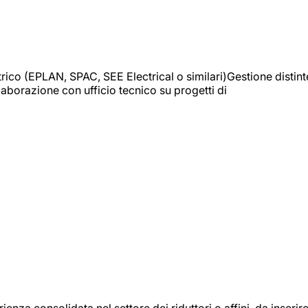
trico (EPLAN, SPAC, SEE Electrical o similari)Gestione distint
borazione con ufficio tecnico su progetti di
onsolidata nel settore dei riduttori o affini, da inserir