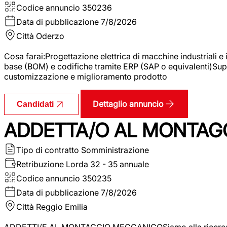
Codice annuncio
350236
Data di pubblicazione
7/8/2026
Città
Oderzo
Cosa farai:Progettazione elettrica di macchine industriali e
base (BOM) e codifiche tramite ERP (SAP o equivalenti)Supp
customizzazione e miglioramento prodotto
Dettaglio annuncio
Candidati
ADDETTA/O AL MONTAG
Tipo di contratto
Somministrazione
Retribuzione Lorda
32 - 35 annuale
Codice annuncio
350235
Data di pubblicazione
7/8/2026
Città
Reggio Emilia
ADDETTI/E AL MONTAGGIO MECCANICOSiamo alla ricerca di un