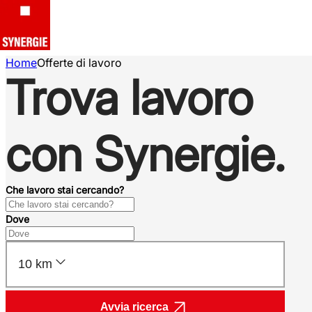
Home
Offerte di lavoro
Trova lavoro
con Synergie.
Che lavoro stai cercando?
Dove
10 km
Avvia ricerca