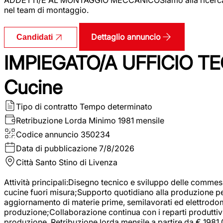
nel team di montaggio.
Dettaglio annuncio
Candidati
IMPIEGATO/A UFFICIO TEC
Cucine
Tipo di contratto
Tempo determinato
Retribuzione Lorda
Minimo 1981 mensile
Codice annuncio
350234
Data di pubblicazione
7/8/2026
Città
Santo Stino di Livenza
Attività principali:Disegno tecnico e sviluppo delle commes
cucine fuori misura;Supporto quotidiano alla produzione p
aggiornamento di materie prime, semilavorati ed elettrodom
produzione;Collaborazione continua con i reparti produttivi 
produzione. Retribuzione lorda mensile a partire da € 1981,