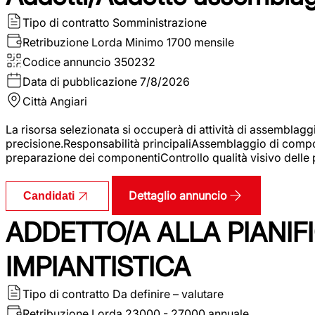
Tipo di contratto
Somministrazione
Retribuzione Lorda
Minimo 1700 mensile
Codice annuncio
350232
Data di pubblicazione
7/8/2026
Città
Angiari
La risorsa selezionata si occuperà di attività di assemblag
precisione.Responsabilità principaliAssemblaggio di compone
preparazione dei componentiControllo qualità visivo delle p
Dettaglio annuncio
Candidati
ADDETTO/A ALLA PIANIF
IMPIANTISTICA
Tipo di contratto
Da definire – valutare
Retribuzione Lorda
23000 - 27000 annuale