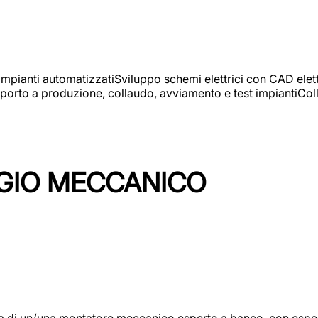
 impianti automatizzatiSviluppo schemi elettrici con CAD elet
orto a produzione, collaudo, avviamento e test impiantiColla
GIO MECCANICO
/una montatore meccanico esperto a banco, con esperienza c