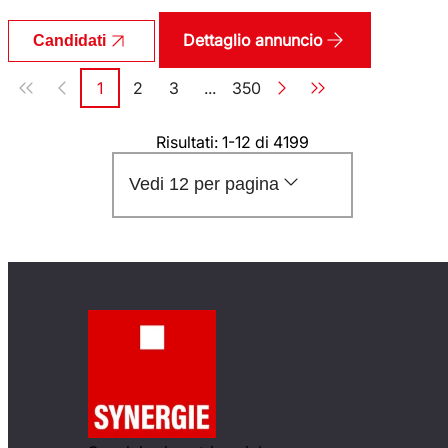
Dettaglio annuncio
Candidati
Paginazione
1
2
3
...
350
Pagina
Pagina
Pagina
Pagina
Risultati: 1-12 di 4199
Vedi 12 per pagina