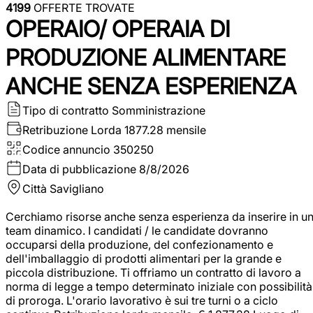
4199
OFFERTE TROVATE
OPERAIO/ OPERAIA DI
PRODUZIONE ALIMENTARE
ANCHE SENZA ESPERIENZA
Tipo di contratto
Somministrazione
Retribuzione Lorda
1877.28 mensile
Codice annuncio
350250
Data di pubblicazione
8/8/2026
Città
Savigliano
Cerchiamo risorse anche senza esperienza da inserire in u
team dinamico. I candidati / le candidate dovranno
occuparsi della produzione, del confezionamento e
dell'imballaggio di prodotti alimentari per la grande e
piccola distribuzione. Ti offriamo un contratto di lavoro a
norma di legge a tempo determinato iniziale con possibilità
di proroga. L'orario lavorativo è sui tre turni o a ciclo