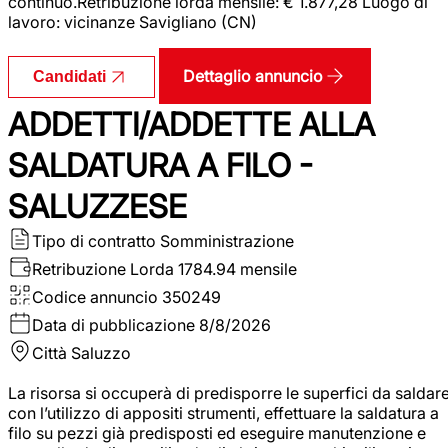
continuo.Retribuzione lorda mensile: € 1.877,28 Luogo di
lavoro: vicinanze Savigliano (CN)
Dettaglio annuncio
Candidati
ADDETTI/ADDETTE ALLA
SALDATURA A FILO -
SALUZZESE
Tipo di contratto
Somministrazione
Retribuzione Lorda
1784.94 mensile
Codice annuncio
350249
Data di pubblicazione
8/8/2026
Città
Saluzzo
La risorsa si occuperà di predisporre le superfici da saldar
con l’utilizzo di appositi strumenti, effettuare la saldatura a
filo su pezzi già predisposti ed eseguire manutenzione e