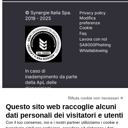
© Synergie Italia Spa.
Privacy policy
2019 - 2025
Modifica
preferenze
Cookie
Faq
Lavora con noi
SA8000
Phishing
Whistleblowing
In caso di
inadempimento da parte
della ApL delle
disposizioni
del Codice di Condotta, è
Rifiuta cookie non necessari ✕
possibile presentare un
reclamo
Questo sito web raccoglie alcuni
all’Organismo di
dati personali dei visitatori e utenti
Monitoraggio utilizzando
una delle modalità
Con il tuo consenso, noi e i nostri partner utilizziamo i cookie e