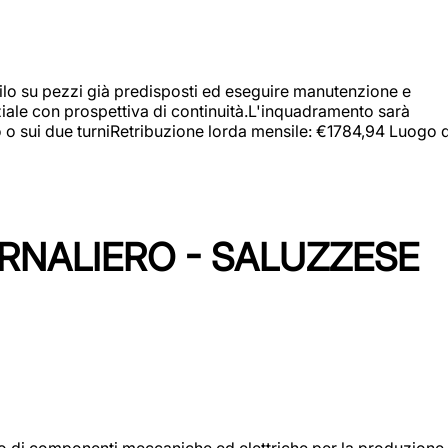
a filo su pezzi già predisposti ed eseguire manutenzione e
iziale con prospettiva di continuità.L'inquadramento sarà
zo o sui due turniRetribuzione lorda mensile: €1784,94 Luogo d
ORNALIERO - SALUZZESE
gio di componenti meccaniche ed elettriche per la produzione