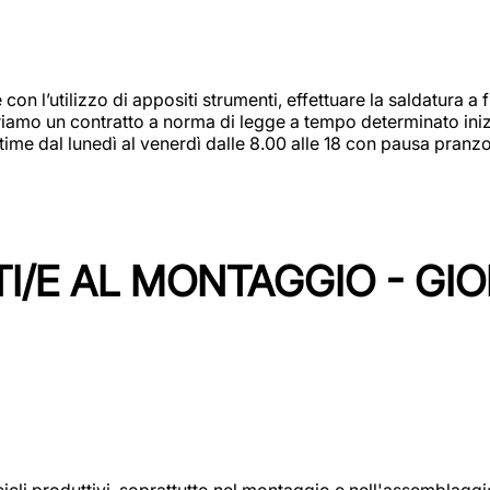
 con l’utilizzo di appositi strumenti, effettuare la saldatura 
 Offriamo un contratto a norma di legge a tempo determinato in
 time dal lunedì al venerdì dalle 8.00 alle 18 con pausa pran
I/E AL MONTAGGIO - GI
cicli produttivi, soprattutto nel montaggio e nell'assemblag