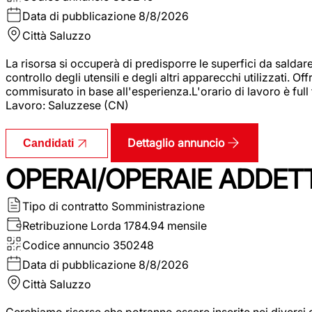
Data di pubblicazione
8/8/2026
Città
Saluzzo
La risorsa si occuperà di predisporre le superfici da saldare
controllo degli utensili e degli altri apparecchi utilizzati.
commisurato in base all'esperienza.L'orario di lavoro è full
Lavoro: Saluzzese (CN)
Dettaglio annuncio
Candidati
OPERAI/OPERAIE ADDETT
Tipo di contratto
Somministrazione
Retribuzione Lorda
1784.94 mensile
Codice annuncio
350248
Data di pubblicazione
8/8/2026
Città
Saluzzo
Cerchiamo risorse che potranno essere inserite nei diversi 