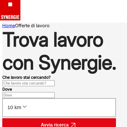
Home
Offerte di lavoro
Trova lavoro
con Synergie.
Che lavoro stai cercando?
Dove
10 km
Avvia ricerca