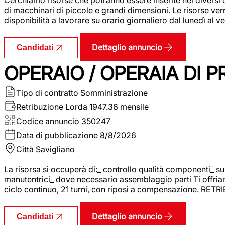
di macchinari di piccole e grandi dimensioni. Le risorse ve
disponibilità a lavorare su orario giornaliero dal lunedì al
Dettaglio annuncio
Candidati
OPERAIO / OPERAIA DI 
Tipo di contratto
Somministrazione
Retribuzione Lorda
1947.36 mensile
Codice annuncio
350247
Data di pubblicazione
8/8/2026
Città
Savigliano
La risorsa si occuperà di:_ controllo qualità componenti_ s
manutentrici_ dove necessario assemblaggio parti Ti offriam
ciclo continuo, 21 turni, con riposi a compensazione. RET
Dettaglio annuncio
Candidati