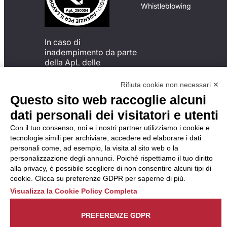
Whistleblowing
In caso di
inadempimento da parte
della ApL delle
disposizioni
del Codice di Condotta, è
Rifiuta cookie non necessari ✕
possibile presentare un
Questo sito web raccoglie alcuni
reclamo
dati personali dei visitatori e utenti
all’Organismo di
Monitoraggio utilizzando
Con il tuo consenso, noi e i nostri partner utilizziamo i cookie e
una delle modalità
tecnologie simili per archiviare, accedere ed elaborare i dati
descritte al seguente
personali come, ad esempio, la visita al sito web o la
indirizzo web
personalizzazione degli annunci. Poiché rispettiamo il tuo diritto
https://odm-
alla privacy, è possibile scegliere di non consentire alcuni tipi di
agenzielavoro.it/reclami/
.
cookie. Clicca su preferenze GDPR per saperne di più.
Visualizza la Cookie Policy Completa
PREFERENZE GDPR