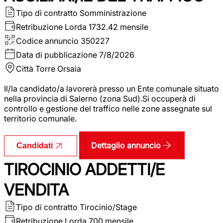
Tipo di contratto
Somministrazione
Retribuzione Lorda
1732.42 mensile
Codice annuncio
350227
Data di pubblicazione
7/8/2026
Città
Torre Orsaia
Il/la candidato/a lavorerà presso un Ente comunale situato
nella provincia di Salerno (zona Sud).Si occuperà di
controllo e gestione del traffico nelle zone assegnate sul
territorio comunale.
Dettaglio annuncio
Candidati
TIROCINIO ADDETTI/E
VENDITA
Tipo di contratto
Tirocinio/Stage
Retribuzione Lorda
700 mensile