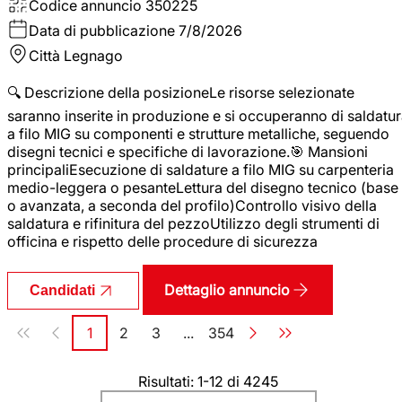
Codice annuncio
350225
Data di pubblicazione
7/8/2026
Città
Legnago
🔍 Descrizione della posizioneLe risorse selezionate
saranno inserite in produzione e si occuperanno di saldatu
a filo MIG su componenti e strutture metalliche, seguendo
disegni tecnici e specifiche di lavorazione.🎯 Mansioni
principaliEsecuzione di saldature a filo MIG su carpenteria
medio-leggera o pesanteLettura del disegno tecnico (base
o avanzata, a seconda del profilo)Controllo visivo della
saldatura e rifinitura del pezzoUtilizzo degli strumenti di
officina e rispetto delle procedure di sicurezza
Dettaglio annuncio
Candidati
Paginazione
1
2
3
...
354
Pagina
Pagina
Pagina
Pagina
Risultati: 1-12 di 4245