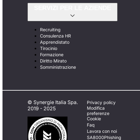
SERVIZI PER LE AZIENDE
Recruiting
Consulenza HR
Apprendistato
Tirocinio
Formazione
Diritto Mirato
Somministrazione
© Synergie Italia Spa.
Privacy policy
2019 - 2025
Modifica
preferenze
Cookie
Faq
Lavora con noi
SA8000
Phishing