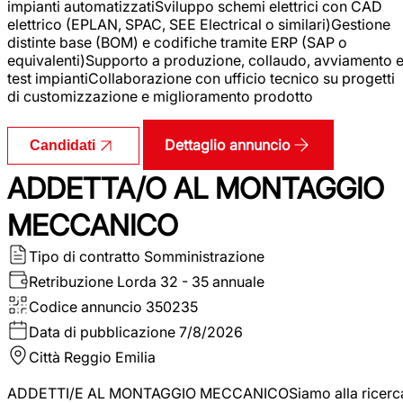
impianti automatizzatiSviluppo schemi elettrici con CAD
elettrico (EPLAN, SPAC, SEE Electrical o similari)Gestione
distinte base (BOM) e codifiche tramite ERP (SAP o
equivalenti)Supporto a produzione, collaudo, avviamento 
test impiantiCollaborazione con ufficio tecnico su progetti
di customizzazione e miglioramento prodotto
Dettaglio annuncio
Candidati
ADDETTA/O AL MONTAGGIO
MECCANICO
Tipo di contratto
Somministrazione
Retribuzione Lorda
32 - 35 annuale
Codice annuncio
350235
Data di pubblicazione
7/8/2026
Città
Reggio Emilia
ADDETTI/E AL MONTAGGIO MECCANICOSiamo alla ricerc