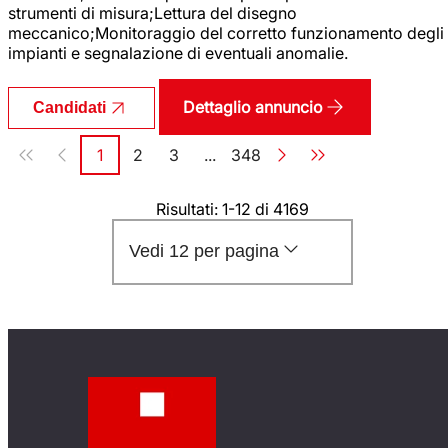
strumenti di misura;Lettura del disegno
meccanico;Monitoraggio del corretto funzionamento degli
impianti e segnalazione di eventuali anomalie.
Dettaglio annuncio
Candidati
Paginazione
1
2
3
...
348
Pagina
Pagina
Pagina
Pagina
Risultati: 1-12 di 4169
Vedi 12 per pagina