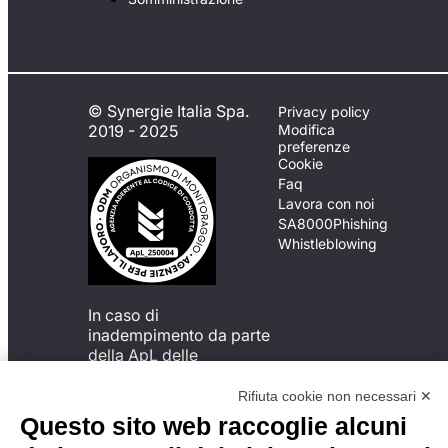
© Synergie Italia Spa.
Privacy policy
2019 - 2025
Modifica
preferenze
Cookie
Faq
Lavora con noi
SA8000
Phishing
Whistleblowing
In caso di
inadempimento da parte
della ApL delle
disposizioni
del Codice di Condotta, è
Rifiuta cookie non necessari ✕
possibile presentare un
Questo sito web raccoglie alcuni
reclamo