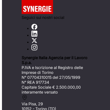
Seguici sui nostri social
Synergie Italia Agenzia per il Lavoro
S.p.a.
P.IVA e Iscrizione al Registro delle
Imprese di Torino
N° 07704310015 del 27/05/1999
N° REA 917734
Capitale Sociale €
2.500.000,00
interamente versato
Via Pisa, 29
10152 - Torino (TO)