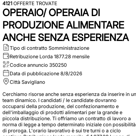
4121
OFFERTE TROVATE
OPERAIO/ OPERAIA DI
PRODUZIONE ALIMENTARE
ANCHE SENZA ESPERIENZA
Tipo di contratto
Somministrazione
Retribuzione Lorda
1877.28 mensile
Codice annuncio
350250
Data di pubblicazione
8/8/2026
Città
Savigliano
Cerchiamo risorse anche senza esperienza da inserire in u
team dinamico. I candidati / le candidate dovranno
occuparsi della produzione, del confezionamento e
dell'imballaggio di prodotti alimentari per la grande e
piccola distribuzione. Ti offriamo un contratto di lavoro a
norma di legge a tempo determinato iniziale con possibilità
di proroga. L'orario lavorativo è sui tre turni o a ciclo