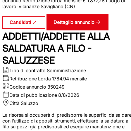
continuo.Retribuzione lorda mensile: € 1.877,28 Luogo di
lavoro: vicinanze Savigliano (CN)
Dettaglio annuncio
Candidati
ADDETTI/ADDETTE ALLA
SALDATURA A FILO -
SALUZZESE
Tipo di contratto
Somministrazione
Retribuzione Lorda
1784.94 mensile
Codice annuncio
350249
Data di pubblicazione
8/8/2026
Città
Saluzzo
La risorsa si occuperà di predisporre le superfici da saldar
con l’utilizzo di appositi strumenti, effettuare la saldatura a
filo su pezzi già predisposti ed eseguire manutenzione e