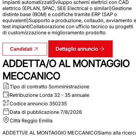
impianti automatizzatiSviluppo schemi elettrici con CAD
elettrico (EPLAN, SPAC, SEE Electrical o similari)Gestione
distinte base (BOM) e codifiche tramite ERP (SAP o
equivalenti)Supporto a produzione, collaudo, avviamento 
test impiantiCollaborazione con ufficio tecnico su progetti
di customizzazione e miglioramento prodotto
Dettaglio annuncio
Candidati
ADDETTA/O AL MONTAGGIO
MECCANICO
Tipo di contratto
Somministrazione
Retribuzione Lorda
32 - 35 annuale
Codice annuncio
350235
Data di pubblicazione
7/8/2026
Città
Reggio Emilia
ADDETTI/E AL MONTAGGIO MECCANICOSiamo alla ricerc