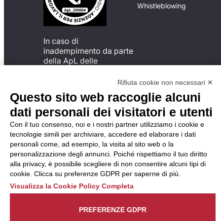
Whistleblowing
In caso di
inadempimento da parte
della ApL delle
disposizioni
del Codice di Condotta, è
Rifiuta cookie non necessari ✕
possibile presentare un
Questo sito web raccoglie alcuni
reclamo
dati personali dei visitatori e utenti
all’Organismo di
Monitoraggio utilizzando
Con il tuo consenso, noi e i nostri partner utilizziamo i cookie e
una delle modalità
tecnologie simili per archiviare, accedere ed elaborare i dati
descritte al seguente
personali come, ad esempio, la visita al sito web o la
indirizzo web
personalizzazione degli annunci. Poiché rispettiamo il tuo diritto
https://odm-
alla privacy, è possibile scegliere di non consentire alcuni tipi di
agenzielavoro.it/reclami/
.
cookie. Clicca su preferenze GDPR per saperne di più.
Visualizza la Cookie Policy Completa
PREFERENZE GDPR