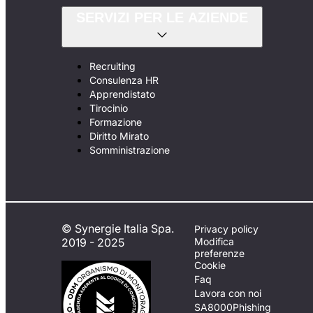
SERVIZI PER LE AZIENDE
Recruiting
Consulenza HR
Apprendistato
Tirocinio
Formazione
Diritto Mirato
Somministrazione
© Synergie Italia Spa.
Privacy policy
2019 - 2025
Modifica
preferenze
Cookie
Faq
Lavora con noi
SA8000
Phishing