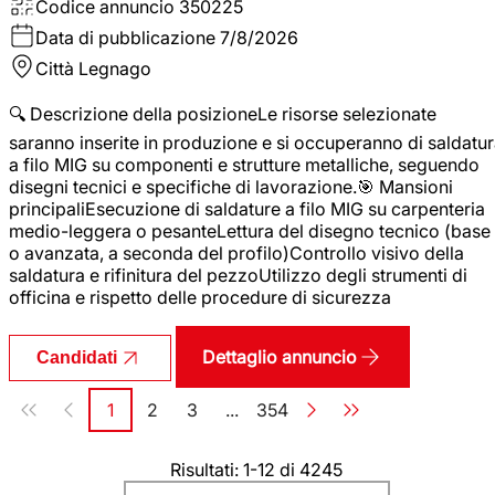
Codice annuncio
350225
Data di pubblicazione
7/8/2026
Città
Legnago
🔍 Descrizione della posizioneLe risorse selezionate
saranno inserite in produzione e si occuperanno di saldatu
a filo MIG su componenti e strutture metalliche, seguendo
disegni tecnici e specifiche di lavorazione.🎯 Mansioni
principaliEsecuzione di saldature a filo MIG su carpenteria
medio-leggera o pesanteLettura del disegno tecnico (base
o avanzata, a seconda del profilo)Controllo visivo della
saldatura e rifinitura del pezzoUtilizzo degli strumenti di
officina e rispetto delle procedure di sicurezza
Dettaglio annuncio
Candidati
Paginazione
1
2
3
...
354
Pagina
Pagina
Pagina
Pagina
Risultati: 1-12 di 4245