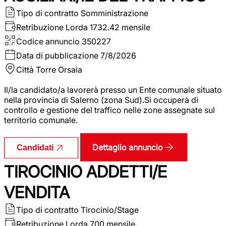
Tipo di contratto
Somministrazione
Retribuzione Lorda
1732.42 mensile
Codice annuncio
350227
Data di pubblicazione
7/8/2026
Città
Torre Orsaia
Il/la candidato/a lavorerà presso un Ente comunale situato
nella provincia di Salerno (zona Sud).Si occuperà di
controllo e gestione del traffico nelle zone assegnate sul
territorio comunale.
Dettaglio annuncio
Candidati
TIROCINIO ADDETTI/E
VENDITA
Tipo di contratto
Tirocinio/Stage
Retribuzione Lorda
700 mensile