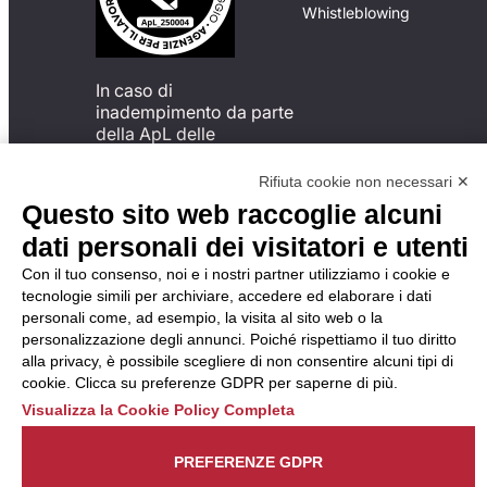
Whistleblowing
In caso di
inadempimento da parte
della ApL delle
disposizioni
del Codice di Condotta, è
Rifiuta cookie non necessari ✕
possibile presentare un
Questo sito web raccoglie alcuni
reclamo
dati personali dei visitatori e utenti
all’Organismo di
Monitoraggio utilizzando
Con il tuo consenso, noi e i nostri partner utilizziamo i cookie e
una delle modalità
tecnologie simili per archiviare, accedere ed elaborare i dati
descritte al seguente
personali come, ad esempio, la visita al sito web o la
indirizzo web
personalizzazione degli annunci. Poiché rispettiamo il tuo diritto
https://odm-
alla privacy, è possibile scegliere di non consentire alcuni tipi di
agenzielavoro.it/reclami/
.
cookie. Clicca su preferenze GDPR per saperne di più.
Visualizza la Cookie Policy Completa
PREFERENZE GDPR