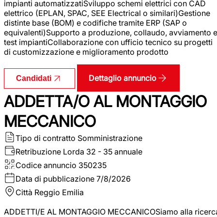
impianti automatizzatiSviluppo schemi elettrici con CAD
elettrico (EPLAN, SPAC, SEE Electrical o similari)Gestione
distinte base (BOM) e codifiche tramite ERP (SAP o
equivalenti)Supporto a produzione, collaudo, avviamento 
test impiantiCollaborazione con ufficio tecnico su progetti
di customizzazione e miglioramento prodotto
Dettaglio annuncio
Candidati
ADDETTA/O AL MONTAGGIO
MECCANICO
Tipo di contratto
Somministrazione
Retribuzione Lorda
32 - 35 annuale
Codice annuncio
350235
Data di pubblicazione
7/8/2026
Città
Reggio Emilia
ADDETTI/E AL MONTAGGIO MECCANICOSiamo alla ricerc