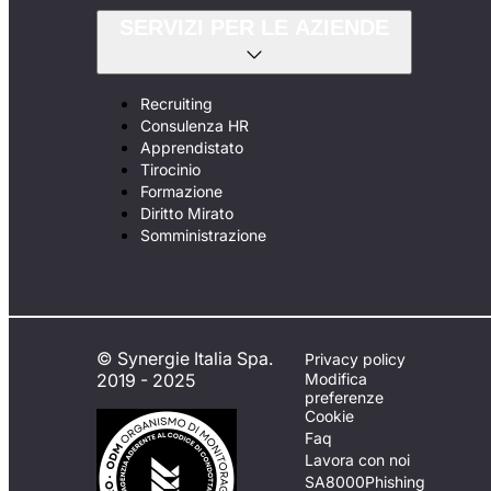
SERVIZI PER LE AZIENDE
Recruiting
Consulenza HR
Apprendistato
Tirocinio
Formazione
Diritto Mirato
Somministrazione
© Synergie Italia Spa.
Privacy policy
2019 - 2025
Modifica
preferenze
Cookie
Faq
Lavora con noi
SA8000
Phishing