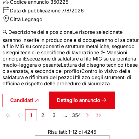
Codice annuncio
350225
Data di pubblicazione
7/8/2026
Città
Legnago
🔍 Descrizione della posizioneLe risorse selezionate
saranno inserite in produzione e si occuperanno di saldatu
a filo MIG su componenti e strutture metalliche, seguendo
disegni tecnici e specifiche di lavorazione.🎯 Mansioni
principaliEsecuzione di saldature a filo MIG su carpenteria
medio-leggera o pesanteLettura del disegno tecnico (base
o avanzata, a seconda del profilo)Controllo visivo della
saldatura e rifinitura del pezzoUtilizzo degli strumenti di
officina e rispetto delle procedure di sicurezza
Dettaglio annuncio
Candidati
Paginazione
1
2
3
...
354
Pagina
Pagina
Pagina
Pagina
Risultati: 1-12 di 4245