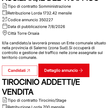
Tipo di contratto
Somministrazione
Retribuzione Lorda
1732.42 mensile
Codice annuncio
350227
Data di pubblicazione
7/8/2026
Città
Torre Orsaia
Il/la candidato/a lavorerà presso un Ente comunale situato
nella provincia di Salerno (zona Sud).Si occuperà di
controllo e gestione del traffico nelle zone assegnate sul
territorio comunale.
Dettaglio annuncio
Candidati
TIROCINIO ADDETTI/E
VENDITA
Tipo di contratto
Tirocinio/Stage
Retribuzione Lorda
700 mensile