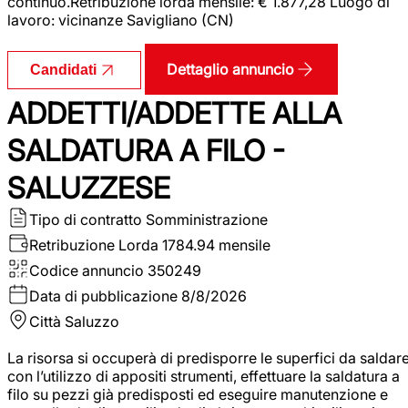
continuo.Retribuzione lorda mensile: € 1.877,28 Luogo di
lavoro: vicinanze Savigliano (CN)
Dettaglio annuncio
Candidati
ADDETTI/ADDETTE ALLA
SALDATURA A FILO -
SALUZZESE
Tipo di contratto
Somministrazione
Retribuzione Lorda
1784.94 mensile
Codice annuncio
350249
Data di pubblicazione
8/8/2026
Città
Saluzzo
La risorsa si occuperà di predisporre le superfici da saldar
con l’utilizzo di appositi strumenti, effettuare la saldatura a
filo su pezzi già predisposti ed eseguire manutenzione e