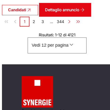
Dettaglio annuncio
Candidati
Paginazione
1
2
3
...
344
Pagina
Pagina
Pagina
Pagina
Risultati: 1-12 di 4121
Vedi 12 per pagina