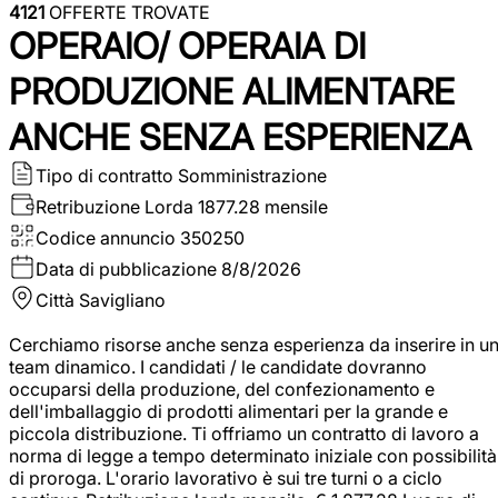
4121
OFFERTE TROVATE
OPERAIO/ OPERAIA DI
PRODUZIONE ALIMENTARE
ANCHE SENZA ESPERIENZA
Tipo di contratto
Somministrazione
Retribuzione Lorda
1877.28 mensile
Codice annuncio
350250
Data di pubblicazione
8/8/2026
Città
Savigliano
Cerchiamo risorse anche senza esperienza da inserire in u
team dinamico. I candidati / le candidate dovranno
occuparsi della produzione, del confezionamento e
dell'imballaggio di prodotti alimentari per la grande e
piccola distribuzione. Ti offriamo un contratto di lavoro a
norma di legge a tempo determinato iniziale con possibilità
di proroga. L'orario lavorativo è sui tre turni o a ciclo