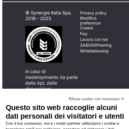
© Synergie Italia Spa.
Privacy policy
2019 - 2025
Modifica
preferenze
Cookie
Faq
Lavora con noi
SA8000
Phishing
Whistleblowing
In caso di
inadempimento da parte
della ApL delle
disposizioni
del Codice di Condotta, è
Rifiuta cookie non necessari ✕
possibile presentare un
reclamo
Questo sito web raccoglie alcuni
all’Organismo di
dati personali dei visitatori e utenti
Monitoraggio utilizzando
una delle modalità
Con il tuo consenso, noi e i nostri partner utilizziamo i cookie e