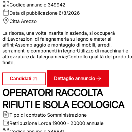
Codice annuncio
349942
Data di pubblicazione
6/8/2026
Città
Arezzo
La risorsa, una volta inserita in azienda, si occuperà
di:Lavorazioni di falegnameria su legno e materiali
affini;Assemblaggio e montaggio di mobili, arredi,
serramenti e componenti in legno;Utilizzo di macchinari e
attrezzature da falegnameria;Controllo qualità del prodott
finito.
Dettaglio annuncio
Candidati
OPERATORI RACCOLTA
RIFIUTI E ISOLA ECOLOGICA
Tipo di contratto
Somministrazione
Retribuzione Lorda
19000 - 20000 annuale
Codice annuncio
349941