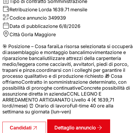
Tipo di contratto
Somministrazione
Retribuzione Lorda
1639.71 mensile
Codice annuncio
349939
Data di pubblicazione
6/8/2026
Città
Gorla Maggiore
🎯 Posizione – Cosa faraiLa risorsa selezionata si occuperà
di:assemblaggio e montaggio bancalimovimentazione e
riparazione bancaliutilizzare attrezzi della carpenteria
medio/leggera come cacciaviti, avvitatori, piedi di porco,
trapani e pinze.coordinarsi con i colleghi per garantire il
processo qualitativo e di produzione richiesto 🎁 Cosa
offriamoContratto in somministrazione determinato, con
possibilità di proroghe continuativeConcrete possibilità di
assunzione diretta in aziendaCCNL LEGNO E
ARREDAMENTO ARTIGIANATO Livello 4 (€ 1639,71
lordi/mese) ⏰ Orario di lavoroFull-time 40 ore alla
settimana su giornata (lun–ven)
Dettaglio annuncio
Candidati