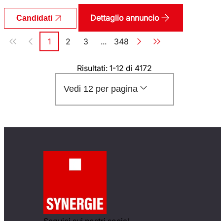
Dettaglio annuncio
Candidati
Paginazione
1
2
3
...
348
Pagina
Pagina
Pagina
Pagina
Risultati: 1-12 di 4172
Vedi 12 per pagina