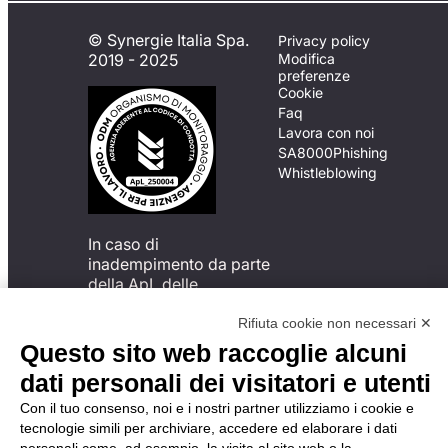
© Synergie Italia Spa.
Privacy policy
2019 - 2025
Modifica
preferenze
Cookie
Faq
Lavora con noi
SA8000
Phishing
Whistleblowing
In caso di
inadempimento da parte
della ApL delle
disposizioni
del Codice di Condotta, è
Rifiuta cookie non necessari ✕
possibile presentare un
Questo sito web raccoglie alcuni
reclamo
dati personali dei visitatori e utenti
all’Organismo di
Monitoraggio utilizzando
Con il tuo consenso, noi e i nostri partner utilizziamo i cookie e
una delle modalità
tecnologie simili per archiviare, accedere ed elaborare i dati
descritte al seguente