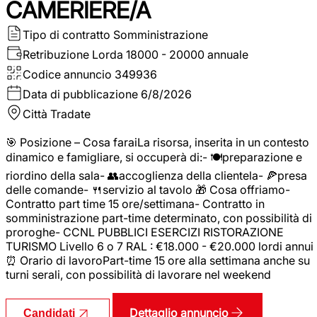
CAMERIERE/A
Tipo di contratto
Somministrazione
Retribuzione Lorda
18000 - 20000 annuale
Codice annuncio
349936
Data di pubblicazione
6/8/2026
Città
Tradate
🎯 Posizione – Cosa faraiLa risorsa, inserita in un contesto
dinamico e famigliare, si occuperà di:- 🍽️preparazione e
riordino della sala- 👥accoglienza della clientela- 🍕presa
delle comande- 🍴servizio al tavolo 🎁 Cosa offriamo-
Contratto part time 15 ore/settimana- Contratto in
somministrazione part-time determinato, con possibilità di
proroghe- CCNL PUBBLICI ESERCIZI RISTORAZIONE
TURISMO Livello 6 o 7 RAL : €18.000 - €20.000 lordi annui
⏰ Orario di lavoroPart-time 15 ore alla settimana anche su
turni serali, con possibilità di lavorare nel weekend
Dettaglio annuncio
Candidati