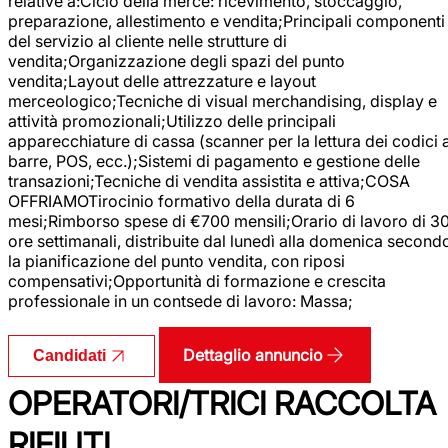
relative a:Ciclo della merce: ricevimento, stoccaggio,
preparazione, allestimento e vendita;Principali componenti
del servizio al cliente nelle strutture di
vendita;Organizzazione degli spazi del punto
vendita;Layout delle attrezzature e layout
merceologico;Tecniche di visual merchandising, display e
attività promozionali;Utilizzo delle principali
apparecchiature di cassa (scanner per la lettura dei codici 
barre, POS, ecc.);Sistemi di pagamento e gestione delle
transazioni;Tecniche di vendita assistita e attiva;COSA
OFFRIAMOTirocinio formativo della durata di 6
mesi;Rimborso spese di €700 mensili;Orario di lavoro di 3
ore settimanali, distribuite dal lunedì alla domenica second
la pianificazione del punto vendita, con riposi
compensativi;Opportunità di formazione e crescita
professionale in un contsede di lavoro: Massa;
Dettaglio annuncio
Candidati
OPERATORI/TRICI RACCOLTA
RIFIUTI