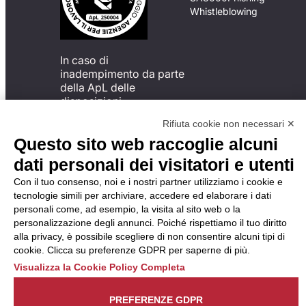
Whistleblowing
In caso di
inadempimento da parte
della ApL delle
disposizioni
del Codice di Condotta, è
Rifiuta cookie non necessari ✕
possibile presentare un
Questo sito web raccoglie alcuni
reclamo
all’Organismo di
dati personali dei visitatori e utenti
Monitoraggio utilizzando
Con il tuo consenso, noi e i nostri partner utilizziamo i cookie e
una delle modalità
tecnologie simili per archiviare, accedere ed elaborare i dati
descritte al seguente
personali come, ad esempio, la visita al sito web o la
indirizzo web
personalizzazione degli annunci. Poiché rispettiamo il tuo diritto
https://odm-
alla privacy, è possibile scegliere di non consentire alcuni tipi di
agenzielavoro.it/reclami/
.
cookie. Clicca su preferenze GDPR per saperne di più.
Visualizza la Cookie Policy Completa
PREFERENZE GDPR