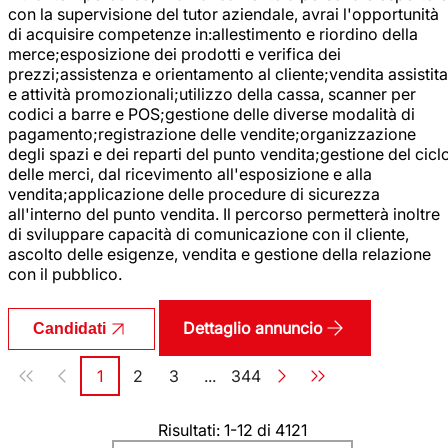
con la supervisione del tutor aziendale, avrai l'opportunità
di acquisire competenze in:allestimento e riordino della
merce;esposizione dei prodotti e verifica dei
prezzi;assistenza e orientamento al cliente;vendita assistita
e attività promozionali;utilizzo della cassa, scanner per
codici a barre e POS;gestione delle diverse modalità di
pagamento;registrazione delle vendite;organizzazione
degli spazi e dei reparti del punto vendita;gestione del cicl
delle merci, dal ricevimento all'esposizione e alla
vendita;applicazione delle procedure di sicurezza
all'interno del punto vendita. Il percorso permetterà inoltre
di sviluppare capacità di comunicazione con il cliente,
ascolto delle esigenze, vendita e gestione della relazione
con il pubblico.
Dettaglio annuncio
Candidati
Paginazione
1
2
3
...
344
Pagina
Pagina
Pagina
Pagina
Risultati: 1-12 di 4121