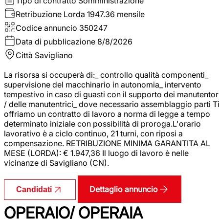
Tipo di contratto
Somministrazione
Retribuzione Lorda
1947.36 mensile
Codice annuncio
350247
Data di pubblicazione
8/8/2026
Città
Savigliano
La risorsa si occuperà di:_ controllo qualità componenti_
supervisione del macchinario in autonomia_ intervento
tempestivo in caso di guasti con il supporto dei manutentor
/ delle manutentrici_ dove necessario assemblaggio parti T
offriamo un contratto di lavoro a norma di legge a tempo
determinato iniziale con possibilità di proroga.L'orario
lavorativo è a ciclo continuo, 21 turni, con riposi a
compensazione. RETRIBUZIONE MINIMA GARANTITA AL
MESE (LORDA): € 1.947,36 Il luogo di lavoro è nelle
vicinanze di Savigliano (CN).
Dettaglio annuncio
Candidati
OPERAIO/ OPERAIA