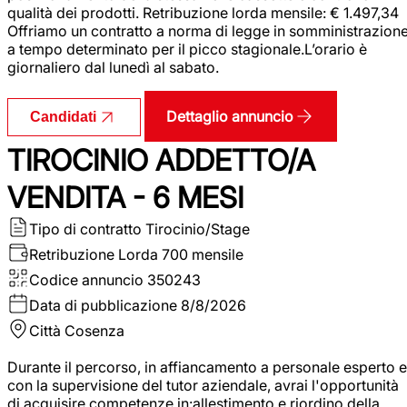
qualità dei prodotti. Retribuzione lorda mensile: € 1.497,34
Offriamo un contratto a norma di legge in somministrazion
a tempo determinato per il picco stagionale.L’orario è
giornaliero dal lunedì al sabato.
Dettaglio annuncio
Candidati
TIROCINIO ADDETTO/A
VENDITA - 6 MESI
Tipo di contratto
Tirocinio/Stage
Retribuzione Lorda
700 mensile
Codice annuncio
350243
Data di pubblicazione
8/8/2026
Città
Cosenza
Durante il percorso, in affiancamento a personale esperto e
con la supervisione del tutor aziendale, avrai l'opportunità
di acquisire competenze in:allestimento e riordino della